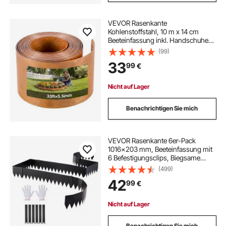
VEVOR Rasenkante
Kohlenstoffstahl, 10 m x 14 cm
Beeteinfassung inkl. Handschuhen,
Metall Gartenpalisade, Mähkante,
(99)
Beetumrandung zur
33
99
€
Gartengestaltung, Beetbegrenzung
für Blumenbeete & Gartenwege
Nicht auf Lager
Benachrichtigen Sie mich
VEVOR Rasenkante 6er-Pack
1016x203 mm, Beeteinfassung mit
6 Befestigungsclips, Biegsame
Rasenbleche aus Verzinktem Stahl,
(499)
Mähkante, Palisade
42
99
€
Beetumrandung für Blumenbeete &
Gartenwege, Schwarz
Nicht auf Lager
Benachrichtigen Sie mich