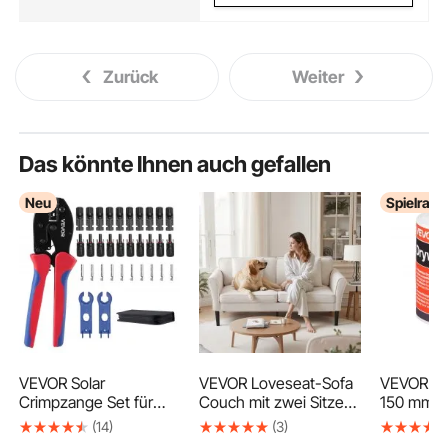
Zurück
Weiter
Das könnte Ihnen auch gefallen
Neu
Spielrau
VEVOR Solar
VEVOR Loveseat-Sofa
VEVOR Fu
Crimpzange Set für
Couch mit zwei Sitzen
150 mm B 
2,5-6 mm²,
(176 cm), modernes
Rollen,
(14)
(3)
Crimpwerkzeug mit
kleines Cord-Sofa mit
selbstkl