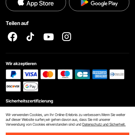
Datenschutzerklärung
Zahlungsmethoden
Pro Mitgliedsprogramm AGB
VEVOR Produkt-Rückruferklärungen
Teilen auf
Impressum
Wir akzeptieren
Sicherheitszertifizierung
Wir verwenden Cookies, um Ihr Online-Erlebnis zu verbessern.Wenn Sie weiter
auf dieser Website surfen,wir gehen davon aus, dass Sie mit unserer
Verwendung von Cookies einverstanden sind und
Datenschutz und Sicherheit.
© 2026 vevor.de. Alle Rechte vorbehalten