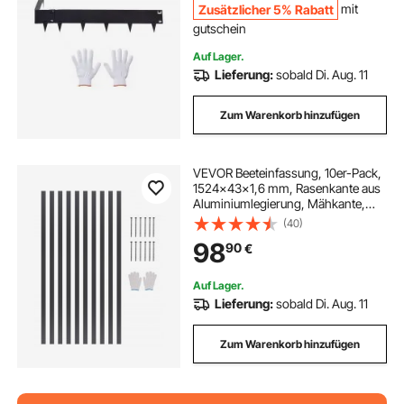
Zusätzlicher 5% Rabatt
mit
gutschein
rasenkanten set
kleine bank metall
Auf Lager.
Lieferung:
sobald Di. Aug. 11
metall kappsaege
Zum Warenkorb hinzufügen
kleiner blumenhocker metall
VEVOR Beeteinfassung, 10er-Pack,
1524x43x1,6 mm, Rasenkante aus
drehmaschine metall zahnraeder
Aluminiumlegierung, Mähkante,
biegbare Beetumrandung,
(40)
Garteneinfassung, robuste
98
90
€
Rasenbegrenzung für Blumenbeete,
metall beistelltisch hoch
Hofwege
Auf Lager.
Lieferung:
sobald Di. Aug. 11
Zum Warenkorb hinzufügen