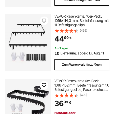
VEVOR Rasenkante, 10er-Pack,
1016x114,3 mm, Beeteinfassung mit
11 Befestigungsclips,
Beetbegrenzung aus Verzinktem
(499)
Stahl, Rasenbleche, Mähkante,
44
99
€
Metall Palisade für Blumenbeete &
Gartenwege, Schwarz
Auf Lager.
Lieferung:
sobald Di. Aug. 11
Zum Warenkorb hinzufügen
VEVOR Rasenkante 6er-Pack
1016x152 mm, Beeteinfassung mit 6
Befestigungsclips, Rasenbleche aus
Verzinktem Stahl, Mähkante, Metall
(499)
Palisade, Beetumrandung für
36
99
€
Blumenbeete & Gartenwege,
Schwarz
Nicht auf Lager