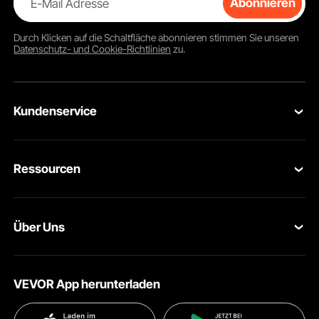
E-Mail Adresse
Abonnieren
Durch Klicken auf die Schaltfläche
abonnieren
stimmen Sie unseren
Datenschutz- und Cookie-Richtlinien
zu.
Kundenservice
Kontaktieren Sie uns
Ressourcen
Rückgaben & Ersatz
Mitgliederprogramm
Ihre Bestellungen
Über Uns
Pro-Mitgliederprogramm
Ihr Konto
Über VEVOR
Partnerschaftsprogramm
Hilfe & FAQs
VEVOR App herunterladen
Nutzungsbedingungen
Influencer Programm
Versandkosten & Richtlinien