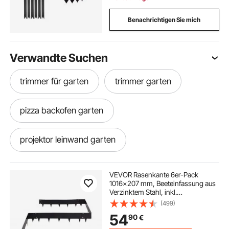
Benachrichtigen Sie mich
Verwandte Suchen
trimmer für garten
trimmer garten
pizza backofen garten
projektor leinwand garten
feuerstelle garten metall
drehstahl metall
VEVOR Rasenkante 6er-Pack
1016x207 mm, Beeteinfassung aus
Verzinktem Stahl, inkl.
kleiner metall beistelltisch
Handschuhen, Rasenbleche,
(499)
Mähkante, Metall Palisade,
54
90
€
Beetumrandung für Blumenbeete &
Gartenwege
hundezaun metall
kaminholzregale metall