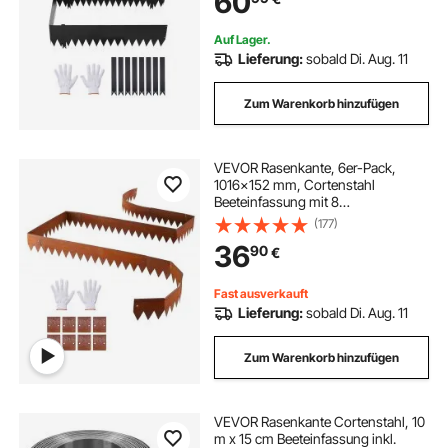
60
Blumenbeete & Gartenwege,
Schwarz
Auf Lager.
Lieferung:
sobald Di. Aug. 11
Zum Warenkorb hinzufügen
VEVOR Rasenkante, 6er-Pack,
1016x152 mm, Cortenstahl
Beeteinfassung mit 8
Verbindungsplatten, Biegsame
(177)
Beetbegrenzung, Rasenbleche,
36
90
€
Mähkante Metall Gartenpalisade für
Blumenbeete, Gartenwege
Fast ausverkauft
Lieferung:
sobald Di. Aug. 11
Zum Warenkorb hinzufügen
VEVOR Rasenkante Cortenstahl, 10
m x 15 cm Beeteinfassung inkl.