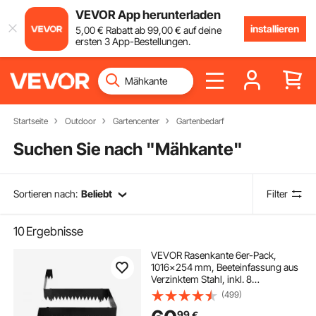
VEVOR App herunterladen
installieren
5
,00
€
Rabatt ab
99
,00
€
auf deine
ersten 3 App-Bestellungen.
Startseite
Outdoor
Gartencenter
Gartenbedarf
Suchen Sie nach "
Mähkante
"
Sortieren nach:
Beliebt
Filter
10
Ergebnisse
VEVOR Rasenkante 6er-Pack,
1016x254 mm, Beeteinfassung aus
Verzinktem Stahl, inkl. 8
Befestigungsclips,
(499)
Beetbegrenzung, Rasenbleche,
99
€
Mähkante Metall Palisade für