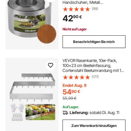
Handschuhen, Metall
Gartenpalisade, Mähkante,
(99)
Beetumrandung zur
42
90
€
Gartengestaltung, Beetbegrenzung
für Blumenbeete & Gartenwege
Nicht auf Lager
Benachrichtigen Sie mich
VEVOR Rasenkante, 10er-Pack,
100x23 cm Beeteinfassung,
Cortenstahl Beetumrandung mit 11
Verbindungsplatten,
(177)
Beetbegrenzung Rasenbleche
Mähkante Metall Gartenpalisade für
Endet Aug. 9
Blumenbeete & Gartenwege
54
90
€
55,99
€
Auf Lager.
Lieferung:
sobald Di. Aug. 11
Zum Warenkorb hinzufügen