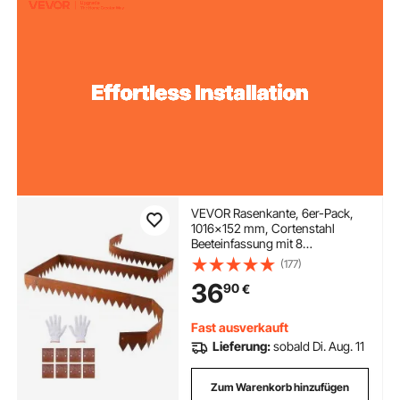
VEVOR Rasenkante, 6er-Pack,
1016x152 mm, Cortenstahl
Beeteinfassung mit 8
Verbindungsplatten, Biegsame
(177)
Beetbegrenzung, Rasenbleche,
36
90
€
Mähkante Metall Gartenpalisade
für Blumenbeete, Gartenwege
Fast ausverkauft
Lieferung:
sobald Di. Aug. 11
Zum Warenkorb hinzufügen