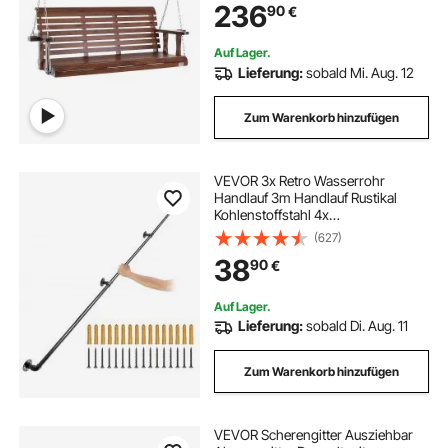
236
90
€
Schaukelstuhlbank mit
Aufhängeketten für den
Außenbereich, braun
Auf Lager.
Lieferung:
sobald Mi. Aug. 12
Zum Warenkorb hinzufügen
VEVOR 3x Retro Wasserrohr
Handlauf 3m Handlauf Rustikal
Kohlenstoffstahl 4x
Wandhalterungen Industrieller
(627)
Geländer Schutzbügel 200kg
38
90
€
Tragfähigkeit Geeignet für
Handläufe im Innen-/Außenbereich
Auf Lager.
Lieferung:
sobald Di. Aug. 11
Zum Warenkorb hinzufügen
VEVOR Scherengitter Ausziehbar