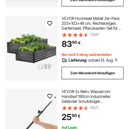
VEVOR Hochbeet Metall 2er-Pack
203x102x46 cm, Rechteckiges
Gartenbeet, Pflanzkasten-Set für
den Außenbereich, Gemüsebeet mit
(332)
Handschuhen, Blumenbeet,
83
90
€
Pflanzbeet, Pflanzkurbel für Blumen
& Gemüse
Nur noch 5 übrig, bald bestellen
Lieferung:
sobald Di. Aug. 11
Zum Warenkorb hinzufügen
VEVOR 2x Retro Wasserrohr
Handlauf 180cm Industrieller
Geländer Schutzbügel
Kohlenstoffstahl 3x
(627)
Wandhalterungen Handlauf Rustikal
25
90
€
200kg Tragfähigkeit Geeignet für
Handläufe im Innen-/Außenbereich
Auf Lager.