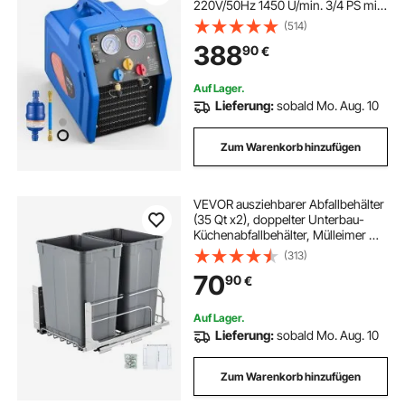
220V/50Hz 1450 U/min. 3/4 PS mit
Einzylinder Absauganlage für
(514)
Kältemittel A1 & A2L,
388
90
€
Rückgewinnungsgerät für KFZ- &
Hausklimaanlagen
Auf Lager.
Lieferung:
sobald Mo. Aug. 10
Zum Warenkorb hinzufügen
VEVOR ausziehbarer Abfallbehälter
(35 Qt x2), doppelter Unterbau-
Küchenabfallbehälter, Mülleimer mit
Türsatz & Soft-Close-Schieberegler,
(313)
für Küchenschrank Spüle unter der
70
90
€
Theke (grau)
Auf Lager.
Lieferung:
sobald Mo. Aug. 10
Zum Warenkorb hinzufügen