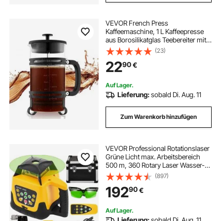
VEVOR French Press
Kaffeemaschine, 1 L Kaffeepresse
aus Borosilikatglas Teebereiter mit
Edelstahlfilter, Kaffeebereiter für
(23)
Camping Reisen Küche Restaurant,
22
90
€
Kaffeezubereiter Schwarz
Auf Lager.
Lieferung:
sobald Di. Aug. 11
Zum Warenkorb hinzufügen
VEVOR Professional Rotationslaser
Grüne Licht max. Arbeitsbereich
500 m, 360 Rotary Laser Wasser-
und staubdicht außenbereich
(897)
Arbeitszeit 20 Stunden in
192
90
€
Handwerkerkoffer 2 kg
Fernbedienung mit Zubehor
Auf Lager.
Lieferung:
sobald Di. Aug. 11