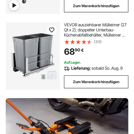
Zum Warenkorb hinzufügen
VEVOR ausziehbarer Mülleimer (27
Qt x 2), doppelter Unterbau-
Küchenabfallbehälter, Mülleimer mit
Türsatz & Soft-Close-Schieberegler,
(313)
für Küchenschrank Spüle unter der
68
90
€
Theke (grau)
Auf Lager.
Lieferung:
sobald So. Aug. 9
Zum Warenkorb hinzufügen