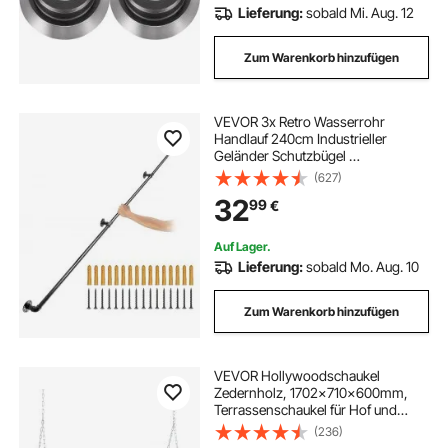
Lieferung:
sobald Mi. Aug. 12
Zum Warenkorb hinzufügen
VEVOR 3x Retro Wasserrohr
Handlauf 240cm Industrieller
Geländer Schutzbügel ​
Kohlenstoffstahl 4x
(627)
Wandhalterungen Handlauf Rustikal
32
99
€
200kg Tragfähigkeit Geeignet für
Handläufe im Innen-/Außenbereich
Auf Lager.
Lieferung:
sobald Mo. Aug. 10
Zum Warenkorb hinzufügen
VEVOR Hollywoodschaukel
Zedernholz, 1702x710x600mm,
Terrassenschaukel für Hof und
Garten, verbesserte Tragkraft von
(236)
ca. 400 kg, robuste