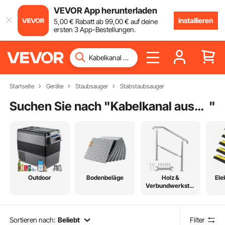
VEVOR App herunterladen
installieren
5
,00
€
Rabatt ab
99
,00
€
auf deine
ersten 3 App-Bestellungen.
Startseite
Geräte
Staubsauger
Stabstaubsauger
Suchen Sie nach "
Kabelkanal aussenbereich
"
Outdoor
Bodenbeläge
Holz &
Ele
Verbundwerkstof
fe
Sortieren nach:
Beliebt
Filter