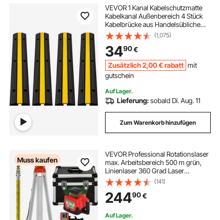
VEVOR 1 Kanal Kabelschutzmatte
Kabelkanal Außenbereich 4 Stück
Kabelbrücke aus Handelsüblichem
Thermoplastischem Gummi mit
(1,075)
Parkplätze, Lagerhäuser
34
90
€
102x15.5x3 cm
Zusätzlich
2
,00
€
rabatt
mit
gutschein
Auf Lager.
Lieferung:
sobald Di. Aug. 11
Zum Warenkorb hinzufügen
VEVOR Professional Rotationslaser
Muss kaufen
max. Arbeitsbereich 500 m grün,
Linienlaser 360 Grad Laser
höhenmesser Wasser- und
(141)
staubdicht Außenbereich
244
90
€
Arbeitszeit 20 Stunden mit Stativ &
Herrscher Elektrik
Auf Lager.