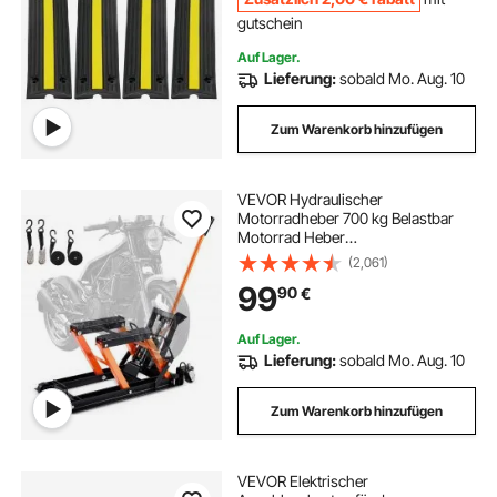
gutschein
Auf Lager.
Lieferung:
sobald Mo. Aug. 10
Zum Warenkorb hinzufügen
VEVOR Hydraulischer
Motorradheber 700 kg Belastbar
Motorrad Heber
Motorradhebebühne Montagebock
(2,061)
Motorrad, Einstellbare 120-385 mm
99
90
€
Montagebock Motorradlift,
Motoständer in Garage &
Außenbereichen
Auf Lager.
Lieferung:
sobald Mo. Aug. 10
Zum Warenkorb hinzufügen
VEVOR Elektrischer