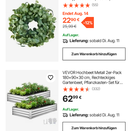
dornigen Stielen, Türkranz für alle
(55)
Jahreszeiten, für drinnen &
draußen, Hauswand, Fenster,
Endet Aug. 14
Festdekoration
22
90
€
-
12%
25,99
€
Auf Lager.
Lieferung:
sobald Di. Aug. 11
Zum Warenkorb hinzufügen
VEVOR Hochbeet Metall 2er-Pack
180x90x30 cm, Rechteckiges
Gartenbeet, Pflanzkasten-Set für
Außenbereich, Gemüsebeet mit
(332)
Handschuhen, Blumenbeet
62
99
€
Bodenlos, Pflanzbeet für Blumen &
Gemüse, Silber
Auf Lager.
Lieferung:
sobald Di. Aug. 11
Zum Warenkorb hinzufügen