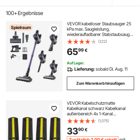
100+
Ergebnisse
VEVOR kabelloser Staubsauger 25
Spielraum
kPa max. Saugleistung,
wiederaufladbarer Stabstaubsauger
mit Staubbehälter, leichter
(222)
Handstaubsauger mit 35 Min.
65
99
€
Laufzeit für Teppich Tierhaare
Hartböden
Auf Lager.
Lieferung:
sobald Di. Aug. 11
Zum Warenkorb hinzufügen
VEVOR Kabelschutzmatte
Kabelkanal schwarz Kabelkanal
außenbereich 4x 1-Kanal
Schlauchbrücke Kabelbrücke
(1,075)
Überfahrschutz Kabel 100x
33
90
€
15x3,1cm
Zusätzlich
2
,00
€
rabatt
mit