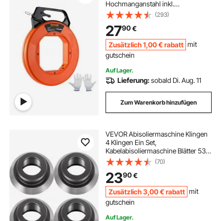
Hochmanganstahl inkl.
Baumwollhandschuhe Zugdraht für
(293)
Leerrohre mit bruchsicherem Kabel
27
90
€
[3mm] Einziehfeder Einziehhilfe
Zusätzlich
1
,00
€
rabatt
mit
gutschein
Auf Lager.
Lieferung:
sobald Di. Aug. 11
Zum Warenkorb hinzufügen
VEVOR Abisoliermaschine Klingen
4 Klingen Ein Set,
Kabelabisoliermaschine Blätter 53
mm Außendurchmesser, Kabel
(70)
Abisolierwerkzeug Ersatzklingen
23
90
€
28 mm Innendurchmesser,
Kabelschäler Blätter Zubehör
Zusätzlich
3
,00
€
rabatt
mit
gutschein
Auf Lager.