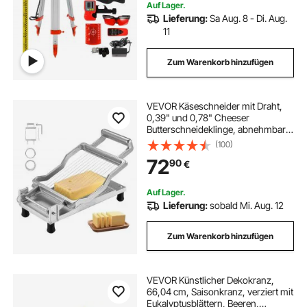
Auf Lager.
Lieferung:
Sa Aug. 8 - Di. Aug.
11
Zum Warenkorb hinzufügen
VEVOR Käseschneider mit Draht,
0,39" und 0,78" Cheeser
Butterschneideklinge, abnehmbarer
Käsehobeldraht, kommerzieller
(100)
Käsehobel aus Aluminiumlegierung
72
90
€
mit Messerdraht aus 316 Edelstahl,
zum Kochen in der Küche
Auf Lager.
Lieferung:
sobald Mi. Aug. 12
Zum Warenkorb hinzufügen
VEVOR Künstlicher Dekokranz,
66,04 cm, Saisonkranz, verziert mit
Eukalyptusblättern, Beeren,