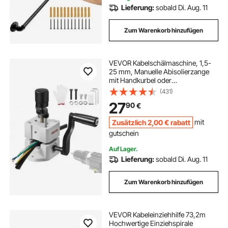
Lieferung:
sobald Di. Aug. 11
Zum Warenkorb hinzufügen
VEVOR Kabelschälmaschine, 1,5-
25 mm, Manuelle Abisolierzange
mit Handkurbel oder
Bohrmaschine, 64Mn gehärtete
(431)
Klingen, 45# Stahlrollen, ABC- &
27
90
€
PC-Drahtschäler,
Kabelabisoliermaschine
Zusätzlich
2
,00
€
rabatt
mit
gutschein
Auf Lager.
Lieferung:
sobald Di. Aug. 11
Zum Warenkorb hinzufügen
VEVOR Kabeleinziehhilfe 73,2m
Hochwertige Einziehspirale