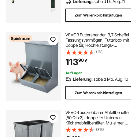
Lieferung:
sobald Di. Aug. 11
Zum Warenkorb hinzufügen
VEVOR Futterspender, 3,7 Scheffel
Spielraum
Fassungsvermögen, Futterbox mit
Doppeltür, Hochleistungs-
Futtertrog aus Stahl,
(178)
Schweinefutterautomat, Heuraufe
113
90
€
für Außenbereich, Zum Füttern von
bis zu 8 Schweinen
Auf Lager.
Lieferung:
sobald Mo. Aug. 10
Zum Warenkorb hinzufügen
VEVOR ausziehbarer Abfallbehälter
(50 Qt x2), doppelter Unterbau-
Küchenabfallbehälter, Mülleimer mit
Türsatz & Soft-Close-Schieberegler,
(313)
für Küchenschrank Spüle unter der