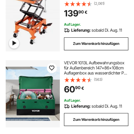
Motorradhebebühne Montagebock
(2,061)
Motorrad, Einstellbare 350-905
139
90
€
mm Montagebock Motorradlift,
Motoständer in Garage &
Außenbereichen
Auf Lager.
Lieferung:
sobald Di. Aug. 11
Zum Warenkorb hinzufügen
VEVOR 1013L Aufbewahrungsbox
für Außenbereich 147x86x108cm
Auflagenbox aus wasserdichter PE-
Plane Gartentruhe Kissenbox
(563)
Aufbewahrungsbehälter Gartenbox
60
90
€
Ideal für Pools Höfe Gärten und
Garagen
Auf Lager.
Lieferung:
sobald Di. Aug. 11
Zum Warenkorb hinzufügen