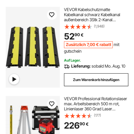
VEVOR Kabelschutzmatte
Kabelkanal schwarz Kabelkanal
außenbereich 3Stk 2-Kanal
Schlauchbrücke Kabelbrücke
(1,948)
Überfahrschutz 98x24x4,5cm
52
90
€
Zusätzlich
7
,00
€
rabatt
mit
gutschein
Auf Lager.
Lieferung:
sobald Mo. Aug. 10
Zum Warenkorb hinzufügen
VEVOR Professional Rotationslaser
max. Arbeitsbereich 500 m rot,
Linienlaser 360 Grad Laser
höhenmesser Wasser- und
(177)
staubdicht Außenbereich
226
90
€
Arbeitszeit 20 Stunden mit Stativ &
Herrscher Elektrik