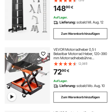
(311)
Hochleistungsleiter, 150 kg
148
90
€
Tragkraft für den Außenbereich zu
Hause
Auf Lager.
Lieferung:
sobald Mi. Aug. 12
Zum Warenkorb hinzufügen
VEVOR Motorradheber 0,5 t
Belastbar Motorrad Heber, 120–390
mm Motorradhebebühne
Montagebock Motorrad,
(2,061)
Einstellbare Motorradheber
72
90
€
Montagebock Motorradlift,
Motoständer Garage &
Außenbereichen
Auf Lager.
Lieferung:
sobald Mo. Aug. 10
Zum Warenkorb hinzufügen