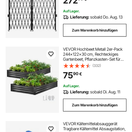
272
Doppelfalttür
Auf Lager.
Lieferung:
sobald Do. Aug. 13
Zum Warenkorb hinzufügen
VEVOR Hochbeet Metall 2er-Pack
244x122x30 cm, Rechteckiges
Gartenbeet, Pflanzkasten-Set für
den Außenbereich, Gemüsebeet mit
(332)
Handschuhen, Blumenbeet,
75
90
€
Pflanzbeet für Blumen & Gemüse
Auf Lager.
Lieferung:
sobald Di. Aug. 11
Zum Warenkorb hinzufügen
VEVOR Kältemittelabsauggerät
Tragbare Kältemittel Absaugstation,