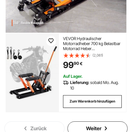
VEVOR Hydraulischer
Motorradheber 700 kg Belastbar
Motorrad Heber
Motorradhebebühne
(2,061)
Montagebock Motorrad,
99
90
€
Einstellbare 120-385 mm
Montagebock Motorradlift,
Motoständer in Garage &
Auf Lager.
Außenbereichen
Lieferung:
sobald Mo. Aug.
10
Zum Warenkorb hinzufügen
Zurück
Weiter