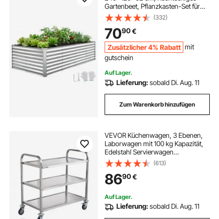
Gartenbeet, Pflanzkasten-Set für
den Außenbereich, Gemüsebeet mit
(332)
Handschuhen, Blumenbeet
70
90
€
Bodenlos, Pflanzbeet für Blumen &
Gemüse, Silber
Zusätzlicher 4% Rabatt
mit
gutschein
Auf Lager.
Lieferung:
sobald Di. Aug. 11
Zum Warenkorb hinzufügen
VEVOR Küchenwagen, 3 Ebenen,
Laborwagen mit 100 kg Kapazität,
Edelstahl Servierwagen
Abräumwagen, Transportwagen
(613)
Rollbarer Aufbewahrungswagen
86
90
€
mit 6 Haken, für den Innen- &
Außenbereich Silber
Auf Lager.
Lieferung:
sobald Di. Aug. 11