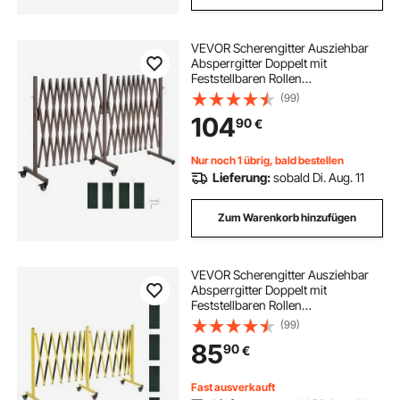
VEVOR Scherengitter Ausziehbar
Absperrgitter Doppelt mit
Feststellbaren Rollen
Scherensperre Max. 6 m
(99)
Verstellbar, Mobiles Schutzgitter für
104
90
€
Warnwirkung, Metallbarrikade für
Außenbereich & Industrie
Nur noch 1 übrig, bald bestellen
Lieferung:
sobald Di. Aug. 11
Zum Warenkorb hinzufügen
VEVOR Scherengitter Ausziehbar
Absperrgitter Doppelt mit
Feststellbaren Rollen
Scherensperre Max. 7,66 m,
(99)
Outdoor Mobiles Schutzgitter für
85
90
€
Warnwirkung Metallbarrikade für
Außenbereich & Industrie
Fast ausverkauft