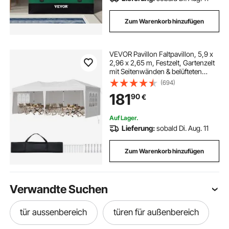
Zum Warenkorb hinzufügen
VEVOR Pavillon Faltpavillon, 5,9 x
2,96 x 2,65 m, Festzelt, Gartenzelt
mit Seitenwänden & belüfteten
Fenstern, 3 Höheneinstellungen,
(694)
Sonnenschutz für Veranstaltungen
181
90
€
im Außenbereich, weiß
Auf Lager.
Lieferung:
sobald Di. Aug. 11
Zum Warenkorb hinzufügen
Verwandte Suchen
tür aussenbereich
türen für außenbereich