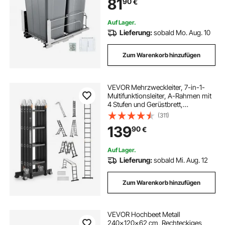
81
90
€
Theke (grau)
Auf Lager.
Lieferung:
sobald Mo. Aug. 10
Zum Warenkorb hinzufügen
VEVOR Mehrzweckleiter, 7-in-1-
Multifunktionsleiter, A-Rahmen mit
4 Stufen und Gerüstbrett,
Teleskopleiter, Leitergerüst 4650
(311)
mm, strapazierfähig, 150 kg
139
90
€
Tragkraft, für den Außenbereich
Auf Lager.
Lieferung:
sobald Mi. Aug. 12
Zum Warenkorb hinzufügen
VEVOR Hochbeet Metall
240x120x62 cm, Rechteckiges