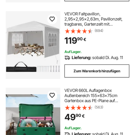
VEVOR Faltpavillon,
2,95x2,95x2,63m, Pavillonzelt,
tragbares, Gartenzelt mit
Seitenwänden & belüfteten
(694)
Fenstern, 3 Höheneinstellungen,
119
90
€
Festzelt, Sonnenschutz für
Veranstaltungen im Außenbereich,
weiß
Auf Lager.
Lieferung:
sobald Di. Aug. 11
Zum Warenkorb hinzufügen
VEVOR 660L Auflagenbox
Außenbereich 155x63x75cm
Gartenbox aus PE-Plane auf
industriellem Niveau Wasserdicht
(563)
Luftdurchlässig Aufbewahrungsbox
49
90
€
Truhe Gartenbox für Gebrauch zu
Hause und beim Camping
Auf Lager.
Lieferung:
sobald Di. Aug. 11