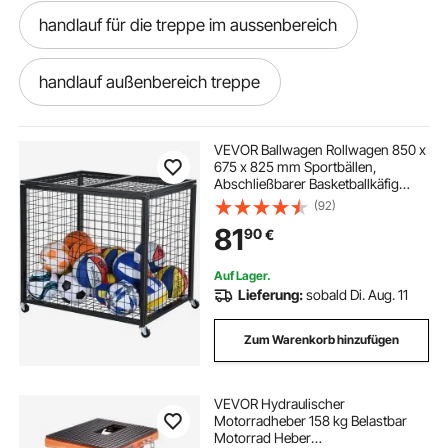
handlauf für die treppe im aussenbereich
handlauf außenbereich treppe
gas-feuerstelle für den außenbereich
VEVOR Ballwagen Rollwagen 850 x
675 x 825 mm Sportbällen,
Abschließbarer Basketballkäfig
pvc außenbereich
Ballkäfig, Sportausrüstung für den
(92)
Innen- und Außenbereich, Rollbar
81
90
€
Aufbewahrungswagen aus Stahl für
Garagen
rotationslaser grün für außenbereich
Auf Lager.
Lieferung:
sobald Di. Aug. 11
aufbewahrungsbox für außenbereich wasserdicht
Zum Warenkorb hinzufügen
aluminium im aussenbereich
VEVOR Hydraulischer
Motorradheber 158 kg Belastbar
360 grad laser außenbereich
Motorrad Heber