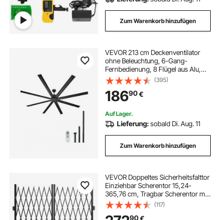
Zum Warenkorb hinzufügen
VEVOR 213 cm Deckenventilator
ohne Beleuchtung, 6-Gang-
Fernbedienung, 8 Flügel aus Alu,
umkehrbarer Gleichstrommotor,
(395)
Ventilator für Schlafzimmer,
186
90
€
Wohnzimmer, Terrasse,
Innen-/Außenbereich, schwarz
Auf Lager.
Lieferung:
sobald Di. Aug. 11
Zum Warenkorb hinzufügen
VEVOR Doppeltes Sicherheitsfalttor
Einziehbar Scherentor 15,24-
365,76 cm, Tragbar Scherentor mit
360°-Rollen Zusammenklappbar
(117)
Außenbereich Kellertür, Garage,
90
€
Schaufenster Zaun Schwarz