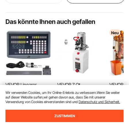
Das könnte Ihnen auch gefallen
Neu
VEVOR Linearer
VEVOR 7 Qt
VEVOR Ge
Maßstab Lineal
Hydraulikaggregat
Orangenp
Wir verwenden Cookies, um Ihr Online-Erlebnis zu verbessern.Wenn Sie weiter
Messgerät 2 Achsen
einfachwirkende
Elektrisc
(91)
(167)
auf dieser Website surfen,wir gehen davon aus, dass Sie mit unserer
702
99
Digitalanzeige DRO
Kippanhängerpumpe,
Zitruspre
Verwendung von Cookies einverstanden sind und
Datenschutz und Sicherheit.
179
90
€
(Digitalanzeige) für
maximaler
Edelstahl
Endet Aug. 14
Drehmaschinen
Öffnungsdruck 22 MPa
für bis z
50
90
€
-
15%
ZUSTIMMEN
Fräsmaschinen
und Fördermenge 3,4
pro Minut
59
,90
€
L/min, 12 V DC
für Zitron
Hydraulikpumpe mit
Zitrusfrüc