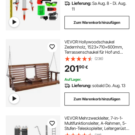
Lieferung:
Sa Aug. 8 - Di. Aug.
11
Zum Warenkorb hinzufügen
VEVOR Hollywoodschaukel
Zedernholz, 1523x710x600mm,
Terrassenschaukel für Hof und
Garten, verbesserte Tragkraft von
(236)
ca. 400 kg, robuste
201
90
€
Schaukelstuhlbank mit
Aufhängeketten für den
Außenbereich, braun
Auf Lager.
Lieferung:
sobald Do. Aug. 13
Zum Warenkorb hinzufügen
VEVOR Mehrzweckleiter, 7-in-1-
Multifunktionsleiter, A-Rahmen, 5-
Stufen-Teleskopleiter, Leitergerüst
5800 mm, verstellbare