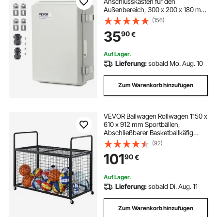
Anschlusskasten für den
Außenbereich, 300 x 200 x 180 mm
Elektrogehäuse aus ABS-Kunststoff
(156)
mit Klappdeckel, Edelstahlriegel,
35
90
€
IP67, für elektrische Projekte im
Außenbereich
Auf Lager.
Lieferung:
sobald Mo. Aug. 10
Zum Warenkorb hinzufügen
VEVOR Ballwagen Rollwagen 1150 x
610 x 912 mm Sportbällen,
Abschließbarer Basketballkäfig
Ballkäfig, Sportausrüstung für den
(92)
Innen- und Außenbereich, Rollbar
101
90
€
Aufbewahrungswagen aus Stahl für
Garagen
Auf Lager.
Lieferung:
sobald Di. Aug. 11
Zum Warenkorb hinzufügen