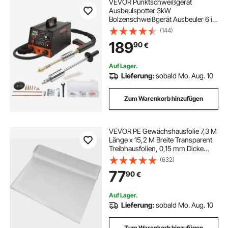
VEVOR Punktschweißgerät
Ausbeulspotter 3kW
Bolzenschweißgerät Ausbeuler 6 in
1 Schweißgerät mit
(144)
Überhitzungsschutzsystem
189
90
€
Karosserie Spotter 1,2mm
Schweißstärke für Kohlenstoffstahl
Edelstahl Eisen
Auf Lager.
Lieferung:
sobald Mo. Aug. 10
Zum Warenkorb hinzufügen
VEVOR PE Gewächshausfolie 7,3 M
Länge x 15,2 M Breite Transparent
Treibhausfolien, 0,15 mm Dicke
Folientunnel, reißfeste Gartenfolien
(632)
aus Polyethylen als Plastikfolien für
77
90
€
Abdeckungen im Außenbereich
Auf Lager.
Lieferung:
sobald Mo. Aug. 10
Zum Warenkorb hinzufügen