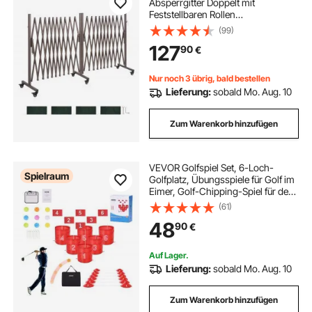
Absperrgitter Doppelt mit
Feststellbaren Rollen
Scherensperre 8,18 m Verstellbar,
(99)
Mobiles Schutzgitter für
127
90
€
Warnwirkung, Metallbarrikade für
Außenbereich & Industrie
Nur noch 3 übrig, bald bestellen
Lieferung:
sobald Mo. Aug. 10
Zum Warenkorb hinzufügen
VEVOR Golfspiel Set, 6-Loch-
Spielraum
Golfplatz, Übungsspiele für Golf im
Eimer, Golf-Chipping-Spiel für den
Außenbereich, tragbares Outdoor-
(61)
Golfspiel, Ideal für Rasen, Hof,
48
90
€
Camping, Park, Strand
Auf Lager.
Lieferung:
sobald Mo. Aug. 10
Zum Warenkorb hinzufügen