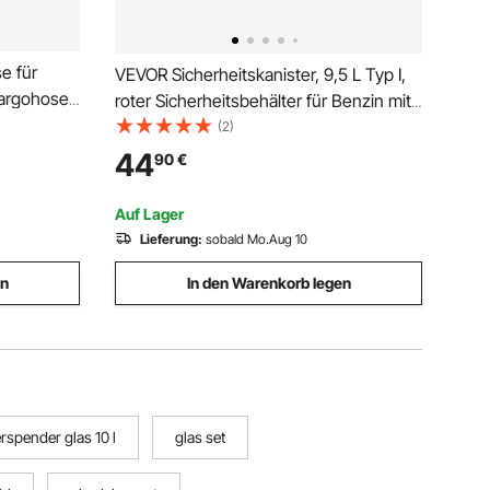
 für
VEVOR Sicherheitskanister, 9,5 L Typ I,
Cargohose
roter Sicherheitsbehälter für Benzin mit
est, mit
Flammensperre aus Edelstahl,
(2)
 Taille,
selbstschließendem Deckel & PE-
44
90
€
Trichter, Lagerbehälter für brennbare
Stoffe, Rot
Auf Lager
Lieferung:
sobald Mo.Aug 10
en
In den Warenkorb legen
spender glas 10 l
glas set