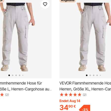
UF
Angebote
ammhemmende Hose für
VEVOR Flammhemmende Hose
röße L, Herren-Cargohose aus
Herren, Größe XL, Herren-Ca
 flamm- & reißfest, mit
aus Baumwolle, flamm- & reißf
(2)
(2)
aschen, elastischer Taille,
mehreren Taschen, elastischer
Endet Aug 14
34
90
€
e für Schweißer,
Arbeitshose für Schweißer,
-
3
%