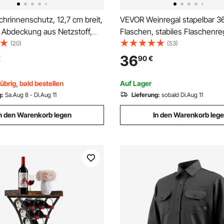
hrinnenschutz, 12,7 cm breit,
VEVOR Weinregal stapelbar 3
, Abdeckung aus Netzstoff,
Flaschen, stabiles Flaschenre
z
stufiges Lagerregal aus mass
(20)
(53)
Bambusholz, freistehendes W
36
€
90
€
wackelfreie Regale für Küche,
Keller (natürliche Farbe)
übrig, bald bestellen
Auf Lager
g:
Sa.Aug 8 - Di.Aug 11
Lieferung:
sobald Di.Aug 11
n den Warenkorb legen
In den Warenkorb leg