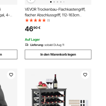
6
VEVOR Trockenbau-Flachkastengriff,
gal, 4-
flacher Abschlussgriff, 112-163cm
ivem
ausziehbar, Farbe
(1)
einregal,
46
90
€
 Bar und
Auf Lager
Lieferung:
sobald Di.Aug 11
en
In den Warenkorb legen