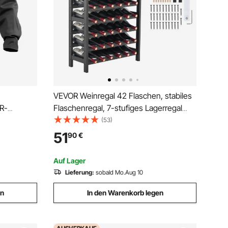
VEVOR Weinregal 42 Flaschen, stabiles
FR-
Flaschenregal, 7-stufiges Lagerregal
e,
aus massivem Bambusholz,
(53)
freistehendes Weinregal, wackelfreie
51
90
€
nd
Regale für Küche, Bar und Keller
/cm²
(schwarz)
Auf Lager
Lieferung:
sobald Mo.Aug 10
en
In den Warenkorb legen