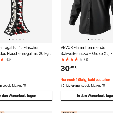
nregal für 15 Flaschen,
VEVOR Flammhemmende
des Flaschenregal mit 20 kg
Schweißerjacke – Größe XL, 
stbarkeit & Glashalter &
Schweißerjacke aus Baumwoll
(53)
(8)
, Weinflaschenständer für
Sicherheitsjacke mit Kragen,
30
90
€
nkeller Bar Wohnzimmer,
verstellbaren Manschetten u
henhalter Schwarz
Taschen, erfüllt ATPV 9,2 cal
Nur noch 1 übrig, bald bestellen
Lichtbogenbewertung
g:
sobald Mo.Aug 10
Lieferung:
sobald Mo.Aug 10
n den Warenkorb legen
In den Warenkorb leg