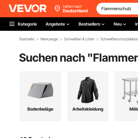
Liefern nach
Deutschland
Kategorie
Angebote
Bestsellers
Neu
I
Startseite
Werkzeuge
Schweißen & Löten
Schweißerschutzkleidu
Suchen nach "
Flammen
Bodenbeläge
Arbeitskleidung
Möb