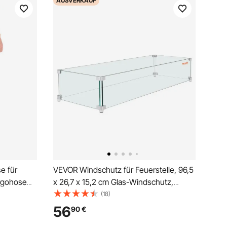
AUSVERKAUF
 für
VEVOR Windschutz für Feuerstelle, 96,5
rgohose
x 26,7 x 15,2 cm Glas-Windschutz,
est, mit
rechteckiger Glasschutz, 0,8 cm dicker
(18)
 Taille,
Feuertisch, Flammenschutz aus klarem
56
90
€
gehärtetem Glas, Baumgrubenschutz