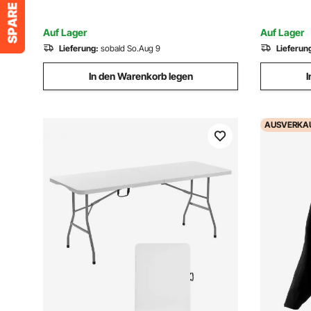
Freizeitau
Weinflaschenhalter Schwarz
Auf Lager
Auf Lager
Lieferung:
sobald So.Aug 9
Lieferun
In den Warenkorb legen
I
AUSVERKA