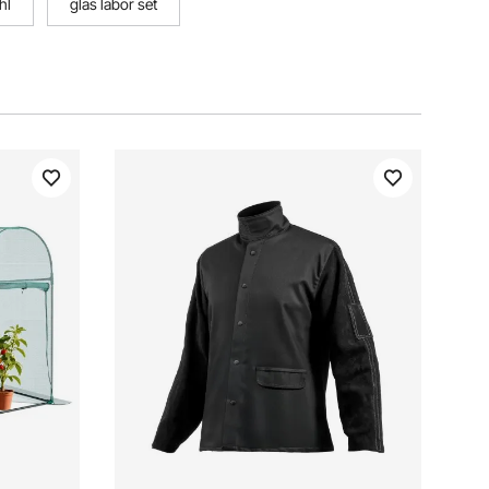
hl
glas labor set