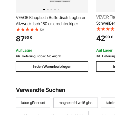
VEVOR F
VEVOR Klapptisch Buffettisch tragbarer
Schweißer
Allzwecktisch 180 cm, rechteckiger
Rindspaltl
Kunststofftisch (für 4-6 Personen) mit
(2)
flammhem
integriertem Griff, Gartentisch
42
87
90
€
90
€
hitzebest
Campingtisch für Partys Picknick
Sicherheit
Camping, weiß
Auf Lager
Auf Lager
Monteure 
Lieferung:
sobald Mo.Aug 10
Lieferun
In den Warenkorb legen
I
Verwandte Suchen
labor gläser set
magnettafel weiß glas
tafel