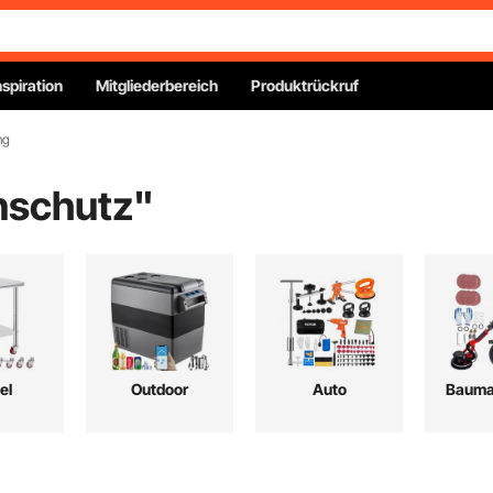
nspiration
Mitgliederbereich
Produktrückruf
ng
schutz
"
el
Outdoor
Auto
Baumat