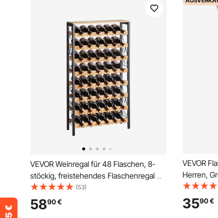
AUSVERKA
VEVOR Fl
VEVOR Weinregal für 48 Flaschen, 8-
Herren, G
stöckig, freistehendes Flaschenregal mit
Baumwolle,
80 kg Gesamtbelastbarkeit &
(53)
mehreren T
verstellbaren Füßen,
35
58
90
€
90
€
Arbeitshos
Weinflaschenständer für Küche Bar,