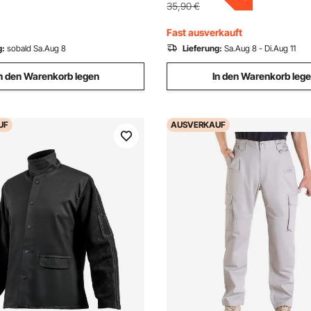
sflüge, Grau
Freizeitausflüge, Grau
35,90
€
Fast ausverkauft
g:
sobald Sa.Aug 8
Lieferung:
Sa.Aug 8 - Di.Aug 11
n den Warenkorb legen
In den Warenkorb leg
UF
AUSVERKAUF