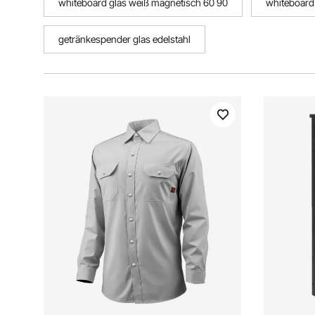
whiteboard glas weiß magnetisch 60 90
whiteboard
getränkespender glas edelstahl