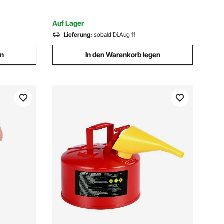
mit stabilen Füßen für Propan, Gas,
Außenbereich
Auf Lager
Lieferung:
sobald Di.Aug 11
en
In den Warenkorb legen