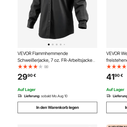
VEVOR Flammhemmende
VEVOR Wei
Schweißerjacke, 7 oz. FR-Arbeitsjacke
freistehen
für Herren, maschinenwaschbares
Gesamtbela
(8)
hitzebeständiges Schweißershirt aus
Holzplatte
29
41
90
€
90
€
Baumwolle, erfüllt ATPV 9,2 cal/cm²
Küche Wei
Lichtbogenbewertung – Größe L
Weinflasc
Auf Lager
Auf Lager
Lieferung:
sobald Mo.Aug 10
Lieferun
In den Warenkorb legen
I