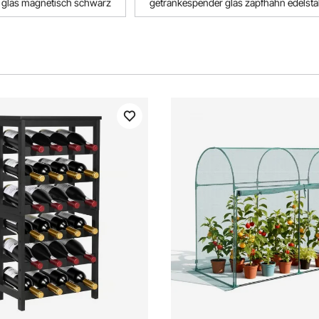
 glas magnetisch schwarz
getränkespender glas zapfhahn edelsta