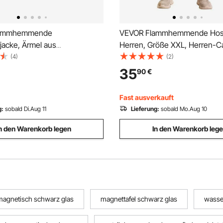
lammhemmende
VEVOR Flammhemmende Hose
jacke, Ärmel aus
Herren, Größe XXL, Herren-
eder, Hauptteil aus
aus Baumwolle, flamm- & reißf
(4)
(2)
mender Baumwolle,
mehreren Taschen, elastischer
35
90
€
ändige Schweißer-
Arbeitshose für Schweißer,
sjacke für Schweißer und
Freizeitausflüge, Grau
Fast ausverkauft
– Größe XXL
g:
sobald Di.Aug 11
Lieferung:
sobald Mo.Aug 10
n den Warenkorb legen
In den Warenkorb leg
 magnetisch schwarz glas
magnettafel schwarz glas
wasser