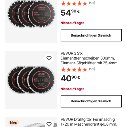
Bohrung & 11,8mm Segmenthöhe,
(53)
Max. 4800 U/min Diamantscheiben
54
90
€
für Trocken/Nass Schneiden,
Trennscheibe für Beton Mauerwerk
Stein
Nicht auf Lager
Benachrichtigen Sie mich
VEVOR 3 Stk.
Diamanttrennscheiben 306mm,
Diamant-Sägeblätter mit 25,4mm
Bohrung & 13mm Segmenthöhe,
(53)
Max. 6000 U/min Diamantscheiben
40
90
€
für Trocken/Nass Schneiden,
Trennscheibe für Beton Mauerwerk
Stein
Nicht auf Lager
Benachrichtigen Sie mich
VEVOR Drahtgitter Feinmaschig
Neu
1x20 m Maschendraht φ0,8 mm,