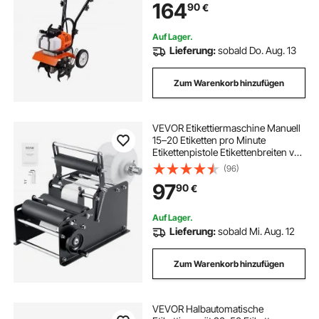
164
90
€
Kultivierungsklinge Ackerfräse
1110x448x910mm Kultivator
Auf Lager.
Lieferung:
sobald Do. Aug. 13
Zum Warenkorb hinzufügen
VEVOR Etikettiermaschine Manuell
15–20 Etiketten pro Minute
Etikettenpistole Etikettenbreiten von
10–130 mm, Etikettenlängen von
(96)
10–300 mm Preisschilder
97
90
€
Etikettiermaschine
Flaschenetikettierer
Auf Lager.
Lieferung:
sobald Mi. Aug. 12
Zum Warenkorb hinzufügen
VEVOR Halbautomatische