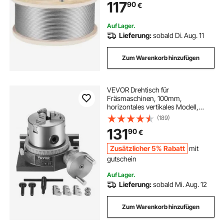
117
90
€
Treppengeländer Gartenzäune
Schiffsbau
Auf Lager.
Lieferung:
sobald Di. Aug. 11
Zum Warenkorb hinzufügen
VEVOR Drehtisch für
Fräsmaschinen, 100mm,
horizontales vertikales Modell,
Präzisionsfräsdrehtisch, mit 80mm
(189)
3-Backenfutter, M10-T-
131
90
€
Bolzenmuttern, für Frästechnik-
Indizierungswerkzeuge
Zusätzlicher 5% Rabatt
mit
gutschein
Auf Lager.
Lieferung:
sobald Mi. Aug. 12
Zum Warenkorb hinzufügen