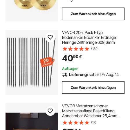
12
Zum Warenkorb hinzufügen
VEVOR 20er Pack I-Typ
Bodenanker Erdanker Erdnägel
Heringe Zeltheringe 609,6mm
(189)
40
90
€
Auf Lager.
Lieferung:
sobald Fr Aug. 14
Zum Warenkorb hinzufügen
VEVOR Matratzenschoner
Matratzenauflage Faserfüllung
Abnehmbar Waschbar 25,4mm
1524x2032 mm
(17)