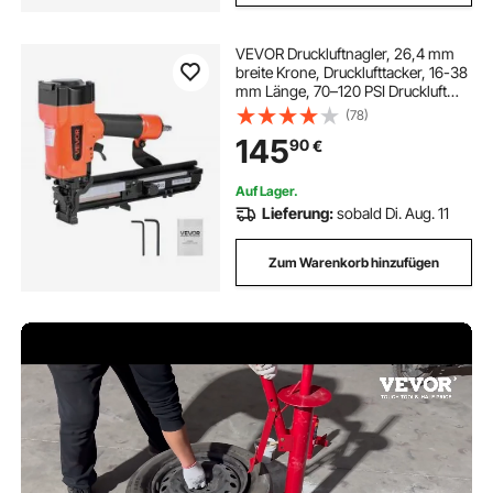
VEVOR Druckluftnagler, 26,4 mm
breite Krone, Drucklufttacker, 16-38
mm Länge, 70–120 PSI Druckluft
Nagelpistole mit zwei Schussmodi
(78)
für Dachterrassen,
145
90
€
Wandverkleidungen, Zäune,
Unterböden
Auf Lager.
Lieferung:
sobald Di. Aug. 11
Zum Warenkorb hinzufügen