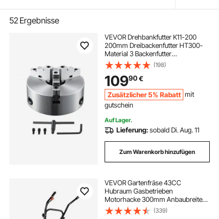
52
Ergebnisse
VEVOR Drehbankfutter K11-200
200mm Dreibackenfutter HT300-
Material 3 Backenfutter
Spannbereich 4–200mm 3-Backen,
(198)
20Cr, ≥53HRC φ65mm Bohrung
109
90
€
Spannfutter Drechselbank
Selbstzentrierend
Zusätzlicher 5% Rabatt
mit
gutschein
Auf Lager.
Lieferung:
sobald Di. Aug. 11
Zum Warenkorb hinzufügen
VEVOR Gartenfräse 43CC
Hubraum Gasbetrieben
Motorhacke 300mm Anbaubreite
Motorfräse 100mm
(339)
Kultivierungstiefe Bodenhacke Stahl