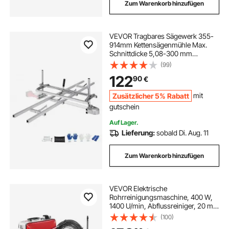
Zum Warenkorb hinzufügen
VEVOR Tragbares Sägewerk 355-
914mm Kettensägenmühle Max.
Schnittdicke 5,08-300 mm
Kettensägewerk mit
(99)
2745x241x108,4mm
122
90
€
Führungsschiene Geeignet für eine
Vielzahl von
Zusätzlicher 5% Rabatt
mit
Holzschneideanforderungen
gutschein
Auf Lager.
Lieferung:
sobald Di. Aug. 11
Zum Warenkorb hinzufügen
VEVOR Elektrische
Rohrreinigungsmaschine, 400 W,
1400 U/min, Abflussreiniger, 20 m x
16 mm & 5 m x 9,5 mm Federkabel,
(100)
0,4 m x 12 mm flexible Feder & 6