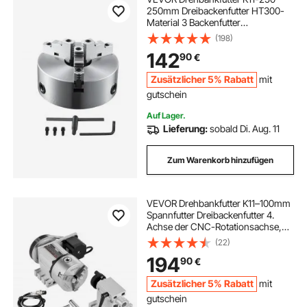
250mm Dreibackenfutter HT300-
Material 3 Backenfutter
Spannbereich 6–250mm 3-Backen,
(198)
20Cr, ≥53HRC φ80mm Bohrung
142
90
€
Spannfutter Drechselbank
Selbstzentrierend
Zusätzlicher 5% Rabatt
mit
gutschein
Auf Lager.
Lieferung:
sobald Di. Aug. 11
Zum Warenkorb hinzufügen
VEVOR Drehbankfutter K11–100mm
Spannfutter Dreibackenfutter 4.
Achse der CNC-Rotationsachse,
ein Untersetzungsverhältnis von 6:1
(22)
und einen Nema23-Zweiphasen-
194
90
€
Schrittmotor 3 Backenfutter für
CNC-Fräsen
Zusätzlicher 5% Rabatt
mit
gutschein