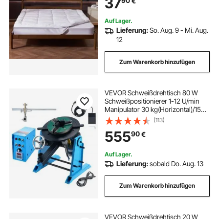
37
90
€
Auf Lager.
Lieferung:
So. Aug. 9 - Mi. Aug.
12
Zum Warenkorb hinzufügen
VEVOR Schweißdrehtisch 80 W
Schweißpositionierer 1-12 U/min
Manipulator 30 kg(Horizontal)/15
kg(vertikal) Drehtisch 0–90°
(113)
Neigungswinkel KD200-
555
90
€
Dreibackenfutter zum Schneiden,
Schleifen, Montieren
Auf Lager.
Lieferung:
sobald Do. Aug. 13
Zum Warenkorb hinzufügen
VEVOR Schweißdrehtisch 20 W