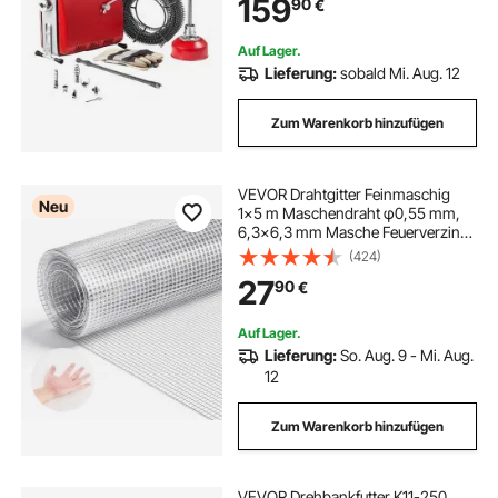
159
90
€
Schneider, für Rohre mit 50–110 mm
Durchmesser
Auf Lager.
Lieferung:
sobald Mi. Aug. 12
Zum Warenkorb hinzufügen
VEVOR Drahtgitter Feinmaschig
Neu
1x5 m Maschendraht φ0,55 mm,
6,3x6,3 mm Masche Feuerverzinkt,
Drahtgitterrolle, Volierendraht,
(424)
Kaninchendraht, Hühnerdraht,
27
90
€
Hasendraht, für Geflügelkäfige
Auf Lager.
Lieferung:
So. Aug. 9 - Mi. Aug.
12
Zum Warenkorb hinzufügen
VEVOR Drehbankfutter K11-250