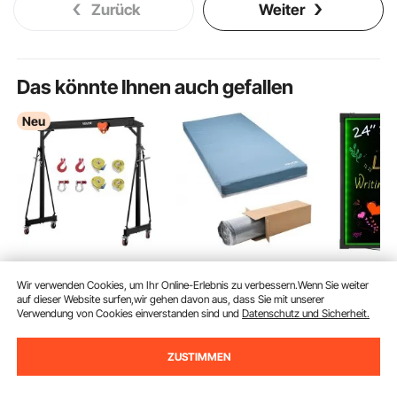
Zurück
Weiter
Das könnte Ihnen auch gefallen
Neu
VEVOR Mobiler
VEVOR Pflegematratze,
VEVOR L
Wir verwenden Cookies, um Ihr Online-Erlebnis zu verbessern.Wenn Sie weiter
Portalkran mit
204 kg Tragkraft,
Nachricht
auf dieser Website surfen,wir gehen davon aus, dass Sie mit unserer
2267,96kg Tragkraft,
medizinische
el, 24 x 1
Verwendung von Cookies einverstanden sind und
Datenschutz und Sicherheit.
(25)
1.173
99
€
255-375cm
mehrschichtige
beleuchte
261
90
€
Höhenverstellbarer
Schaumstoffmatratze,
Kreidetafe
Endet Aug.
ZUSTIMMEN
Ladekran aus Stahl,
wasserdicht, für die
Menüschi
23
90
€
Werkstattkran Inkl.
Behandlung von
Neoneffek
27
,90
€