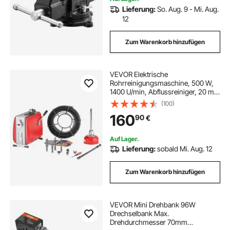
Lieferung:
So. Aug. 9 - Mi. Aug.
12
dreibackenfutter 200mm
Zum Warenkorb hinzufügen
dreibackenfutter drehtisch
VEVOR Elektrische
dreibackenfutter 125mm
Rohrreinigungsmaschine, 500 W,
1400 U/min, Abflussreiniger, 20 m x
16 mm & 5 m x 9,5 mm Federkabel,
(100)
0,4 m x 16 mm flexible Feder & 8
drehbankfutter dreibackenfutter
160
90
€
Schneider, für Rohre mit 50–110 mm
Durchmesser
Auf Lager.
Lieferung:
sobald Mi. Aug. 12
Zum Warenkorb hinzufügen
VEVOR Mini Drehbank 96W
Drechselbank Max.
Drehdurchmesser 70mm