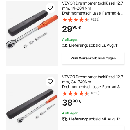
VEVOR Drehmomentschlüssel 12,7
mm, 14–204 Nm
Drehmomentschlüssel Fahrrad &
Motorrad Set, ± 3 %
(823)
Fehlergenauigkeit mit
29
90
€
Verlängerungsstange 127mm, 12,7-
9,525 mm & 12,7-6,35 mm
Adapter, 72 Zähne Ratschenkopf
Auf Lager.
Lieferung:
sobald Di. Aug. 11
Zum Warenkorb hinzufügen
VEVOR Drehmomentschlüssel 12,7
mm, 34–340Nm
Drehmomentschlüssel Fahrrad &
Motorrad Set, ± 3%
(823)
Fehlergenauigkeit 2
38
90
€
Verlängerungsstangen 127 &
76.2mm, 12,7-6,35 mm Adapter, 72
Zähne Ratschenkopf Einstellbar
Auf Lager.
Lieferung:
sobald Mi. Aug. 12