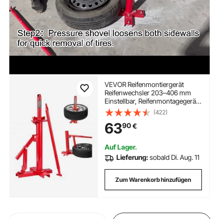
VEVOR Reifenmontiergerät
Reifenwechsler 203–406 mm
Einstellbar, Reifenmontagegerät
460x380x940 mm Montiereisen
(422)
Reifenmontiermaschine
63
90
€
Reifenwechseln zur Manuellen
Montage und Demontage
Reifenheber
Auf Lager.
Lieferung:
sobald Di. Aug. 11
Zum Warenkorb hinzufügen