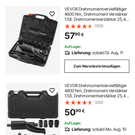
VEVOR Drehmomentvervielfältiger
4800 Nm, Drehmoment Verstärker
1:58, Drehmomentverstärker 25,4 x
25,4 mm, Drehmomentverstärker
(200)
Radschlüssel Set 21# Quadratisch
57
90
€
24/27/30/32/33/38 mm
Kraftschrauber
Auf Lager.
Lieferung:
sobald Di. Aug. 11
Zum Warenkorb hinzufügen
VEVOR Drehmomentvervielfältiger
4800 Nm, Drehmoment Verstärker
1:58, Drehmomentverstärker 25,4 x
25,4 mm, Drehmomentverstärker
(200)
Radschlüssel Set 21# quadratisch,
50
90
€
33 mm, 38 mm und 41 mm
Kraftschrauber
Auf Lager.
Lieferung:
sobald Mo. Aug. 10