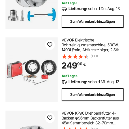
Auf Lager.
Lieferung:
sobald Do. Aug. 13
Zum Warenkorb hinzufügen
VEVOR Elektrische
Rohrreinigungsmaschine, 500W,
1400U/min, Abflussreiniger, 2 Stk.
20mx16mm & 5mx9,5mm
(100)
Federkabel, 0,4mx12mm flexible
249
90
€
Feder & 6 Schneider, für Rohre mit
50–110mm Durchmesser
Auf Lager.
Lieferung:
sobald Mi. Aug. 12
Zum Warenkorb hinzufügen
VEVOR KP96 Drehbankfutter 4-
Backen φ96mm Backenfutter aus
45# Klemmbereich 32–70mm
Spannfutter-Innengewinde M33 x