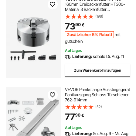
160mm Dreibackenfutter HT300-
Material 3 Backenfutter
Klemmbereich 3,5–160mm 3-
(198)
Backen, 20Cr, ≥53HRC φ45mm
73
90
€
Bohrung Spannfutter Drechselbank
Selbstzentrierend
Zusätzlicher 5% Rabatt
mit
gutschein
Auf Lager.
Lieferung:
sobald Di. Aug. 11
Zum Warenkorb hinzufügen
VEVOR Panikstange Ausstiegsgerät
Panikausgang Schloss Türschieber
762-914mm
(52)
77
90
€
Auf Lager.
Lieferung:
So. Aug. 9 - Mi. Aug.