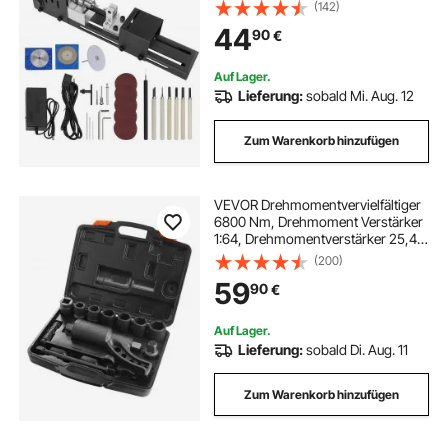
Drechselmaschine Spindeldrehzahl
(142)
4250–8500U/min
44
90
€
Kopierdrechselbank mit 7-Gang-
Einstellung Drehbank mit
komplettem Zubehör
Auf Lager.
Lieferung:
sobald Mi. Aug. 12
Zum Warenkorb hinzufügen
VEVOR Drehmomentvervielfältiger
6800 Nm, Drehmoment Verstärker
1:64, Drehmomentverstärker 25,4 x
25,4 mm, Drehmomentverstärker
(200)
Radschlüssel Set 21# Quadratisch
59
90
€
24/27/30/32/33/38 mm
Kraftschrauber
Auf Lager.
Lieferung:
sobald Di. Aug. 11
Zum Warenkorb hinzufügen