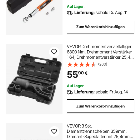
Anwenderfreundlich Einstellbar
Auf Lager.
Lieferung:
sobald Di. Aug. 11
Zum Warenkorb hinzufügen
VEVOR Drehmomentvervielfältiger
6800 Nm, Drehmoment Verstärker
1:64, Drehmomentverstärker 25,4 x
25,4 mm, Drehmomentverstärker
(200)
Radschlüssel Set 21# Vierkant 33
55
90
€
mm, 38 mm und 41 mm
Kraftschrauber
Auf Lager.
Lieferung:
sobald Fr Aug. 14
Zum Warenkorb hinzufügen
VEVOR 3 Stk.
Diamanttrennscheiben 359mm,
Diamant-Sägeblätter mit 25,4mm