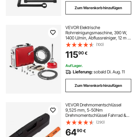
Zum Warenkorb hinzufügen
VEVOR Elektrische
Rohrreinigungsmaschine, 390 W,
1400 U/min, Abflussreiniger, 12 m x
16 mm & 8 m x 9,5 mm Federkabel,
(100)
4,5 m x 16 mm flexible Feder, 6
115
90
€
Schneider, für Rohre mit 50–110 mm
Durchmesser
Auf Lager.
Lieferung:
sobald Di. Aug. 11
Zum Warenkorb hinzufügen
VEVOR Drehmomentschlüssel
9,525 mm, 5-50Nm
Drehmomentschlüssel Fahrrad &
Motorrad Set, ± 2%
(290)
Fehlergenauigkeit, 12,7-6,35 mm
64
90
€
Adapter, 72 Zähne Ratschenkopf
Drehmomentschlüssel