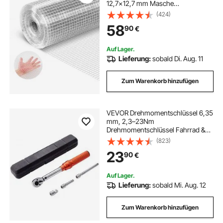
12,7x12,7 mm Masche
Feuerverzinkt, Drahtgitterrolle,
(424)
Volierendraht, Kaninchendraht,
58
90
€
Hühnerdraht, Hasendraht, für
Geflügelkäfige
Auf Lager.
Lieferung:
sobald Di. Aug. 11
Zum Warenkorb hinzufügen
VEVOR Drehmomentschlüssel 6,35
mm, 2,3–23Nm
Drehmomentschlüssel Fahrrad &
Motorrad Set, ± 3%
(823)
Fehlergenauigkeit 2
23
90
€
Verlängerungsstangen 127 &
76.2mm, 12.7 mm-6,35 mm
Adapter, 72 Zähne Ratschenkopf
Auf Lager.
Einstellbar
Lieferung:
sobald Mi. Aug. 12
Zum Warenkorb hinzufügen