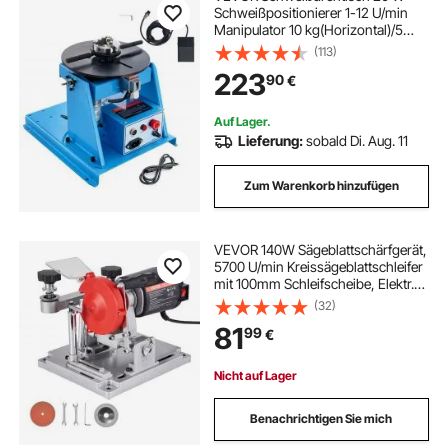
Schweißpositionierer 1-12 U/min
Manipulator 10 kg(Horizontal)/5
kg(vertikal) Drehtisch 0–90°
(113)
Neigungswinkel K01-63
223
90
€
Dreibackenfutter zum Schneiden,
Schleifen, Montieren
Auf Lager.
Lieferung:
sobald Di. Aug. 11
Zum Warenkorb hinzufügen
VEVOR 140W Sägeblattschärfgerät,
5700 U/min Kreissägeblattschleifer
mit 100mm Schleifscheibe, Elektr.
Schärfmaschine mit ±25°
(32)
Einstellwinkel für 90-400mm
81
99
€
Sägeblätter, Blattschärfer für
Holzbearbeitung
Nicht auf Lager
Benachrichtigen Sie mich