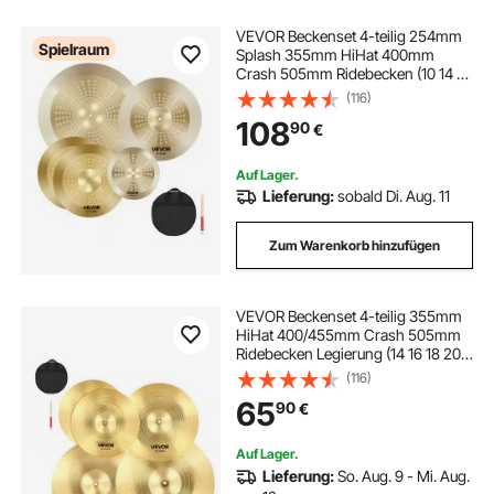
VEVOR Beckenset 4-teilig 254mm
Spielraum
Splash 355mm HiHat 400mm
Crash 505mm Ridebecken (10 14 16
20 Inches)
(116)
108
90
€
Auf Lager.
Lieferung:
sobald Di. Aug. 11
Zum Warenkorb hinzufügen
VEVOR Beckenset 4-teilig 355mm
HiHat 400/455mm Crash 505mm
Ridebecken Legierung (14 16 18 20
inch)
(116)
65
90
€
Auf Lager.
Lieferung:
So. Aug. 9 - Mi. Aug.