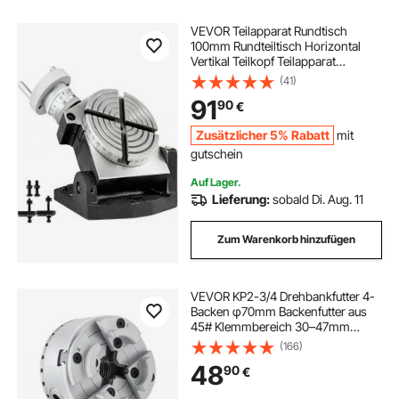
VEVOR Teilapparat Rundtisch
100mm Rundteiltisch Horizontal
Vertikal Teilkopf Teilapparat
schwenkbar zum Fräsen und
(41)
Bohren
91
90
€
Zusätzlicher 5% Rabatt
mit
gutschein
Auf Lager.
Lieferung:
sobald Di. Aug. 11
Zum Warenkorb hinzufügen
VEVOR KP2-3/4 Drehbankfutter 4-
Backen φ70mm Backenfutter aus
45# Klemmbereich 30–47mm
Spannfutter-Innengewinde 1x8 TPI
(166)
Drehbank Ausrichtungsgenauigkeit
48
90
€
≤0,3mm Drechselfutter
Drehmaschinenfutter