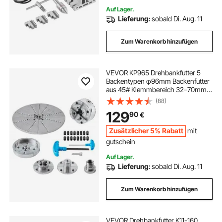
Auf Lager.
Lieferung:
sobald Di. Aug. 11
Zum Warenkorb hinzufügen
VEVOR KP965 Drehbankfutter 5
Backentypen φ96mm Backenfutter
aus 45# Klemmbereich 32–70mm
Spannfutter-Innengewinde M33 x
(88)
3,5 TPI Drehbank Drechselfutter
129
90
€
Drehmaschinenfutter
Zusätzlicher 5% Rabatt
mit
gutschein
Auf Lager.
Lieferung:
sobald Di. Aug. 11
Zum Warenkorb hinzufügen
VEVOR Drehbankfutter K11-160