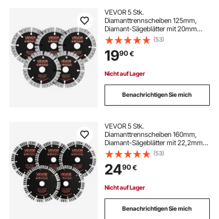
VEVOR 5 Stk.
Diamanttrennscheiben 125mm,
Diamant-Sägeblätter mit 20mm
Bohrung & 14,5mm Segmenthöhe,
(53)
Max. 7500 U/min Diamantscheiben
19
90
€
für Trocken/Nass Schneiden,
Trennscheibe für Beton Mauerwerk
Stein
Nicht auf Lager
Benachrichtigen Sie mich
VEVOR 5 Stk.
Diamanttrennscheiben 160mm,
Diamant-Sägeblätter mit 22,2mm
Bohrung & 15mm Segmenthöhe,
(53)
Max. 7000 U/min Diamantscheiben
24
90
€
für Trocken/Nass Schneiden,
Trennscheibe für Beton Mauerwerk
Stein
Nicht auf Lager
Benachrichtigen Sie mich