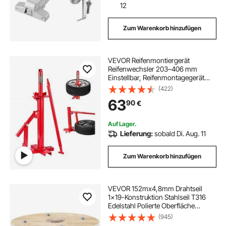
12
Zum Warenkorb hinzufügen
VEVOR Reifenmontiergerät
Reifenwechsler 203–406 mm
Einstellbar, Reifenmontagegerät
460x380x940 mm Montiereisen
(422)
Reifenmontiermaschine
63
90
€
Reifenwechseln zur Manuellen
Montage und Demontage
Reifenheber
Auf Lager.
Lieferung:
sobald Di. Aug. 11
Zum Warenkorb hinzufügen
VEVOR 152mx4,8mm Drahtseil
1x19-Konstruktion Stahlseil T316
Edelstahl Polierte Oberfläche
Drahtkabel 1905,1kg Bruchfestigkeit
(945)
Edelstahlseil für Wäscheleinen