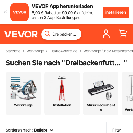
VEVOR App herunterladen
installieren
5
,00
€
Rabatt ab
99
,00
€
auf deine
ersten 3 App-Bestellungen.
Startseite
Werkzeuge
Elektrowerkzeuge
Werkzeuge für die Metallbearbei
Suchen Sie nach "
Dreibackenfutter 100mm
"
Werkzeuge
Installation
Musikinstrument
e
Verb
Sortieren nach:
Beliebt
Filter