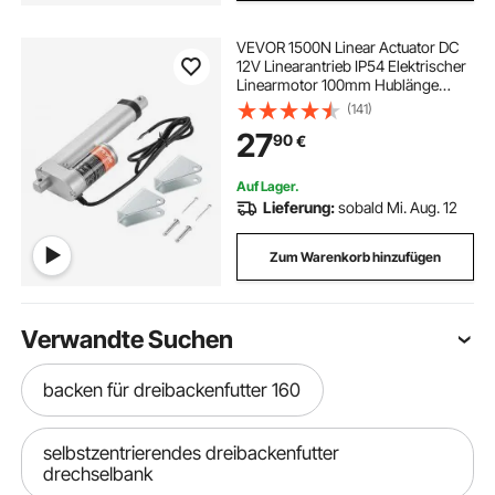
VEVOR 1500N Linear Actuator DC
12V Linearantrieb IP54 Elektrischer
Linearmotor 100mm Hublänge
Geräuschpegel ≤ 60dB Elektrische
(141)
Türöffner 5 mm/s
27
90
€
Fahrgeschwindigkeit Lineartechnik
Verstellantrieb
Auf Lager.
Lieferung:
sobald Mi. Aug. 12
Zum Warenkorb hinzufügen
Verwandte Suchen
backen für dreibackenfutter 160
selbstzentrierendes dreibackenfutter
drechselbank