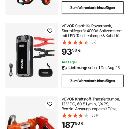
Zum Warenkorb hinzufügen
VEVOR Starthilfe Powerbank,
Starthilfegerät 4000A Spitzenstrom
mit LED-Taschenlampe & Kabel für
Motor bis zu 10L Benzin/8L Diesel,
(87)
Tragbarer Booster mit
93
90
€
Schnellladung & Sicherheitsschutz
für Notfall
Auf Lager.
Lieferung:
sobald Do. Aug. 13
Zum Warenkorb hinzufügen
VEVOR Kraftstoff-Transferpumpe,
12 V DC, 60,5 L/min, 1/4 PS,
Benzin-Absaugpumpe mit Düse,
Auslassschlauch & Saugrohr für
(551)
Benzin, Diesel, Kerosin, Ethanol-
187
90
€
und Methanolmischungen und
Biodiesel