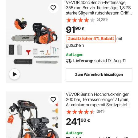
VEVOR 40cc Benzin-Kettensäge,
355 mm Benzin-Kettensäge, 1,8 PS
starke Säge mit rutschfestem Griff,
zwei Kraftstofftanks, Not-Aus-
(4,251)
Funktion, max. 12000U/min, zum
91
90
€
Holzfällen, Baumbeschneiden &
Roden
Zusätzlicher 4% Rabatt
mit
gutschein
Auf Lager.
Lieferung:
sobald Di. Aug. 11
Zum Warenkorb hinzufügen
VEVOR Benzin Hochdruckreiniger
200 bar, Terrassenreinger 7 L/min,
Aluminiumpumpe mit Spritzpistole,
Lanze & 4 Düsen, Benzinreiniger für
(841)
Autos, Zäune, Einfahrten, Häuser,
241
90
€
Terrassen & Gartenmöbel
Auf Lager.