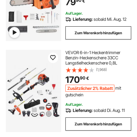
79
90
€
Holzfällen, Baumbeschneiden und
Roden
Auf Lager.
Lieferung:
sobald Mi. Aug. 12
Zum Warenkorb hinzufügen
VEVOR 6-in-1 Heckentrimmer
Benzin-Heckenschere 33CC
Langstielheckenschere 0,8L
(1,968)
170
90
€
Zusätzlicher 2% Rabatt
mit
gutschein
Auf Lager.
Lieferung:
sobald Di. Aug. 11
Zum Warenkorb hinzufügen