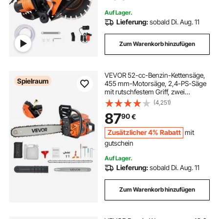
Auf Lager.
Lieferung:
sobald Di. Aug. 11
Zum Warenkorb hinzufügen
VEVOR 52-cc-Benzin-Kettensäge,
Spielraum
455 mm-Motorsäge, 2,4-PS-Säge
mit rutschfestem Griff, zwei
Kraftstofftanks und Not-Aus-
(4,251)
Funktion, max.11800 U/min, zum
87
90
€
Holzfällen, Baumbeschneiden und
Roden
Zusätzlicher 4% Rabatt
mit
gutschein
Auf Lager.
Lieferung:
sobald Di. Aug. 11
Zum Warenkorb hinzufügen