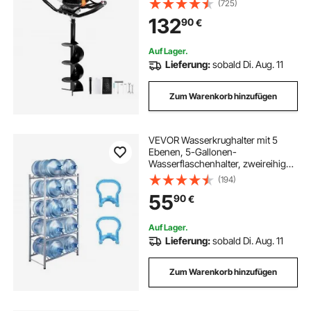
(725)
für Pfostenzäune für Ackerland,
132
90
€
Gartenpflanzen, Orange+Schwarz
Auf Lager.
Lieferung:
sobald Di. Aug. 11
Zum Warenkorb hinzufügen
VEVOR Wasserkrughalter mit 5
Ebenen, 5-Gallonen-
Wasserflaschenhalter, zweireihiges
Wasserflaschenregal für 10
(194)
Flaschen, robustes
55
90
€
Wasserkrugregal für Küche, Büro,
Wohnzimmer, Silbergrau
Auf Lager.
Lieferung:
sobald Di. Aug. 11
Zum Warenkorb hinzufügen