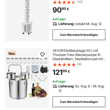
Turm, Hydronikgarten mit
(113)
Wasserpumpe und Rädern, Keimset
90
90
€
für Zimmerpflanzen für Kräuter,
Obst und Gemüse
Auf Lager.
Lieferung:
sobald Mi. Aug. 12
Zum Warenkorb hinzufügen
VEVOR Distillieranlage 50 L mit
Neu
Thumper-Fass Wasserpumpe 10
Glasbehältern, Destillationsset mit
Doppelskala-Thermometer
(16)
Wasserpumpe für Whisky, Wein
121
99
€
und Brandy, Destillierer für Hobby
und Küche
Auf Lager.
Lieferung:
So. Aug. 9 - Mi. Aug.
12
Zum Warenkorb hinzufügen