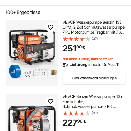
100+
Ergebnisse
VEVOR Wasserpumpe Benzin 158
GPM, 2 Zoll Schmutzwasserpumpe
7 PS Motorpumpe Tragbar mit 7,62
m Förderschlauch &
(37)
Gusseisenlaufrad
251
90
€
Wasserförderpumpe für
Bewässerung Entwässerung
Baustellen Teiche
Nur noch 3 übrig, bald bestellen
Lieferung:
sobald Di. Aug. 11
Zum Warenkorb hinzufügen
VEVOR Benzin Wasserpumpe 43 m
Förderhöhe,
Schmutzwasserpumpe 7 PS,
Tragbare Motorpumpe,
(37)
Benzinmotor mit 762 cm
227
90
€
Auslassschlauch,
Gusseisenlaufrad, Gartenpumpe für