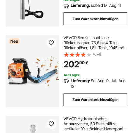
Lieferung:
sobald Di. Aug. 11
Zum Warenkorb hinzufügen
VEVOR Benzin Laubbläser
Neu
Rückentragbar, 75,6 cc 4-Takt-
Rückenbläser, 1,8 L Tank, 1045 m³/h
Luftvolumenstrom, 317 km/h
(674)
Luftgeschwindigkeit,
202
90
€
Rückenlaubbläser für
Laubentfernung & Schneeräumung
Auf Lager.
Lieferung:
So. Aug. 9 - Mi. Aug.
12
Zum Warenkorb hinzufügen
VEVOR Hydroponisches
Anbausystem, 50 Steckplätze,
vertikaler 10-stöckiger Hydroponik