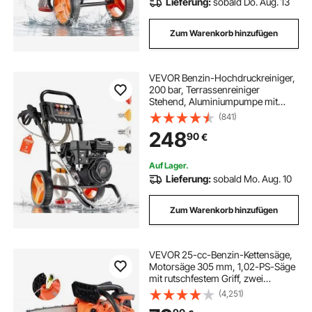
Lieferung:
sobald Do. Aug. 13
Zum Warenkorb hinzufügen
VEVOR Benzin-Hochdruckreiniger,
200 bar, Terrassenreiniger
Stehend, Aluminiumpumpe mit
Spritzpistole Lanze, 4 Düsen,
(841)
Reinigungsmaschine für Autos,
248
90
€
Zäune, Einfahrten, Häuser,
Terrassen & Gartenmöbel
Auf Lager.
Lieferung:
sobald Mo. Aug. 10
Zum Warenkorb hinzufügen
VEVOR 25-cc-Benzin-Kettensäge,
Motorsäge 305 mm, 1,02-PS-Säge
mit rutschfestem Griff, zwei
Kraftstofftanks und Not-Aus-
(4,251)
Funktion, max. 12000 U/min, zum