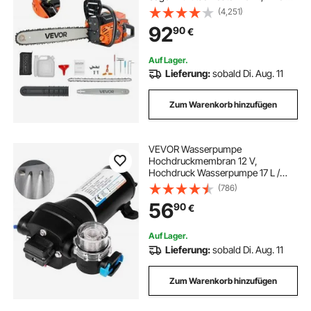
Kraftstofftanks & Not-Aus-
(4,251)
Funktion, max. 11800 U/min zum
92
90
€
Holzfällen, Baumbeschneiden &
Roden
Auf Lager.
Lieferung:
sobald Di. Aug. 11
Zum Warenkorb hinzufügen
VEVOR Wasserpumpe
Hochdruckmembran 12 V,
Hochdruck Wasserpumpe 17 L /
min, Selbstansaugende
(786)
Membranpumpe 2m, 3-Kammer-
56
90
€
Membran, Membranpumpe mit
Wärmeschutz, für Kfz-Schifffahrt,
Wohnmobile
Auf Lager.
Lieferung:
sobald Di. Aug. 11
Zum Warenkorb hinzufügen