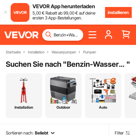
VEVOR App herunterladen
installieren
5
,00
€
Rabatt ab
99
,00
€
auf deine
ersten 3 App-Bestellungen.
Startseite
Installation
Wasserpumpen
Pumpen
Suchen Sie nach "
Benzin-Wasserpumpe
"
Installation
Outdoor
Auto
Sortieren nach:
Beliebt
Filter