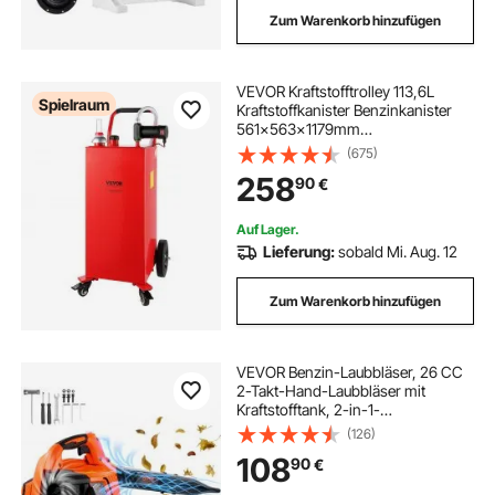
Zum Warenkorb hinzufügen
VEVOR Kraftstofftrolley 113,6L
Spielraum
Kraftstoffkanister Benzinkanister
561x563x1179mm
Gaskraftstofftankbehälter
(675)
23,5L/min Max. Durchfluss
258
90
€
Ersatzkanister Benzintank Geeignet
für Diesel Schmieröl Benzin
Auf Lager.
Lieferung:
sobald Mi. Aug. 12
Zum Warenkorb hinzufügen
VEVOR Benzin-Laubbläser, 26 CC
2-Takt-Hand-Laubbläser mit
Kraftstofftank, 2-in-1-
Benzingebläse, 425 CFM
(126)
Luftvolumen, 156 MPH
108
90
€
Geschwindigkeit, ideal für
Rasenpflege, Laubreinigung und