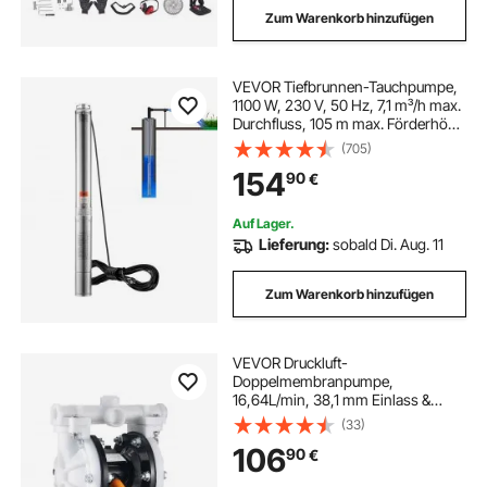
Zum Warenkorb hinzufügen
VEVOR Tiefbrunnen-Tauchpumpe,
1100 W, 230 V, 50 Hz, 7,1 m³/h max.
Durchfluss, 105 m max. Förderhöhe
mit 19,4 m Stromkabel, Edelstahl-
(705)
Wasserpumpen für industrielle
154
90
€
Bewässerung und den
Heimgebrauch, IP68-
Wasserschutzklasse
Auf Lager.
Lieferung:
sobald Di. Aug. 11
Zum Warenkorb hinzufügen
VEVOR Druckluft-
Doppelmembranpumpe,
16,64L/min, 38,1 mm Einlass &
Auslass, pneumatische Altöl-
(33)
Transferpumpe, max. 100 PSI,
106
90
€
Polypropylengehäuse, luftbetrieben
für Diesel, Fett, Kerosin, Benzin