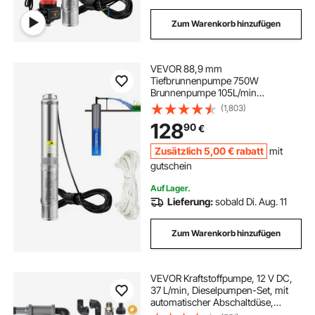
Zum Warenkorb hinzufügen
VEVOR 88,9 mm
Tiefbrunnenpumpe 750W
Brunnenpumpe 105L/min
Tauchpumpe max. Förderhöhe 62m
(1,803)
Rohrpumpe 230V 50Hz
128
90
€
Sandpumpe IP68 Wasserpumpe mit
20m Kabel Pumpe Ideal zur
Zusätzlich
5
,00
€
rabatt
mit
Bewässerung oder Wasser-
Versorgung
gutschein
Auf Lager.
Lieferung:
sobald Di. Aug. 11
Zum Warenkorb hinzufügen
VEVOR Kraftstoffpumpe, 12 V DC,
37 L/min, Dieselpumpen-Set, mit
automatischer Abschaltdüse,
Förderschlauch,