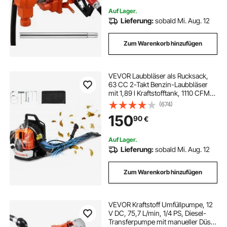
Auf Lager.
Lieferung:
sobald Mi. Aug. 12
Zum Warenkorb hinzufügen
VEVOR Laubbläser als Rucksack,
63 CC 2-Takt Benzin-Laubbläser
mit 1,89 l Kraftstofftank, 1110 CFM
Luftvolumen, 220 MPH
(674)
Geschwindigkeit, ideal für
150
90
€
Rasenpflege, Laubreinigung und
Schneeräumung
Auf Lager.
Lieferung:
sobald Mi. Aug. 12
Zum Warenkorb hinzufügen
VEVOR Kraftstoff Umfüllpumpe, 12
V DC, 75,7 L/min, 1/4 PS, Diesel-
Transferpumpe mit manueller Düse,