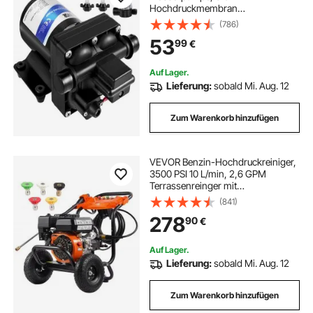
Hochdruckmembran
Wasserpumpe aus Polypropylen,
(786)
Max. Druck 45 psi Wasserpumpe
53
99
€
Selbstansaugend, mit Eingebautem
Rückschlagventil, für Wohnwagen,
Boot
Auf Lager.
Lieferung:
sobald Mi. Aug. 12
Zum Warenkorb hinzufügen
VEVOR Benzin-Hochdruckreiniger,
3500 PSI 10 L/min, 2,6 GPM
Terrassenreinger mit
Aluminiumpumpe,
(841)
Hochdruckpistole &
278
90
€
Verlängerungsstab, 5-Düsen-Set,
für Autos, Zäune, Häuser,
Einfahrten, Terrassen
Auf Lager.
Lieferung:
sobald Mi. Aug. 12
Zum Warenkorb hinzufügen