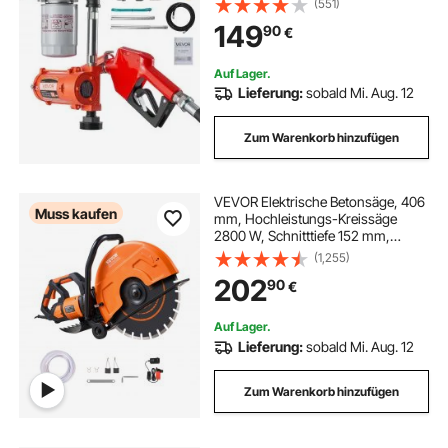
(551)
Überhitzungsschutz, Stromkabel,
149
90
€
explosionsgeschützt, für Benzin,
Diesel & Kerosin
Auf Lager.
Lieferung:
sobald Mi. Aug. 12
Zum Warenkorb hinzufügen
VEVOR Elektrische Betonsäge, 406
Muss kaufen
mm, Hochleistungs-Kreissäge
2800 W, Schnitttiefe 152 mm,
Nass-/Trocken-Scheibensäge mit
(1,255)
Wasserrohr, Wasserpumpe,
202
90
€
Sägeblatt, für Stein und Ziegel
Auf Lager.
Lieferung:
sobald Mi. Aug. 12
Zum Warenkorb hinzufügen