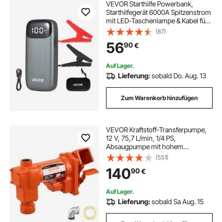
VEVOR Starthilfe Powerbank,
Starthilfegerät 6000A Spitzenstrom
mit LED-Taschenlampe & Kabel für
Motor bis zu 10L Diesel/Benzin,
(87)
Autobatterie Booster mit
56
90
€
Schnellladung & Sicherheitsschutz
für Notfall
Auf Lager.
Lieferung:
sobald Do. Aug. 13
Zum Warenkorb hinzufügen
VEVOR Kraftstoff-Transferpumpe,
12 V, 75,7 L/min, 1/4 PS,
Absaugpumpe mit hohem
Durchfluss & Kraftstoff-
(551)
Sammelkasten-Design für Benzin,
140
90
€
Diesel, Kerosin, Biodiesel, Ethanol-
& Methanolmischungen
Auf Lager.
Lieferung:
sobald Sa Aug. 15