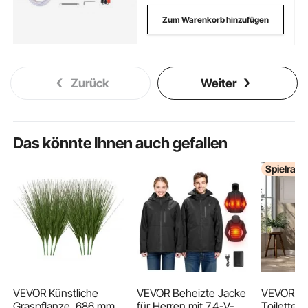
Zum Warenkorb hinzufügen
Zurück
Weiter
Das könnte Ihnen auch gefallen
Spielrau
VEVOR Künstliche
VEVOR Beheizte Jacke
VEVOR
Graspflanze, 686 mm,
für Herren mit 7,4-V-
Toiletten