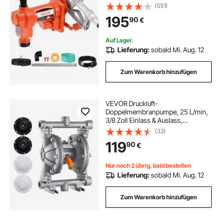
Auslass- und Saugschlauch, für
(551)
Benzin, Kerosin,
195
90
€
Ethanolmischungen, Methanol,
Biodiesel
Auf Lager.
Lieferung:
sobald Mi. Aug. 12
Zum Warenkorb hinzufügen
VEVOR Druckluft-
Doppelmembranpumpe, 25 L/min,
3/8 Zoll Einlass & Auslass,
pneumatische Altöl-
(33)
Transferpumpe, max. 100 PSI,
119
90
€
Gehäuse aus Aluminiumlegierung,
für Diesel, Fett, Kerosin, Benzin
Nur noch 2 übrig, bald bestellen
Lieferung:
sobald Mi. Aug. 12
Zum Warenkorb hinzufügen