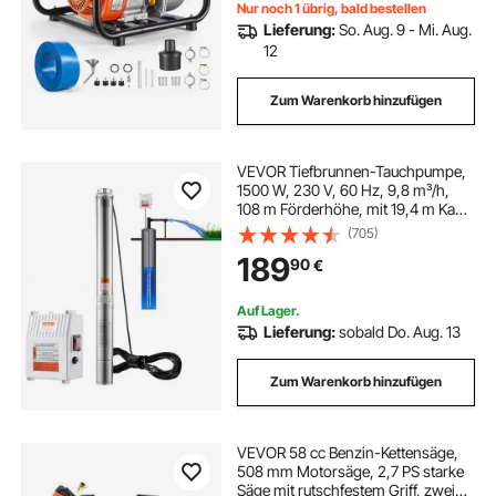
Bewässerung, Teiche & Pools
Nur noch 1 übrig, bald bestellen
Lieferung:
So. Aug. 9 - Mi. Aug.
12
Zum Warenkorb hinzufügen
VEVOR Tiefbrunnen-Tauchpumpe,
1500 W, 230 V, 60 Hz, 9,8 m³/h,
108 m Förderhöhe, mit 19,4 m Kabel
und externer Steuerbox, Edelstahl-
(705)
Wasserpumpen für Industrie,
189
90
€
Bewässerung und Heimgebrauch,
IP68 wasserdicht
Auf Lager.
Lieferung:
sobald Do. Aug. 13
Zum Warenkorb hinzufügen
VEVOR 58 cc Benzin-Kettensäge,
508 mm Motorsäge, 2,7 PS starke
Säge mit rutschfestem Griff, zwei