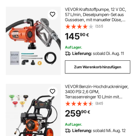
VEVOR Kraftstoffpumpe, 12 V DC,
57 L/min, Dieselpumpen-Set aus
Gusseisen, mit manueller Düse,
Förderschlauch,
(551)
Überhitzungsschutz, Stromkabel,
145
90
€
explosionsgeschützt, für Benzin,
Diesel & Kerosin
Auf Lager.
Lieferung:
sobald Di. Aug. 11
Zum Warenkorb hinzufügen
VEVOR Benzin-Hochdruckreiniger,
3400 PSI 2,6 GPM,
Terrassenreinger 10 L/min mit
Aluminiumpumpe,
(841)
Hochdruckpistole &
259
90
€
Verlängerungsstab, 5-Düsen-Set,
für Autos, Zäune, Häuser,
Terrassen, vertikal
Auf Lager.
Lieferung:
sobald Mi. Aug. 12