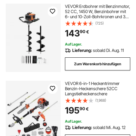
VEVOR Erdbohrer mit Benzinmotor,
52 CC, 1450 W, Benzinbohrer mit
6- und 10-Zoll-Bohrkronen und 3
Verlängerungsstangen, Lochbohrer
(725)
für Pfostenzäune für Ackerland,
143
90
€
Gartenpflanzen, Orange+Schwarz
Auf Lager.
Lieferung:
sobald Di. Aug. 11
Zum Warenkorb hinzufügen
VEVOR 6-in-1 Heckentrimmer
Benzin-Heckenschere 52CC
Langstielheckenschere
(1,968)
195
90
€
Auf Lager.
Lieferung:
sobald Mi. Aug. 12