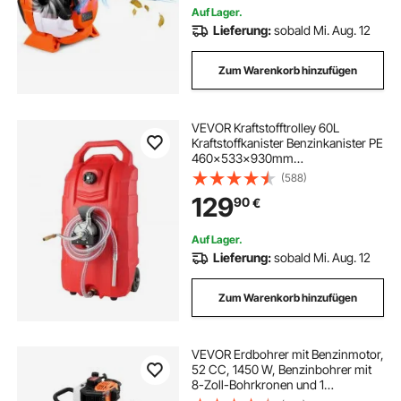
Schneeräumung
Auf Lager.
Lieferung:
sobald Mi. Aug. 12
Zum Warenkorb hinzufügen
VEVOR Kraftstofftrolley 60L
Kraftstoffkanister Benzinkanister PE
460x533x930mm
Gaskraftstofftankbehälter 7,8 L/min
(588)
Max. Durchfluss Ersatzkanister
129
90
€
Benzintank Geeignet für Diesel,
Schmieröl, Benzin
Auf Lager.
Lieferung:
sobald Mi. Aug. 12
Zum Warenkorb hinzufügen
VEVOR Erdbohrer mit Benzinmotor,
52 CC, 1450 W, Benzinbohrer mit
8-Zoll-Bohrkronen und 1
Verlängerungsstange, Lochbohrer