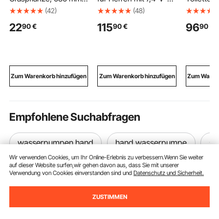
künstliches
Akku, elektrischer
Badezimm
(42)
(48)
Zwiebelgras,
Softshell-Heizmantel,
mit Doppe
22
115
96
90
€
90
€
90
€
künstliche grüne
winddichte Heizjacke,
verstellb
Sträucher, Premium-
leichte Oberbekleidung
platzspar
PVC für Haus, Garten,
mit 5 Heizzonen und 3
stöckiger
Büro,
Heizstufen,
über der T
Zimmerdekoration,
maschinenwaschbar, S
offenem R
Einweihungsfeier, 8er-
1713x815
Zum Warenkorb hinzufügen
Zum Warenkorb hinzufügen
Zum Warenk
Pack, Grün
Aufbewah
k Weiß
Empfohlene Suchabfragen
wasserpumpen hand
hand wasserpumpe
so
Wir verwenden Cookies, um Ihr Online-Erlebnis zu verbessern.Wenn Sie weiter
auf dieser Website surfen,wir gehen davon aus, dass Sie mit unserer
Verwendung von Cookies einverstanden sind und
Datenschutz und Sicherheit.
ZUSTIMMEN
Melden Sie sich für unseren Newsletter an.