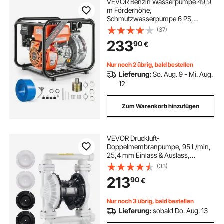
VEVOR Benzin Wasserpumpe 49,9
m Förderhöhe,
Schmutzwasserpumpe 6 PS,
Tragbare Motorpumpe,
(37)
Benzinmotor mit 762 cm
233
90
€
Auslassschlauch,
Gusseisenlaufrad, Gartenpumpe für
Bewässerung, Teiche & Pools
Nur noch 2 übrig, bald bestellen
Lieferung:
So. Aug. 9 - Mi. Aug.
12
Zum Warenkorb hinzufügen
VEVOR Druckluft-
Doppelmembranpumpe, 95 L/min,
25,4 mm Einlass & Auslass,
pneumatische Altöl-
(33)
Transferpumpe, max. 100 PSI,
213
90
€
Polypropylengehäuse, luftbetrieben
für Diesel, Fett, Kerosin, Benzin & Öl
Nur noch 3 übrig, bald bestellen
Lieferung:
sobald Do. Aug. 13