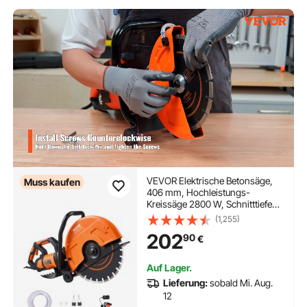
VEVOR Elektrische Betonsäge,
Muss kaufen
406 mm, Hochleistungs-
Kreissäge 2800 W, Schnitttiefe
152 mm, Nass-/Trocken-
(1,255)
Scheibensäge mit Wasserrohr,
202
90
€
Wasserpumpe, Sägeblatt, für
Stein und Ziegel
Auf Lager.
Lieferung:
sobald Mi. Aug.
12