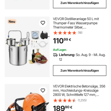
Zum Warenkorb hinzufügen
VEVOR Distillieranlage 50 L mit
Neu
Thumper-Fass Wasserpumpe
Thermometer Silber,
Destillationsset mit Doppelskala-
(16)
Thermometer für Whisky, Wein und
110
99
€
Brandy, Destillierer-Heimbrauset für
Hobby und Küche
Auf Lager.
Lieferung:
So. Aug. 9 - Mi. Aug.
12
Zum Warenkorb hinzufügen
VEVOR Elektrische Betonsäge, 356
mm, Hochleistungs-Kreissäge
2800 W, Schnitttiefe 127 mm,
Nass-/Trocken-Scheibensäge mit
(1,255)
Wasserrohr, Wasserpumpe,
189
90
€
Sägeblatt, für Stein und Ziegel