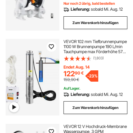
Nur noch 2 übrig, bald bestellen
Lieferung:
sobald Mi. Aug. 12
Zum Warenkorb hinzufügen
VEVOR 102 mm Tiefbrunnenpumpe
1100 W Brunnenpumpe 190 L/min
Tauchpumpe max Förderhöhe 57m
Rohrpumpe 230 V 50 Hz
(1,803)
Sandpumpe IP68 Wasserpumpe 0-
40°C Pumpe Ideal
Endet Aug. 14
122
90
€
-
23%
159,90
€
Auf Lager.
Lieferung:
sobald Mi. Aug. 12
Zum Warenkorb hinzufügen
VEVOR 12 V Hochdruck-Membrane
Wasserpumpe, 3 GPM