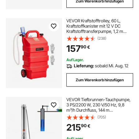
Zum Warenkorb hinzufügen
VEVOR Kraftstofftrolley, 60 L,
Kraftstoffkanister mit 12 V DC
Kraftstofftransferpumpe, 1,2 m
Förderschlauch & Auto-Stop-
(238)
Sensordüse, Tankadapter, geeignet
157
90
€
für Diesel & Benzin, rot
Auf Lager.
Lieferung:
sobald Mi. Aug. 12
Zum Warenkorb hinzufügen
VEVOR Tiefbrunnen-Tauchpumpe,
3 PS/2200 W, 230 V/50 Hz, 9,8
m³/h Durchfluss, 144 m
Förderhöhe, mit 9,1 m Stromkabel,
(705)
Edelstahl-Wasserpumpen für
215
90
€
Industrie, Bewässerung und
Heimgebrauch, IP68-
Wasserschutzklasse
Auf Lager.