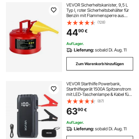
VEVOR Sicherheitskanister, 9,5 L
Typ I, roter Sicherheitsbehälter für
Benzin mit Flammensperre aus
Edelstahl, selbstschließendem
(128)
Deckel & PE-Trichter, Lagerbehälter
44
90
€
für brennbare Stoffe, Rot
Auf Lager.
Lieferung:
sobald Di. Aug. 11
Zum Warenkorb hinzufügen
VEVOR Starthilfe Powerbank,
Starthilfegerät 1500A Spitzenstrom
mit LED-Taschenlampe & Kabel für
Motor bis zu 6L Benzin/4L Diesel,
(87)
Tragbarer Booster mit
63
90
€
Schnellladung & Sicherheitsschutz
für Notfall
Auf Lager.
Lieferung:
sobald Di. Aug. 11