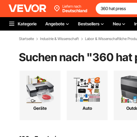
Liefern nach
Deutschland
Kategorie
Angebote
Bestsellers
Neu
I
Startseite
Industrie & Wissenschaft
Labor & Wissenschaftliche Produ
Suchen nach "
360 hat 
Geräte
Auto
Outd