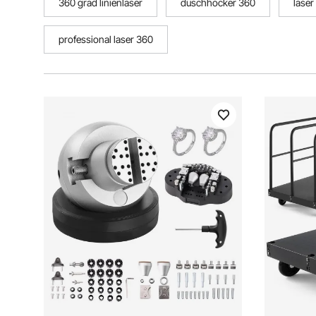
360 grad linienlaser
duschhocker 360
laser
professional laser 360