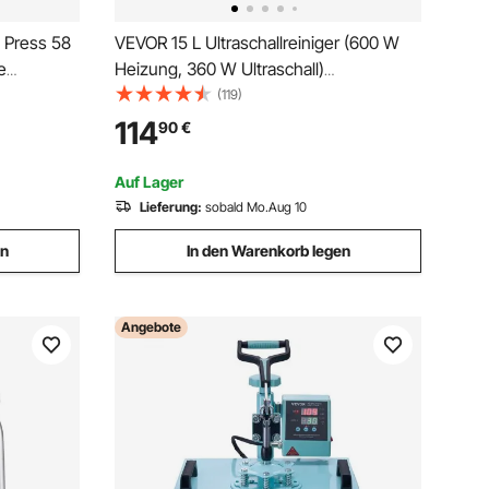
 Press 58
VEVOR 15 L Ultraschallreiniger (600 W
e
Heizung, 360 W Ultraschall)
Professioneller digitaler Labor-
(119)
all +
Ultraschall-Teilereiniger mit
114
90
€
t
Heizungstimer für die Reinigung von
 im
Glaszahninstrumenten
Auf Lager
Lieferung:
sobald Mo.Aug 10
en
In den Warenkorb legen
Angebote