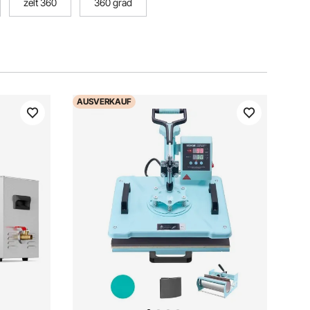
zelt 360
360 grad
AUSVERKAUF