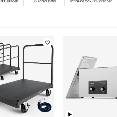
 360 graden
360 grad stativ
schraubstock 360 drehbar