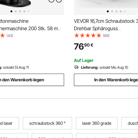
ttonmaschine
VEVOR 16,7cm Schraubstock 
ermaschine 200 Stk. 58 mm
Drehbar Sphäroguss
. 25 mm, Badge Punch Press
Werkbankschraubstock 7,2x7
(43)
(89)
Panda Zauberbuch &
Amboss Schraubstock 16,5-2
76
90
€
schlüssel, Badge Press
Backenöffnung Parallelschra
 Aluminiumlegierung Button
Zwei-Wege-Backen zum Schä
Auf Lager
Schleifen Schneiden
g:
sobald Di.Aug 11
Lieferung:
sobald Mo.Aug 10
n den Warenkorb legen
In den Warenkorb leg
d laser
schraubstock 360 °
laser 360 grade
dusch