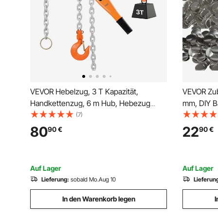
VEVOR Hebelzug, 3 T Kapazität,
VEVOR Zub
Handkettenzug, 6 m Hub, Hebezug
mm, DIY B
G80-Legierungsstahlkette mit
Ersatzteile
(7)
mechanischer
250 + 250
80
22
90
€
90
€
Doppelsperrklinkenbremse, 360°
drehbare Haken, Ratschenzug für
Lagerhaus, Bau, Garage
Auf Lager
Auf Lager
Lieferung:
sobald Mo.Aug 10
Lieferun
In den Warenkorb legen
I