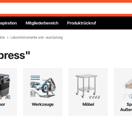
nspiration
Mitgliederbereich
Produktrückruf
kte
Laborinstrumente und -ausrüstung
press
"
oor
Werkzeuge
Möbel
Sp
Außen