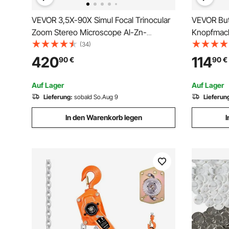
VEVOR 3,5X-90X Simul Focal Trinocular
VEVOR Bu
Zoom Stereo Microscope Al-Zn-
Knopfmach
Legierung 360 Grad Drehbar
& 300 Stk
(34)
Trinokulares Stereomikroskop Dual
inkl. Mr. 
420
114
90
€
90
€
Armstativ Labor Video Mikroskop zwei
Sechskant
höhenverstellbar Ständer Zubehör
Abzeichen
Auf Lager
Auf Lager
Maker
Lieferung:
sobald So.Aug 9
Lieferun
In den Warenkorb legen
I