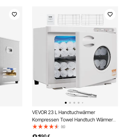
VEVOR 23 L Handtuchwärmer
Kompressen Towel Handtuch Wärmer
r &
50–60 Handtücher, Handtuch Hot
(6)
Cabinet Handtuch Hot Cabinet mit UV-
90
€