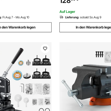
128
t 20 Stunden mit Stativ &
Ultraschallreiniger mit Korb fü
Elektrik
Schmuckhalter Industrieteile
Auf Lager
Silber
g:
Fr.Aug 7 - Mo.Aug 10
Lieferung:
sobald So.Aug 9
n den Warenkorb legen
In den Warenkorb leg