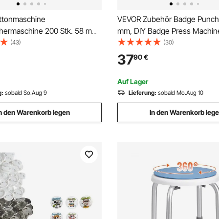
ttonmaschine
VEVOR Zubehör Badge Punch
ermaschine 200 Stk. 58 mm
mm, DIY Badge Press Machin
. 32 mm, Badge Punch Press
Ersatzteile 500 Stk
(43)
(30)
Panda Zauberbuch &
Abzeichenpressmaschine, Met
37
90
€
schlüssel, Badge Press
Kunststoff / 250 + 250 Stk. mi
 Aluminiumlegierung Button
Metalldeckel (Maschine nicht
Auf Lager
Lieferumfang enthalten)
g:
sobald So.Aug 9
Lieferung:
sobald Mo.Aug 10
n den Warenkorb legen
In den Warenkorb leg