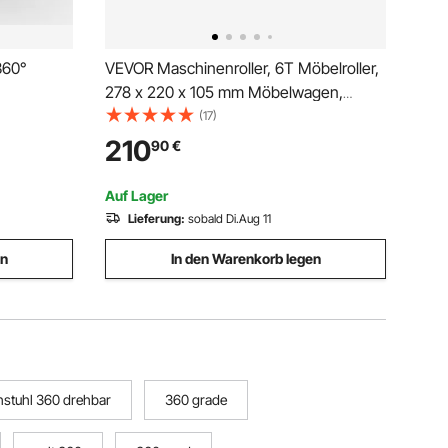
360°
VEVOR Maschinenroller, 6T Möbelroller,
278 x 220 x 105 mm Möbelwagen,
,7cm
Maschinenroller mit 360° Drehkappe
(17)
3,5
und PU-Richtungsrollen, Möbelwagen,
210
90
€
ubstock
Hochleistungs-Industrie-
rfen
Bewegungsausrüstung, Gelb
Auf Lager
Lieferung:
sobald Di.Aug 11
en
In den Warenkorb legen
stuhl 360 drehbar
360 grade