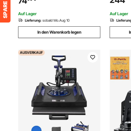
244
74
Arbeitszei
Maker für Personalisiertes Abzeichen
Herrscher 
inkl. Zauberbuch
Auf Lager
Auf Lager
Lieferung:
sobald Mo.Aug 10
Lieferun
In den Warenkorb legen
I
AUSVERKAUF