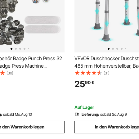
ehör Badge Punch Press 32
VEVOR Duschhocker Duschst
adge Press Machine
485 mm Höhenverstellbar, B
 500 Stk, Metall + Kunststoff /
Badsitz 136,1 kg Tragfähigkeit,
(30)
(31)
 Stk. Abzeichen
Duschhocker Duschhilfe Ba
25
90
€
Aluminiumlegierung-Rahmen,
Badhocker Blau
Auf Lager
g:
sobald Mo.Aug 10
Lieferung:
sobald So.Aug 9
n den Warenkorb legen
In den Warenkorb leg