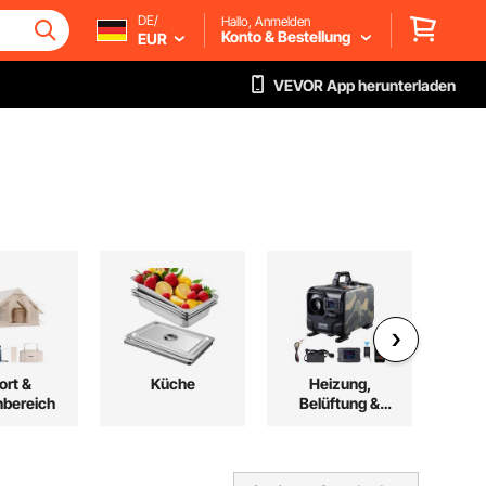
DE/
Hallo, Anmelden
Konto & Bestellung
EUR
VEVOR App herunterladen
ort &
Küche
Heizung,
Baum
bereich
Belüftung &
Kühlung