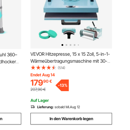
VEVOR Hitzepresse, 15 x 15 Zoll, 5-in-1-
uhl 360–
Wärmeübertragungsmaschine mit 30-
adhocker
oz-Tumbler-Presse, 360°
(514)
 Stabiler
wegschwenkbares T-Shirt-Pressen,
Endet Aug 14
dewannen
179
90
€
digitale präzise Steuerung, für T-
 Duschsitz
-
13
%
Shirts/Tassen/Hüte/Teller, grün
207,90
€
Auf Lager
Lieferung:
sobald Mi.Aug 12
en
In den Warenkorb legen