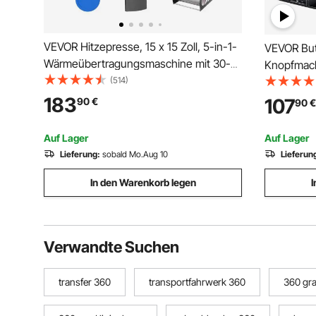
VEVOR Hitzepresse, 15 x 15 Zoll, 5-in-1-
VEVOR Bu
Wärmeübertragungsmaschine mit 30-
Knopfmach
oz-Tumbler-Presse, 360°
(514)
& 300 Stk
wegschwenkbares digitales T-Shirt-
inkl. Mr. 
183
107
90
€
90
€
Pressen, Teflonbeschichtung, für T-
Sechskant
Shirts/Tassen/Hüte/Teller,
Abzeichen
Auf Lager
Auf Lager
Schwarz+Blau
Maker
Lieferung:
sobald Mo.Aug 10
Lieferun
In den Warenkorb legen
I
Verwandte Suchen
transfer 360
transportfahrwerk 360
360 gra