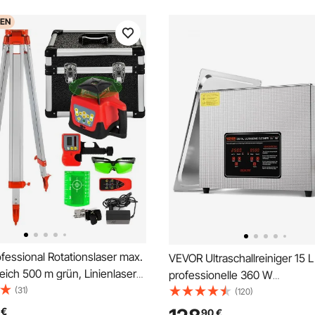
EN
essional Rotationslaser max.
VEVOR Ultraschallreiniger 15 L
eich 500 m grün, Linienlaser
professionelle 360 W
Laser höhenmesser Wasser-
(31)
Reinigungsmaschine mit Time
(120)
dicht Außenbereich
Heizung, digitaler 40 kHz
€
90
€