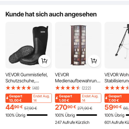
Typische Fragen zu Produkten:
Ist das Produkt langlebig? ...
Kunde hat sich auch angesehen
Stellen Sie die erste Frage
VEVOR Gummistiefel,
VEVOR
VEVOR Woh
Die Pokermatte ist flexibel und robust, lässt sich leicht zusammenrollen und in
Schutzschuhe,
Medienaufbewahrung
Stabilisieru
einer Tragetasche verstauen. Ob über der Schulter, im Auto oder im Schrank -
mit ihr kann man überall und jederzeit Poker spielen!
Arbeitsschuhe,
sschrank, drehbarer
Stk. 880–1
(48)
(222)
rutschfeste Stiefel,
Medienturm, bietet
Höhenverste
Gespart
Endet Aug.
Gespart
Endet Aug.
Gespart
isolierte
Platz für bis zu 1040
t Tragfähigk
13,00
€
14
1,00
€
14
7,00
€
Schlammstiefel,
CDs, schützt und
Wohnwage
44
270
59
90
€
90
€
90
€
57
,90
€
271
,90
€
66
Arbeitsstiefel, ideal
organisiert Musik-,
Halterungen
100% Übrig
100% Übrig
100% Übrig
zum Wandern, Angeln,
Film-, Videospiel- oder
Klappbarer
247 Aufrufe Kürzlich
601 Aufrufe Kü
oder für die
Erinnerungssammlung
Stativstabili