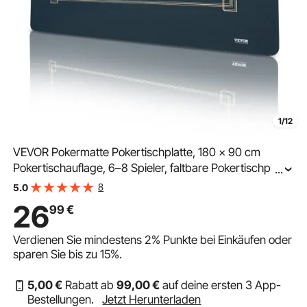
1/12
VEVOR Pokermatte Pokertischplatte, 180 x 90 cm
Pokertischauflage, 6–8 Spieler, faltbare Pokertischplatte
...
mit Tragetasche, tragbarer Pokertisch Pokerteppich für
8
5.0
Pokerspiele, Pokerraum, rechteckig, grün
26
99
€
Verdienen Sie mindestens
2%
Punkte bei Einkäufen oder
sparen Sie bis zu
15%
.
5
,00
€
Rabatt ab
99
,00
€
auf deine ersten 3 App-
Bestellungen.
Jetzt Herunterladen