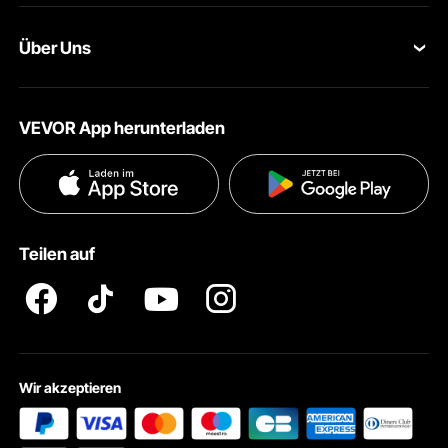
Mitgliederprogramm
Ihre Bestellungen
Über Uns
Pro-Mitgliederprogramm
Ihr Konto
Über VEVOR
Partnerschaftsprogramm
Hilfe & FAQs
VEVOR App herunterladen
Nutzungsbedingungen
Influencer Programm
Versandkosten & Richtlinien
Datenschutzerklärung
Die Gummiunterlage mit Fischgrätmuster auf der Rückseite erhöht die Reibung
Zahlungsmethoden
mit der Tischplatte und verhindert, dass sie bei intensivem Spiel wie Filz
verrutscht. Sorgfältig vernähte Kanten sorgen für Langlebigkeit und verhindern
Pro Mitgliedsprogramm AGB
ein Ausfransen.
VEVOR Produkt-Rückruferklärungen
Teilen auf
Impressum
Wir akzeptieren