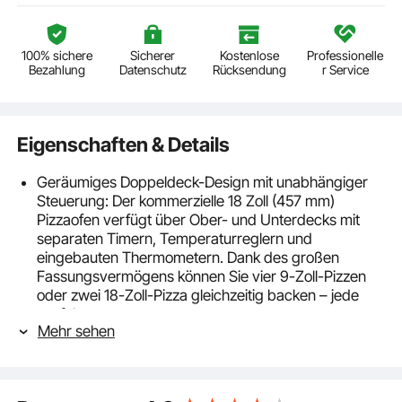
100% sichere
Sicherer
Kostenlose
Professionelle
Bezahlung
Datenschutz
Rücksendung
r Service
Eigenschaften & Details
Geräumiges Doppeldeck-Design mit unabhängiger
Steuerung: Der kommerzielle 18 Zoll (457 mm)
Pizzaofen verfügt über Ober- und Unterdecks mit
separaten Timern, Temperaturreglern und
eingebauten Thermometern. Dank des großen
Fassungsvermögens können Sie vier 9-Zoll-Pizzen
oder zwei 18-Zoll-Pizza gleichzeitig backen – jede
perfekt gegart
Mehr sehen
Genießen Sie jedes Mal knusprige Pizzas: Mit einer
Leistung von 2.500 W pro Deck (insgesamt 5.000 W)
heizt sich dieser Pizzaofen für den gewerblichen
Einsatz schnell auf und liefert intensive, gleichmäßige