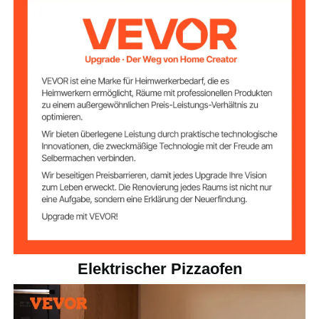
de
Knopf
Temperaturbereic
77–842 °F / 25–450 °C
h
98,67 lbs / 44,8 kg
Nettogewicht
Elektrischer Pizzaofen