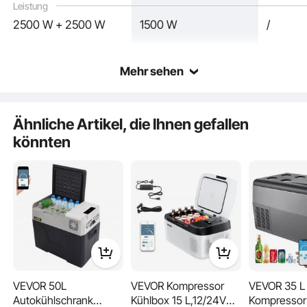
Leistung
2500 W + 2500 W
1500 W
/
Mehr sehen
Ähnliche Artikel, die Ihnen gefallen
Der Pizzamaker ist aus lebensmittelechtem Material gefertigt und garantiert
nicht nur Langlebigkeit, sondern auch eine gesunde Backumgebung. Das leicht
könnten
zu reinigende Innenmaterial ermöglicht zudem eine mühelose Reinigung und
garantiert Spaß beim Kochen.
VEVOR 50L
VEVOR Kompressor
VEVOR 35 L
Autokühlschrank
Kühlbox 15 L,12/24V
Kompressor