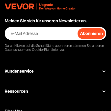
Pizzamaschine
multifunktional
Melden Sie sich für unseren Newsletter an.
E-Mail Adresse
Abonnieren
Durch Klicken auf die Schaltfläche
abonnieren
stimmen Sie unseren
Datenschutz- und Cookie-Richtlinien
zu.
Kundenservice
Kontaktieren Sie uns
Ressourcen
Rückgaben & Ersatz
Mitgliederprogramm
Ihre Bestellungen