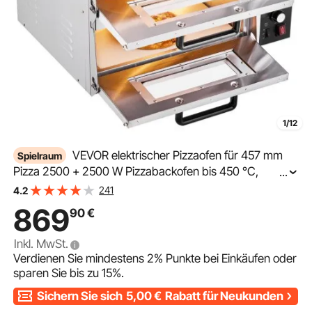
1/12
VEVOR elektrischer Pizzaofen für 457 mm
Spielraum
Pizza 2500 + 2500 W Pizzabackofen bis 450 °C,
...
Pizzamaker mit Zeit- und Temperaturregelung &
241
4.2
Doppelkammer, Pizzabackmaschine Pizzamaschine
869
90
€
multifunktional
Inkl. MwSt.
Verdienen Sie mindestens
2%
Punkte bei Einkäufen oder
sparen Sie bis zu
15%
.
Sichern Sie sich
5,00
€
Rabatt für Neukunden