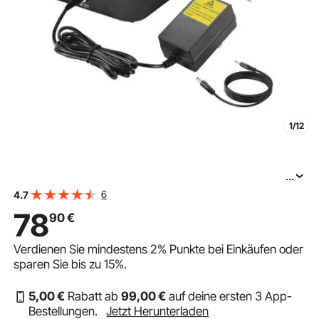
1/12
...
VEVOR Luftassistent für Lasergravierer, einstellbarer
6
4.7
Luftstrom von 50 L/min, Air Assist-Pumpenset, beseitigt
78
90
€
Rauch & Staub, reduziert Oberflächentemperatur,
Verdienen Sie mindestens
2%
Punkte bei Einkäufen oder
sparen Sie bis zu
15%
.
5
,00
€
Rabatt ab
99
,00
€
auf deine ersten 3 App-
Bestellungen.
Jetzt Herunterladen