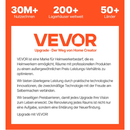
Spannungsfreque
AC100-240V 50/60Hz
nz
36 W
Eingangsleistung
Max.
≤ 50 L/min
Durchflussrate
Aluminiumlegierung
Hauptmaterial
4,14 lbs / 1,88 kg
Nettogewicht
8,66 x 5,35 x 4,13 Zoll / 220
Artikelabmessung
en
x 136 × 105 mm