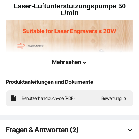
Laser-Luftunterstützungspumpe 50
L/min
Mehr sehen
Produktanleitungen und Dokumente
Benutzerhandbuch-de (PDF)
Bewertung
Diese Luftunterstützungspumpe bläst Rauch und Schmutz mühelos weg. Der
einstellbare Luftstrom von 50 L/min senkt die Oberflächentemperatur und sorgt
für eine saubere Schnittkante. Kompatibel mit Lasergravierern ≥ 20 W von
VEVOR und anderen Marken.
Fragen & Antworten (2)