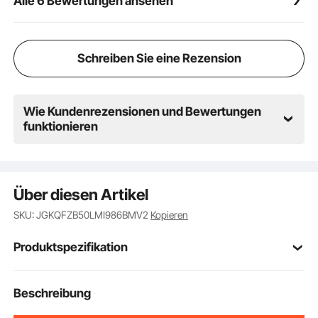
Alle 6 Bewertungen ansehen
Sie Ihren Luftstrom mühelos mit einem
Luftmengenregler anpassen. Wählen Sie zwischen 10
und 50 l/min für höchste Präzision bei jeder
Gravuraufgabe.
Schreiben Sie eine Rezension
Wie Kundenrezensionen und Bewertungen
funktionieren
Über diesen Artikel
SKU: JGKQFZB50LMI986BMV2
Kopieren
Produktspezifikation
Artikelmodellnum
Beschreibung
CF60
mer