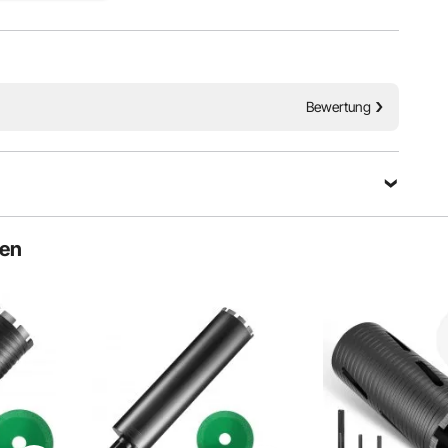
Warum VEVOR wählen?
 Installation
ng
gbares Gehäuse
Premium-Qualität
Niedrigpreis
Pünktlich & Sicherer
Leichter Umtausch &
Bewertung
Rückgabe
24/7 schnelle Antwort
Eine Frage stellen
ten
Sortieren nach：
Ausgewählte Fragen
das M14 Gewinde 6kant dazu.Danke im Vorraus.mfg
 Website derzeit keine Adapter separat verkauft. Wir werden Ihre
s weiterleiten, um die Vielfalt unserer Verkäufe zu erhöhen. Wir
s Sie benötigen Zukunft. Ware.