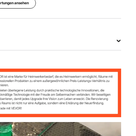
ertungen ansehen
2,2 / 2,7
Zoll)
Befestigungsgewinde
M14
Alle Spezifikationen anzeigen
 / 55 / 68 mm (0,8 / 1 / 1,7 / 2 / 2,2 / 2,7 Zoll)
l)