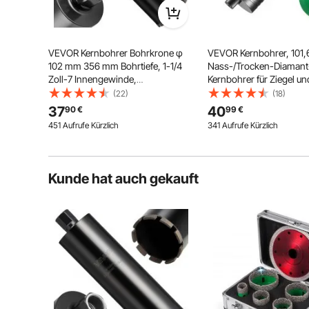
Von vevor
an Feb 06, 2024
Hilfreich (
29
)
Robuster Diamantstaub
VEVOR Kernbohrer Bohrkrone φ
VEVOR Kernbohrer, 101
102 mm 356 mm Bohrtiefe, 1-1/4
Nass-/Trocken-Diamant
Das Ende der Glaslochsäge ist mit
Zoll-7 Innengewinde,
Kernbohrer für Ziegel un
hochwertigem Diamantsand
beschichtet, der mit hoher
Hochpräzisions-
Betonkernbohrer mit
(22)
(18)
Geschwindigkeit scharfe,
Schweißtechnologie, Nass-
Führungsbohrer und Säg
37
40
90
€
99
€
hochpräzise und glatte Schnitte
Diamantkernbohrer
241,3 mm Bohrtiefe, 5/8 
macht.
451 Aufrufe Kürzlich
341 Aufrufe Kürzlich
Kernlochbohrer für Stahlbeton
Innengewinde, Lasersc
Ziegel Mauerwerk
Kunde hat auch gekauft