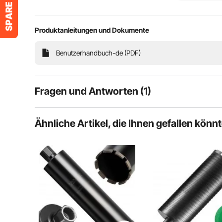
Erleichterte
Hochleistu
Feines tra
Produktanleitungen und Dokumente
Benutzerhandbuch-de (PDF)
Fragen und Antworten (1)
1
Fragen
Ähnliche Artikel, die Ihnen gefallen könn
F:
Gibt es für das Diamantbohrerset auch einAdapter für 
Diese Frage beantworten
A:
Hallo, wir bedauern, Ihnen mitteilen zu müssen, dass unsere
Bedürfnisse jedoch an die Einkaufsabteilung des Unternehmen
hoffen, dass Sie auf unserer Website das kaufen können, wa