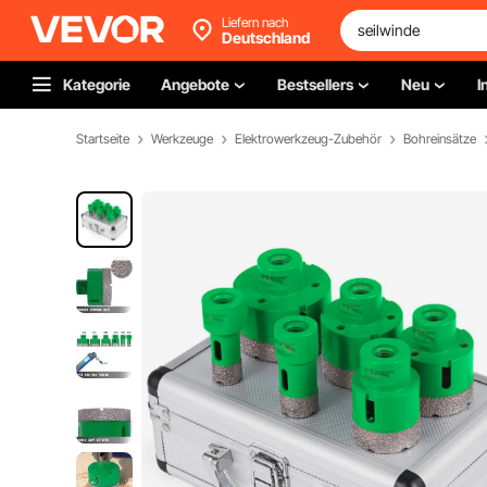
Liefern nach
Deutschland
Kategorie
Angebote
Bestsellers
Neu
I
Startseite
Werkzeuge
Elektrowerkzeug-Zubehör
Bohreinsätze