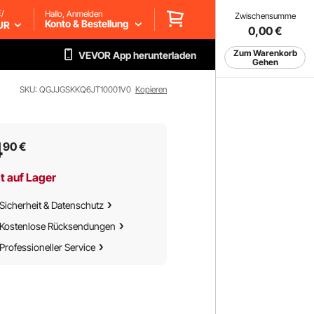
/
Hallo, Anmelden
Zwischensumme
Konto & Bestellung
UR
0,00
€
Zum Warenkorb
VEVOR App herunterladen
Gehen
SKU: QGJJGSKKQ6JT10001V0
Kopieren
4
90
€
t auf Lager
Sicherheit & Datenschutz
Kostenlose Rücksendungen
Professioneller Service