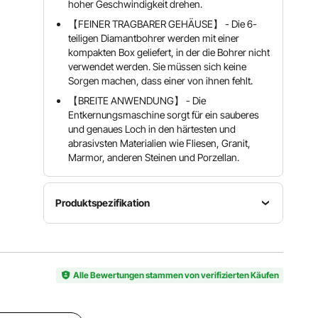
hoher Geschwindigkeit drehen.
【FEINER TRAGBARER GEHÄUSE】 - Die 6-
teiligen Diamantbohrer werden mit einer
kompakten Box geliefert, in der die Bohrer nicht
verwendet werden. Sie müssen sich keine
Sorgen machen, dass einer von ihnen fehlt.
【BREITE ANWENDUNG】 - Die
Entkernungsmaschine sorgt für ein sauberes
und genaues Loch in den härtesten und
abrasivsten Materialien wie Fliesen, Granit,
Marmor, anderen Steinen und Porzellan.
Produktspezifikation
Durchmesser
der Bohrer
20 / 25 /
Gesamtlänge
42 / 50 /
Alle Bewertungen stammen von verifizierten Käufen
Schmirgel
jedes
55 / 68
Höhe
Bohrmeißels
mm (0,8 /
15 mm
60 mm
1 / 1,7 / 2 /
(2,3 Zoll)