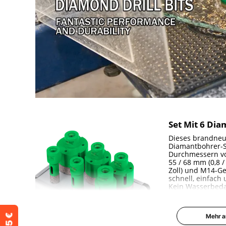
Set Mit 6 Di
Dieses brandneu
Diamantbohrer-S
Durchmessern von
55 / 68 mm (0,8 / 1
Zoll) und M14-G
schnell, einfach
Kein Wasserbedar
Arbeitsplatz sau
Mehr a
Robuste un
Materialien