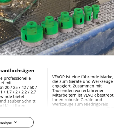
amantlochsägen
VEVOR ist eine führende Marke,
e professionelle
die zum Geräte und Werkzeuge
et mit
engagiert. Zusammen mit
 20 / 25 / 42 / 50 /
Tausenden von erfahrenen
 / 1,7 / 2 / 2,2 / 2,7
Mitarbeitern ist VEVOR bestrebt,
ewinde bietet
Ihnen robuste Geräte und
 und sauber Schnitt.
Werkzeuge zum Niedrigpreis
f lässt Ihren
anzubieten. Heute werden VEVOR
ber.
mit 10 Millionen Mitgliedern in
mehr als 200 Ländern und
Regionen dienen.
nzeigen
d langlebige