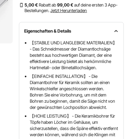
5
,00
€
Rabatt ab
99
,00
€
auf deine ersten 3 App-
Bestellungen.
Jetzt Herunterladen
Eigenschaften & Details
【STABILE UND LANGLEBIGE MATERIALIEN】
- Das Schneidmesser der Diamantlochsäge
besteht aus hochwertigen Diamant, der eine
effektivere Leistung bietet als herkömmliche
Hartmetall- oder Bimetalllochsägen.
【EINFACHE INSTALLATION】 - Die
Diamantbohrer für Keramik sollten an einen
Winkelschleifer angeschlossen werden.
Bohren Sie eine Vorbohrung, um mit dem
Bohren zu beginnen, damit die Säge nicht von
der gewünschten Lochposition abweicht.
【HOHE LEISTUNG】 - Die Keramikbohrer für
Töpfe haben Löcher im Gehäuse, um
sicherzustellen, dass die Späne effektiv entfernt
werden können, während sich die Klingen mit