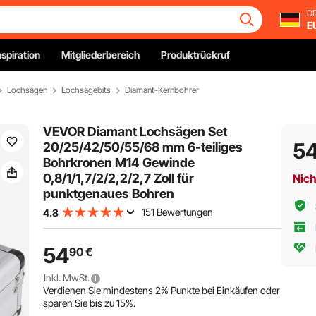
DE
E
nspiration
Mitgliederbereich
Produktrückruf
Lochsägen
Lochsägebits
Diamant-Kernbohrer
VEVOR Diamant Lochsägen Set
5
20/25/42/50/55/68 mm 6-teiliges
Bohrkronen M14 Gewinde
0,8/1/1,7/2/2,2/2,7 Zoll für
Nich
punktgenaues Bohren
151 Bewertungen
4.8
54
90
€
Inkl. MwSt.
Verdienen Sie mindestens
2%
Punkte bei Einkäufen oder
sparen Sie bis zu
15%
.