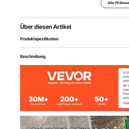
Alle 151 Bew
Über diesen Artikel
Produktspezifikation
Durchmesser der Bohrer
20 / 25 / 42 / 50
Beschreibung
Schmirgel Höhe
15 mm
Gesamtlänge jedes Bohrmeißels
60 mm (2,3 Zol
Befestigungsgewinde
M14