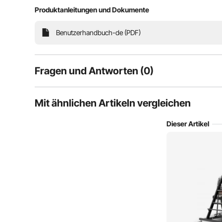
Produktanleitungen und Dokumente
Benutzerhandbuch-de (PDF)
Fragen und Antworten (0)
Typische Fragen, die zu Produkten gestellt werden:
Mit ähnlichen Artikeln vergleichen
Ist das Produkt haltbar? ...
Dieser Artikel
Stellen Sie die erste Frage
Mehrere Höhen- und Winkeleinstellungen sind für ve
geeignet und minimieren die Belastung un