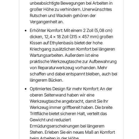
unbeabsichtigte Bewegungen bei Arbeiten in
großer Höhe zu verhindern. Unerwünschtes
Rutschen und Wackeln gehören der
Vergangenheit an.
Erhöhter Komfort: Mit einem 2 Zoll (5,08 cm)
dicken, 12,4 x 18 Zoll (315 x 457 mm) großen
Kissen auf Ethylenbasis bietet der hohe
Kriechgang zusätzlichen Komfort bei längeren
Wartungsarbeiten. Außerdem ist eine
praktische Werkzeugtasche zur Aufbewahrung
von Reparaturwerkzeug vorhanden. Mehr
schaffen und dabei entspannt bleiben, auch bei
längerem Bücken.
Optimiertes Design für mehr Komfort: An der
oberen Seitenwand haben wir eine
Werkzeugtasche angebracht, damit Sie Ihr
Werkzeug immer griffbereit haben. Die breite
Trittfläche bietet sicheren Halt, verteilt das
Gewicht und reduziert
Ermüdungserscheinungen bei längerem
Stehen. Erleben Sie ein neues Maß an Komfort
beim Arbeiten in der Höhe.