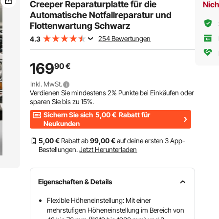
Glänzend Schwarz
Creeper Reparaturplatte für die
Nich
Automatische Notfallreparatur und
Flottenwartung Schwarz
254 Bewertungen
4.3
169
90
€
Inkl. MwSt.
Verdienen Sie mindestens
2%
Punkte bei Einkäufen oder
sparen Sie bis zu
15%
.
Sichern Sie sich
5,00
€
Rabatt für
Neukunden
5
,00
€
Rabatt ab
99
,00
€
auf deine ersten 3 App-
Bestellungen.
Jetzt Herunterladen
Eigenschaften & Details
Flexible Höheneinstellung: Mit einer
mehrstufigen Höheneinstellung im Bereich von