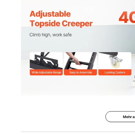
Kissengröße
12,4 x 18 Zoll 
Produktgröße
53,9 x 30,9 x 
Nettogewicht
66 lbs / 30 kg
Der Topside Creeper vereint Komfort und Sicherheit 
unnötiger Anstrengung und Ermüdung und begrüßen S
Mehr a