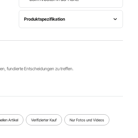
Produktspezifikation
Höhenbereich
Kapazität
Artikelmodellnummer
48–76 Zoll
400 lbs /
HB
/ 1219–
181,44 kg
1930 mm
Raddurchmesser
ren, fundierte Entscheidungen zu treffen.
Winkeleinstellung
Material
4 Zoll /
3
Q235A
10,16 cm
Alle Spezifikationen anzeigen
llen Artikel
Verifizierter Kauf
Nur Fotos und Videos