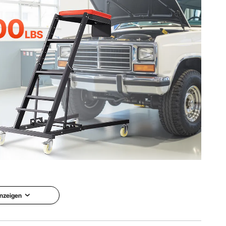
/ 315 x 457 mm
76 Zoll / 1370 x 785 x 1930 mm
in einem einzigen Werkzeug. Verabschieden Sie sich von
ie eine effizientere und angenehmere Wartungsroutine.
nzeigen