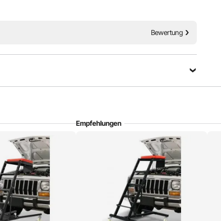
Bewertung
Empfehlungen
rschiedene Fahrzeuge wie Jeeps, Lastwagen und Pickups
d Ermüdung des Körpers während der Wartung.