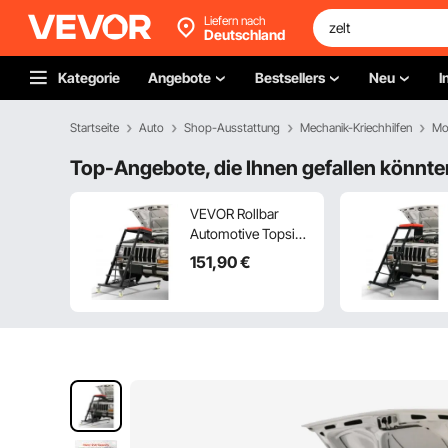
Liefern nach
Deutschland
Kategorie
Angebote
Bestsellers
Neu
I
Startseite
Auto
Shop-Ausstattung
Mechanik-Kriechhilfen
Mo
Top-Angebote, die Ihnen gefallen könnte
VEVOR Rollbar
Automotive Topside
Creeper, Engine
151
,90
€
Creeper 1080–1645
mm Einstellbar,
181,44 kg Kapazität
High Top Creeper, 4
Lenkrollen,
Gepolstertes Deck,
Creeper für die
Garage zu Hause