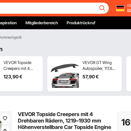
DE
E
nspiration
Mitgliederbereich
Produktrückruf
torkriechgerät
n
VEVOR Topside
VEVOR GT Wing
Creepers mit 4
Autospoiler, 117,6
Drehbaren Rädern,
cm
123
,90
€
57
,90
€
1160–1685 mm
Universalspoiler,
Höhenverstellbare
Kompatibel mit den
Car Topside Engine
meisten Limousinen
Creeper
und Coupés,
Reparaturplatte für
Hochfestes ABS-
die Automatische
Material, Auto
VEVOR Topside Creepers mit 4
Notfallreparatur und
Heckspoilerflügel,
1
Drehbaren Rädern, 1219–1930 mm
Flottenwartung
Racing Spoiler
Höhenverstellbare Car Topside Engine
Schwarz
BGW/JDM Drift