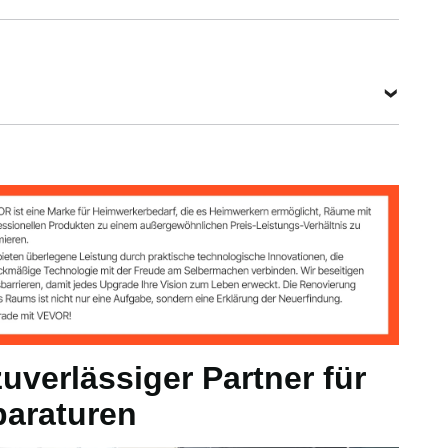
4 kg
1219–1930 mm
m
zuverlässiger Partner für
paraturen