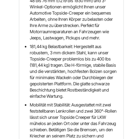
48 bis 76 mm ((1219 bis 1930 mm) und 3-
Winkel-Optionen ermöglicht Ihnen unser
Automotive Topside-Creeper ein bequemes
Arbeiten, ohne Ihren Körper zu belasten oder
Ihre Arme zu überstrecken. Perfekt für
Motorraumreparaturen an Fahrzeugen wie
Jeeps, Lastwagen, Pickups und mehr.
181,44 kg Belastbarkeit: Hergestellt aus
robustem, 3 mm dickem Stahl, kann unser
Topside-Creeper problemlos bis zu 400 lbs
(181,44 kg) tragen. Die H-förmige, stabile Basis
und die verstärkten, hochfesten Bolzen sorgen
für minimales Wackeln oder Durchbiegen der
gepolsterten Plattform. Die glatte schwarze
Beschichtung bietet Rostbeständigkeit und
einfache Wartung.
Mobilität mit Stabilität: Ausgestattet mit zwei
feststellbaren Lenkrollen und zwei 360°-Rollen
lässt sich unser Topside Creeper für LKW
mühelos an jeden Ort oder unter das Fahrzeug
schieben. Betätigen Sie die Bremsen, um den
Kriecher an seinem Platz zu sichern und