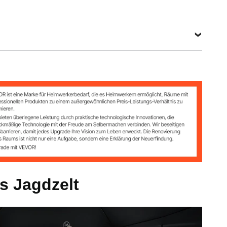
W
s 150D-Tarngewebe
 lbs
1700 mm / 55,51 x 55,91 x 66,69 Zoll
s Jagdzelt