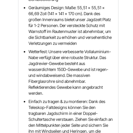
Geräumiges Design: Maße: 55,51 x 55,51 x
66,69 Zoll (141 x 141 x 170 cm). Dank des
großen Innenraums bietet unser Jagdzelt Platz
für 1-2 Personen. Der versteckte Schutz mit
Warnstoff im Rautenmuster ist abnehmbar, um
die Sichtbarkeit zu erhöhen und versehentliche
Verletzungen zu vermeiden
Wetterfest: Unsere verbesserte Vollaluminium-
Nabe verfügt über eine robuste Struktur. Das
Jagdrevier-Gewebe besteht aus
wasserdichtem 150D-Gewebe und ist regen-
und windabweisend. Die massiven
Fiberglasrohre sind abnehmbar.
Reflektierendes Gewebe kann angebracht
werden.
Einfach zu tragen & zu montieren: Dank des
Teleskop-Faltdesigns können Sie den
tragbaren Jagdschirm in einer Doppel-
Schultertasche verstauen. Ziehen Sie einfach an
den Mittelpunkten jeder Seite und sichern Sie
ihn mit Windseilen und Heringen, um die