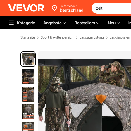
Liefern nach
Deutschland
Kategorie
Angebote
Bestsellers
Neu
I
Startseite
Sport & Außenbereich
Jagdausrüstung
Jagdjalousien