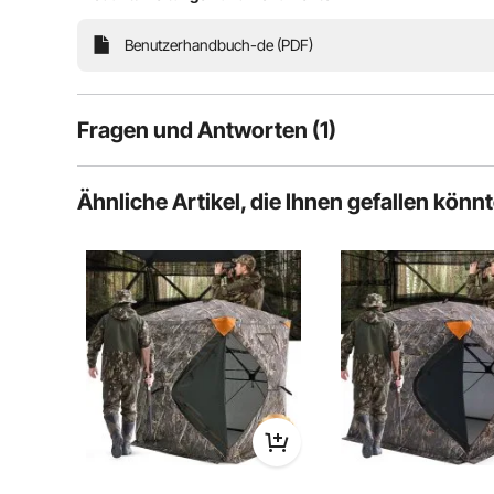
Still
Beob
Benutzerhandbuch-de (PDF)
Fragen und Antworten (1)
1
Fragen
Ähnliche Artikel, die Ihnen gefallen könn
F:
Was ist der Untershcied zwischen Perspektivischer Stil
Diese Frage beantworten
A:
Das quadratische Fenster besteht aus gewöhnlichem Netz u
Festigkeitsgraden.
Von vevor
an Dez 18, 2024
Hilfreich (
0
)
Hochwertiges Material
Mensc