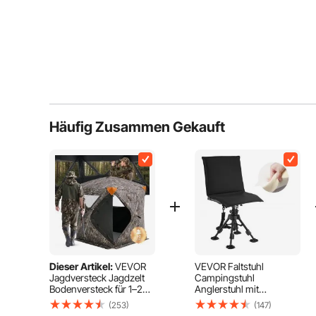
Häufig Zusammen Gekauft
Dieser Artikel:
VEVOR
VEVOR Faltstuhl
Jagdversteck Jagdzelt
Campingstuhl
Bodenversteck für 1–2
Anglerstuhl mit
Personen Pop-Up-
Stahlrahmen & Sitzbezug
(253)
(147)
Hirschversteck mit
& Drehfüßen,