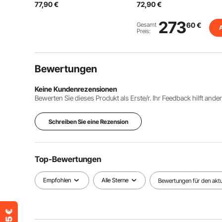
77,90
€
72,90
€
Tragetasche, tragbares &
höhenverstellbarer
belastbares Jagdzelt mit
Klappstuhl Gartenstuhl
3 horizontalen Fenstern
(158 kg belastbar) 360°
273
Gesamt
60
€
A
für die Hirschjagd
geräuschlos drehbar, für
Preis:
Picknick Outdoor
Bewertungen
Keine Kundenrezensionen
Bewerten Sie dieses Produkt als Erste/r. Ihr Feedback hilft ande
Schreiben Sie eine Rezension
Top-Bewertungen
Empfohlen
Alle Sterne
Bewertungen für den aktue