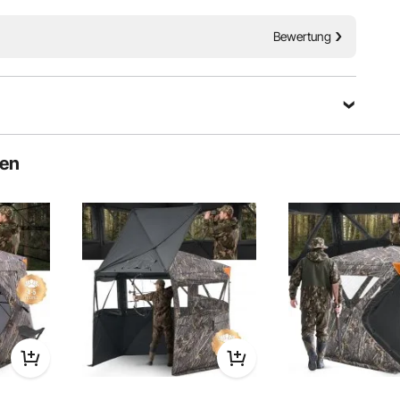
achtung
Verschleierung
Bewertung
Eine Frage stellen
ten
Sortieren nach：
Ausgewählte Fragen
 und Fenster/Masche?
nd das durchsichtige Fenster aus PVC-Netz mit unterschiedlichen
hzentriert
Einfache Lagerung