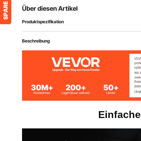
Über diesen Artikel
Produktspezifikation
Artikelmodellnummer
ZH555567-S
Beschreibung
Hauptmaterial
Wasserdichte
Produktgewicht
5,58 kg / 12,29
Produktabmessungen
1410 x 1410 x 
Einfache