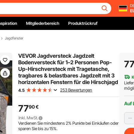
DE
E
nspiration
Mitgliederbereich
Produktrückruf
Jagdfenster
VEVOR Jagdversteck Jagdzelt
7
Bodenversteck für 1–2 Personen Pop-
Up-Hirschversteck mit Tragetasche,
tragbares & belastbares Jagdzelt mit 3
K
horizontalen Fenstern für die Hirschjagd
Liefe
mögli
253 Bewertungen
4.5
Auf 
77
90
€
Inkl. MwSt.
Verdienen Sie mindestens
2%
Punkte bei Einkäufen oder
sparen Sie bis zu
15%
.