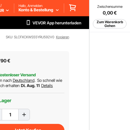
/
Hallo, Anmelden
Zwischensumme
Konto & Bestellung
UR
0,00
€
Zum Warenkorb
VEVOR App herunterladen
Gehen
SKU: SLCFXCKWS55YRU592V0
Kopieren
7
90
€
ostenloser Versand
rn nach
Deutschland
.
So schnell wie
ch erhalten
Di. Aug. 11
Details
Lager