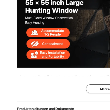
Unsere Jagdblenden verfügen über ein 
Betrachtungswinkeln, das eine ungehinder
Mehr a
beobachten und präzis
Produktanleitungen und Dokumente