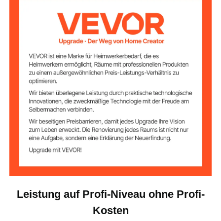
l
Gehärtetes Glas
Fenstermaterial
PVC
Klappenmaterial
Artikelgewicht
25,8 lbs / 11,7 kg
(einschließlich
Zubehör)
Leistung auf Profi-Niveau ohne Profi-
Kosten