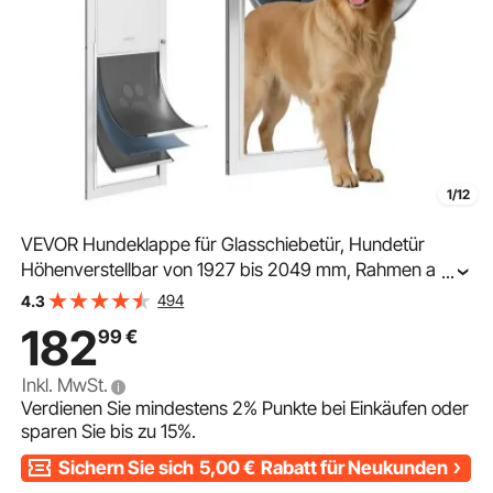
1/12
VEVOR Hundeklappe für Glasschiebetür, Hundetür
Höhenverstellbar von 1927 bis 2049 mm, Rahmen aus
...
Aluminiumlegierung mit 3-Lagiger Klappe &
494
4.3
Drehscharnier, Haustierklappe für Extra Große Hunde,
182
99
€
XL
Inkl. MwSt.
Verdienen Sie mindestens
2%
Punkte bei Einkäufen oder
sparen Sie bis zu
15%
.
Sichern Sie sich
5,00
€
Rabatt für Neukunden