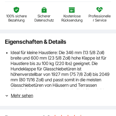
100% sichere
Sicherer
Kostenlose
Professionelle
Bezahlung
Datenschutz
Rücksendung
r Service
Eigenschaften & Details
Ideal für kleine Haustiere: Die 346 mm (13 5/8 Zoll)
breite und 600 mm (23 5/8 Zoll) hohe Klappe ist für
Haustiere bis zu 100 kg (220 lbs) geeignet. Die
Hundeklappe für Glasschiebetüren ist
höhenverstellbar von 1927 mm (75 7/8 Zoll) bis 2049
mm (80 11/16 Zoll) und passt somit in die meisten
Glasschiebetüren von Häusern und Terrassen
Für häufigen Gebrauch entwickelt: Sind Sie es leid,
Mehr sehen
dass Ihre Haustierklappe für Glasschiebetüren
schnell verschleißt? Diese Hundeklappe mit
hochwertigen Metallscharnieren sorgt für einen
reibungslosen und zuverlässigen täglichen Gebrauch