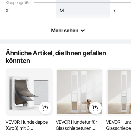
Klappengröße
XL
M
/
3-lagige Klappe
Mehr sehen
Ähnliche Artikel, die Ihnen gefallen
könnten
VEVOR Hundeklappe
VEVOR Hundetür für
VEVOR Hund
Austauschbare Klappe
(Groß) mit 3
Glasschiebetüren
Glasschiebe