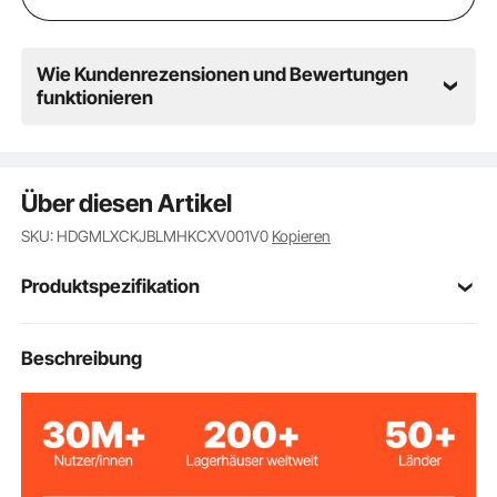
Wie Kundenrezensionen und Bewertungen
funktionieren
Über diesen Artikel
SKU: HDGMLXCKJBLMHKCXV001V0
Kopieren
Produktspezifikation
Artikelmodellnum
Beschreibung
CWM08-XL
mer
XL
Klappengröße
Türrahmenmateria
Aluminiumlegierung