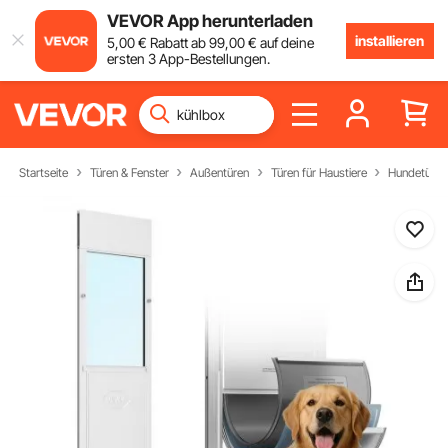
VEVOR App herunterladen
installieren
5
,00
€
Rabatt ab
99
,00
€
auf deine
ersten 3 App-Bestellungen.
Startseite
Türen & Fenster
Außentüren
Türen für Haustiere
Hundetüren