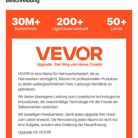
Beschreibung
11,8 x 7,1 x 1,8 Zoll / 300 x
Arbeitsbereich (X
x Y x Z)
180 x 45 mm
Aluminiumprofil & Bakelit
Werkstoffe
Eingangsspannun
DC 24 V 5 A
g
Edelstahl-Schrauben
Antriebseinheiten
10000 U/min
Spindeldrehzahl
12 V
Schrittmotor
0,25 N/m
Drehmoment