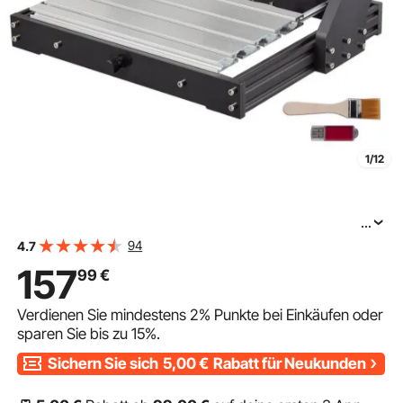
1/12
...
VEVOR CNC 3018 DIY Graviermaschine Pro
94
4.7
300x180x45mm Engraving Machine 3 Achse Mini
157
99
€
Verdienen Sie mindestens
2%
Punkte bei Einkäufen oder
sparen Sie bis zu
15%
.
Sichern Sie sich
5,00
€
Rabatt für Neukunden