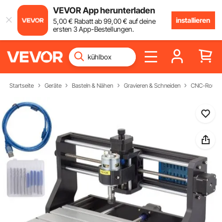
VEVOR App herunterladen
installieren
5
,00
€
Rabatt ab
99
,00
€
auf deine
ersten 3 App-Bestellungen.
Startseite
Geräte
Basteln & Nähen
Gravieren & Schneiden
CNC-Router