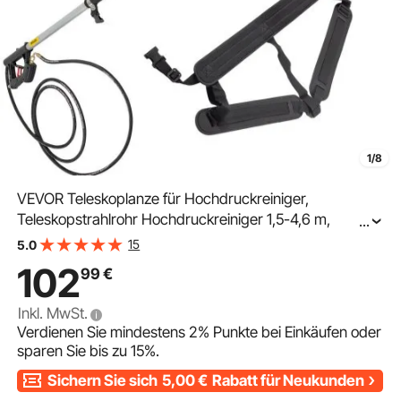
1/8
VEVOR Teleskoplanze für Hochdruckreiniger,
Teleskopstrahlrohr Hochdruckreiniger 1,5-4,6 m,
...
Waschbürste Teleskop 10 GPM, Ausziehbare geeignet
15
5.0
für viele Düsentypen 0 / 15 / 25 / 40° & Seifendüse
102
99
€
Inkl. MwSt.
Verdienen Sie mindestens
2%
Punkte bei Einkäufen oder
sparen Sie bis zu
15%
.
Sichern Sie sich
5,00
€
Rabatt für Neukunden