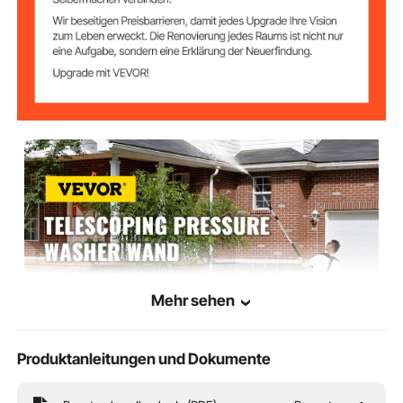
3/8 Zoll Schnellanschluss
Passend für
(Nicht im Lieferumfang
Einlass
enthalten)
Passend für
1/4 Zoll Schnellanschluss
Auslass
Mehr sehen
Produktanleitungen und Dokumente
VEVOR ist eine führende Marke, die zum Geräte und Werkzeuge engagiert.
Zusammen mit Tausenden von erfahrenen Mitarbeitern ist VEVOR bestrebt, Ihnen
robuste Geräte und Werkzeuge zum Niedrigpreis anzubieten. Heute werden VEVOR