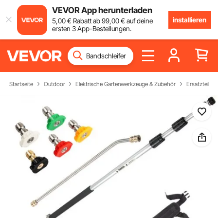
VEVOR App herunterladen
installieren
5
,00
€
Rabatt ab
99
,00
€
auf deine
ersten 3 App-Bestellungen.
Startseite
Outdoor
Elektrische Gartenwerkzeuge & Zubehör
Ersatzteile 