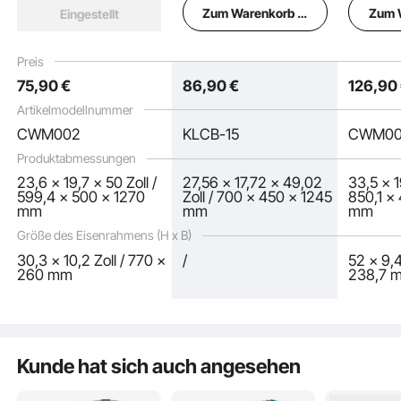
mit 2 Ablageflächen
stöckigen
mit 4 Ab
Zum Warenkorb hinzufügen
Zum 
Eingestellt
und 2 Körben,
Lagerregalen,
Katzento
Katzentoilette aus Holz
Katzenklo Schrank,
für den 
für den Innenbereich,
Katzenhaus, passend
großes 
Preis
Katzenhausschrank
für die meisten
Schrank,
75
,90
€
86
,90
€
126
,90
passend für die
Katzentoiletten, für
passend 
meisten
das Wohnzimmer
meisten
Artikelmodellnummer
Katzentoiletten, 59,9
Katzento
CWM002
KLCB-15
CWM0
cm L x 40,1 cm B x 127
cm L x 
cm H, Natur
183,9 c
Produktabmessungen
Dunkelb
23,6 x 19,7 x 50 Zoll /
27,56 x 17,72 x 49,02
33,5 x 1
599,4 x 500 x 1270
Zoll / 700 x 450 x 1245
850,1 x
mm
mm
mm
Größe des Eisenrahmens (H x B)
30,3 x 10,2 Zoll / 770 x
/
52 x 9,4
260 mm
238,7 
Mit hochdichter MDF-Platte und stabilem Metallregalrahmen sorgt das
versteckte Waschraummöbel mit Tür für Langlebigkeit und Stabilität. Seine
robuste Konstruktion ermöglicht es Ihnen, verschiedene Gegenstände sicher
darauf zu platzieren, mit einer maximalen Gewichtskapazität von 60 kg.
Kunde hat sich auch angesehen