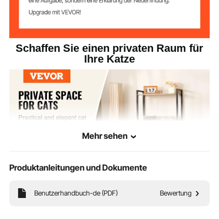
Größe des
30,3 x 10,2 Zoll / 770 x 260
Eisenrahmens (H
mm
x B)
Schaffen Sie einen privaten Raum für
Ihre Katze
7,9 x 9,4 Zoll / 200 x 238,7
Eingangsabmess
ungen
mm
11 x 11 x 5,9 Zoll / 279,4 x
Schubladenabme
ssungen
279,4 x 149,8 mm
Mehr sehen
Produktanleitungen und Dokumente
Benutzerhandbuch-de (PDF)
Bewertung
Dieses Katzentoilettengehäuse mit 2 Ablagen bietet Ihrer Katze einen privaten
und komfortablen Raum, während es gleichzeitig als praktisches Möbelstück für
Ihr Zuhause dient. Sein schlankes Design fügt sich nahtlos in jede Einrichtung ein