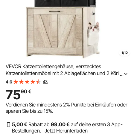
1/12
VEVOR Katzentoilettengehäuse, verstecktes
Katzentoilettenmöbel mit 2 Ablageflächen und 2 Körben,
...
Katzentoilette aus Holz für den Innenbereich,
43
4.6
Katzenhausschrank passend für die meisten
75
90
€
Katzentoiletten, 59,9 cm L x 40,1 cm B x 127 cm H, Natur
Verdienen Sie mindestens
2%
Punkte bei Einkäufen oder
sparen Sie bis zu
15%
.
5
,00
€
Rabatt ab
99
,00
€
auf deine ersten 3 App-
Bestellungen.
Jetzt Herunterladen