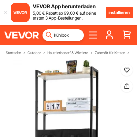
VEVOR App herunterladen
installieren
5
,00
€
Rabatt ab
99
,00
€
auf deine
ersten 3 App-Bestellungen.
Startseite
Outdoor
Haustierbedarf & Wildtiere
Zubehör für Katzen
Kat