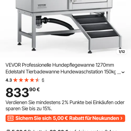
1/12
VEVOR Professionelle Hundepflegewanne 1270mm
Edelstahl Tierbadewanne Hundewaschstation 150kg
...
Hunden Pflege Dusche Hundewaschanlage
6
4.3
Haustierpflegewanne mit rechten Tür Hundedusche
833
90
€
Waschwanne
Verdienen Sie mindestens
2%
Punkte bei Einkäufen oder
sparen Sie bis zu
15%
.
Sichern Sie sich
5,00
€
Rabatt für Neukunden