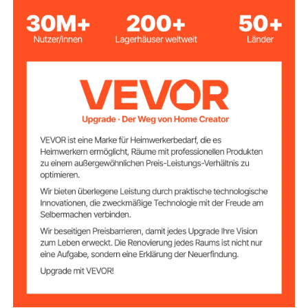
240 N
Zugkraft
Ф 8 x 24 mm
Hubkettengröße
5,8 m (20 Fuß)
Hubhöhe
16,65 kg (36,71 lbs)
Produktgewicht