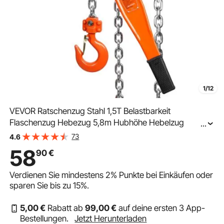
1/12
VEVOR Ratschenzug Stahl 1,5T Belastbarkeit
Flaschenzug Hebezug 5,8m Hubhöhe Hebelzug
...
Ф8x24mm Hubkettengröße Kettenzug 240N Zugkraft
73
4.6
Strapazierfähige Doppelklinken-Bremse
58
90
€
Ratschenkettenzug
Verdienen Sie mindestens
2%
Punkte bei Einkäufen oder
sparen Sie bis zu
15%
.
5
,00
€
Rabatt ab
99
,00
€
auf deine ersten 3 App-
Bestellungen.
Jetzt Herunterladen