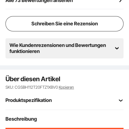
Alle 73 Bewertungen ansehen
Haben Sie Fragen, können Sie sich gerne an uns
wenden.
Schreiben Sie eine Rezension
Wie Kundenrezensionen und Bewertungen
funktionieren
Über diesen Artikel
SKU: CGSBH112T20FTZ1XBV0
Kopieren
Produktspezifikation
1,5 Tonnen (3300 lbs)
Hubkraft
Beschreibung