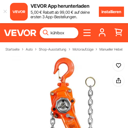
VEVOR App herunterladen
installieren
5
,00
€
Rabatt ab
99
,00
€
auf deine
ersten 3 App-Bestellungen.
Startseite
Auto
Shop-Ausstattung
Motoraufzüge
Manueller Hebelzug