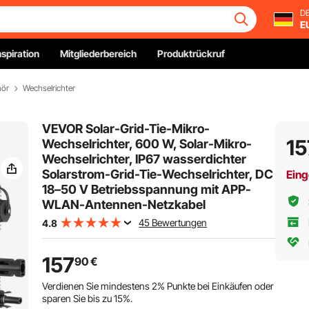
DE
E
nspiration
Mitgliederbereich
Produktrückruf
hör
Wechselrichter
VEVOR Solar-Grid-Tie-Mikro-
15
Wechselrichter, 600 W, Solar-Mikro-
Wechselrichter, IP67 wasserdichter
Solarstrom-Grid-Tie-Wechselrichter, DC
Eing
18–50 V Betriebsspannung mit APP-
WLAN-Antennen-Netzkabel
45 Bewertungen
4.8
157
90
€
Verdienen Sie mindestens
2%
Punkte bei Einkäufen oder
sparen Sie bis zu
15%
.