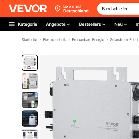
Liefern nach
Deutschland
Kategorie
Angebote
Bestsellers
Neu
I
Startseite
Elektrotechnik
Erneuerbare Energie
Solarstrom-Zube