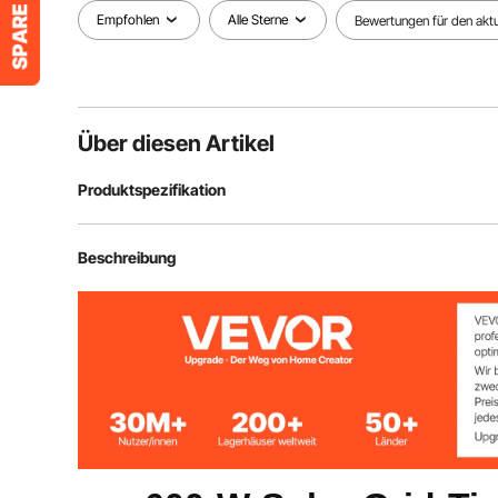
Empfohlen
Alle Sterne
Bewertungen für den aktue
Über diesen Artikel
Produktspezifikation
Artikelmodellnummer
GT-600
Beschreibung
Betriebsspannungsbereich
DC18V-50V
Maximale Ausgangsleistung
600 W ± 10 %
Maximaler Eingangsstrom
12 A x 2