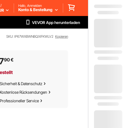
/
Hallo, Anmelden
Konto & Bestellung
UR
VEVOR App herunterladen
SKU: IP67WXBWNBQIXFKWLV2
Kopieren
7
90
€
estellt
Sicherheit & Datenschutz
Kostenlose Rücksendungen
Professioneller Service