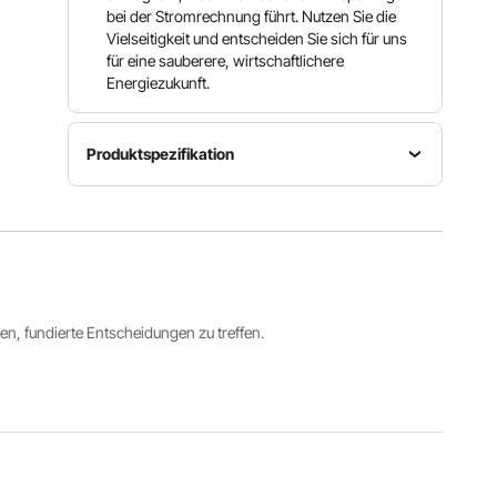
bei der Stromrechnung führt. Nutzen Sie die
Vielseitigkeit und entscheiden Sie sich für uns
für eine sauberere, wirtschaftlichere
Energiezukunft.
Produktspezifikation
Maximale
Betriebsspannungsbereich
Artikelmodellnummer
Ausgangsleistung
DC18V-
GT-600
600 W ±
50V
10 %
Maximaler
Betriebstemperaturbereich
ren, fundierte Entscheidungen zu treffen.
Schutzart
Eingangsstrom
-40℃ bis
IP67
12 A x 2
65℃
Alle Spezifikationen anzeigen