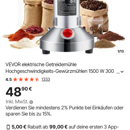
1/13
VEVOR elektrische Getreidemühle
Hochgeschwindigkeits-Gewürzmühlen 1500 W 300 g,
...
Pulverisiermaschine aus Edelstahl, für trockene Körner
1333
4.5
Gewürze Müsli Kaffee Mais Pfeffer Silber 180 x 160 x
48
90
€
355 mm
Inkl. MwSt.
Verdienen Sie mindestens
2%
Punkte bei Einkäufen oder
sparen Sie bis zu
15%
.
5
,00
€
Rabatt ab
99
,00
€
auf deine ersten 3 App-