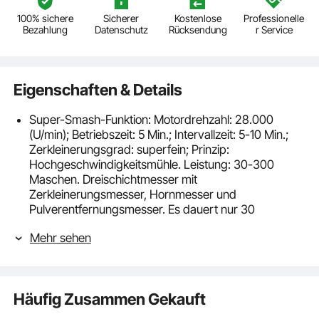
100% sichere
Sicherer
Kostenlose
Professionelle
Bezahlung
Datenschutz
Rücksendung
r Service
Eigenschaften & Details
Super-Smash-Funktion: Motordrehzahl: 28.000
(U/min); Betriebszeit: 5 Min.; Intervallzeit: 5-10 Min.;
Zerkleinerungsgrad: superfein; Prinzip:
Hochgeschwindigkeitsmühle. Leistung: 30-300
Maschen. Dreischichtmesser mit
Zerkleinerungsmesser, Hornmesser und
Pulverentfernungsmesser. Es dauert nur 30
Sekunden, um alle Arten von getrockneten
Mehr sehen
Lebensmitteln zu feinem Pulver zu mahlen.
Langlebiges Material: Die kleine elektrische
Gewürzmühle ist aus lebensmittelechtem Edelstahl
gefertigt und zeichnet sich durch ihre Langlebigkeit
Häufig Zusammen Gekauft
aus. Die Schnallenkonstruktion ist gut abgedichtet
und bietet hohe Sicherheit. Wenn Sie mit dem