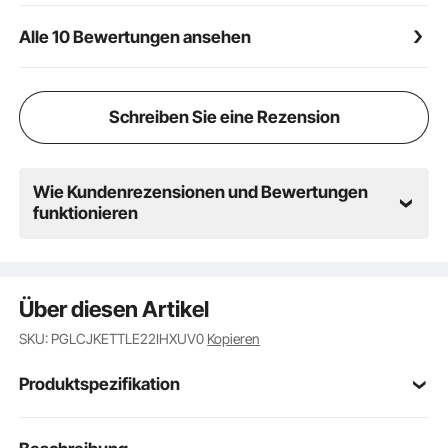
rauchige Gerichte und lassen Sie Ihre
Alle 10 Bewertungen ansehen
Geschmacksknospen bei jedem Bissen tanzen!
Schreiben Sie eine Rezension
Wie Kundenrezensionen und Bewertungen
funktionieren
Über diesen Artikel
SKU: PGLCJKETTLE22IHXUV0
Kopieren
Produktspezifikation
Artikelmodellnum