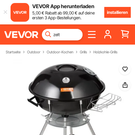
VEVOR App herunterladen
installieren
5
,00
€
Rabatt ab
99
,00
€
auf deine
ersten 3 App-Bestellungen.
Startseite
Outdoor
Outdoor-Kochen
Grills
Holzkohle-Grills