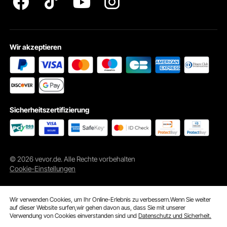
Wir akzeptieren
Sicherheitszertifizierung
Camping
© 2026 vevor.de. Alle Rechte vorbehalten
Strandparty
Cookie-Einstellungen
Zuhause
Wir verwenden Cookies, um Ihr Online-Erlebnis zu verbessern.Wenn Sie weiter
auf dieser Website surfen,wir gehen davon aus, dass Sie mit unserer
Verwendung von Cookies einverstanden sind und
Datenschutz und Sicherheit.