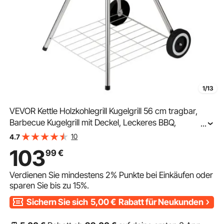
1/13
VEVOR Kettle Holzkohlegrill Kugelgrill 56 cm tragbar,
Barbecue Kugelgrill mit Deckel, Leckeres BBQ,
...
Picknickgrill mit großer Grillfläche, Holzkohle, Schwarz,
10
4.7
63 x 82 x 88 cm Holzkohle Rundgrill Reise
103
99
€
Verdienen Sie mindestens
2%
Punkte bei Einkäufen oder
sparen Sie bis zu
15%
.
Sichern Sie sich
5,00
€
Rabatt für Neukunden