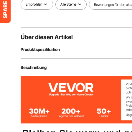
Empfohlen
Alle Sterne
Bewertungen für den aktue
Über diesen Artikel
Produktspezifikation
Betriebsverbrauch
12 & 24 V / 3 A
Beschreibung
Heizleistung
8 kW
Kraftstoffverbrauch
0,16–0,62 L/St
Kraftstofftankvolumen
2,6 Gal / 10 L