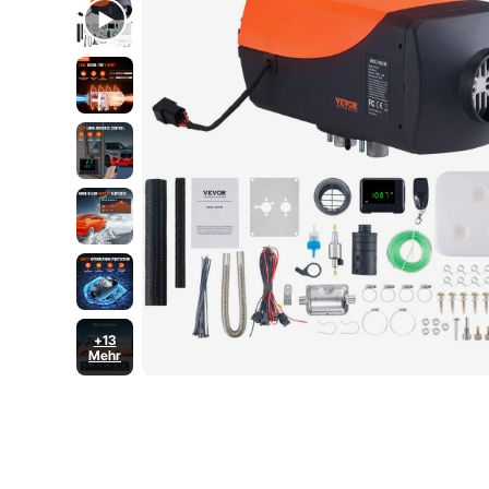
Lkw, Autos, Bus
usw.
+13
Mehr