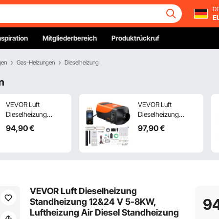
DE
E
nspiration
Mitgliederbereich
Produktrückruf
gen
Gas-Heizungen
Dieselheizung
n
VEVOR Luft
VEVOR Luft
Dieselheizung
Dieselheizung
Standheizung 12 V 5
Standheizung 12 V 8
94
,90
€
97
,90
€
kW, Luftheizung Air
kW, Luftheizung Air
Diesel Diesel
Diesel Diesel
Standheizung
Standheizung
Lufterhitzer, 0,12–
Lufterhitzer, 0,16–
0,52 L/Std.
0,62 L/Std.
Dieselheizung mit
Dieselheizung mit
VEVOR Luft Dieselheizung
LCD-Display &
LCD-Display &
9
Standheizung 12&24 V 5-8KW,
Fernbedienung Air
Fernbedienung &
Luftheizung Air Diesel Standheizung
Diesel Heizung
Bluetooth-APP