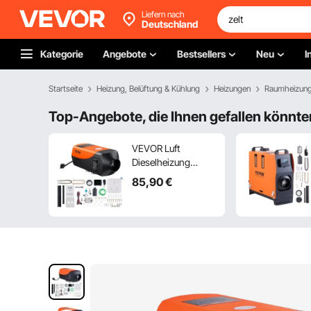
Liefern nach
Deutschland
Kategorie
Angebote
Bestsellers
Neu
I
Startseite
Heizung, Belüftung & Kühlung
Heizungen
Raumheizun
Top-Angebote, die Ihnen gefallen könnte
VEVOR Luft
Dieselheizung
Standheizung
85
,90
€
12&24 V 2 kW,
Luftheizung Air
Diesel Diesel-
Standheizung
Lufterhitzer, 0,12–
0,26 L/Std.
Dieselheizung mit
LCD-Display &
Fernbedienung Kfz,