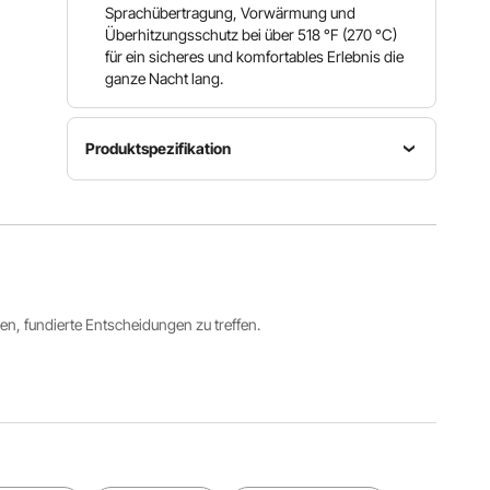
Sprachübertragung, Vorwärmung und
Überhitzungsschutz bei über 518 °F (270 °C)
für ein sicheres und komfortables Erlebnis die
ganze Nacht lang.
Produktspezifikation
Betriebsverbrauch
Kraftstoffverbrauch
Heizleistung
12 & 24 V /
0,16–0,62
8 kW
3 A
L/Std.
Einstellbarer
Steuerungsmethode
Kraftstofftankvolumen
Temperaturbereich
ren, fundierte Entscheidungen zu treffen.
LCD +
2,6 Gal /
46 bis
Fernbedie
10 L
96,8 ℉ / 8
nung
bis 36 ℃
Alle Spezifikationen anzeigen