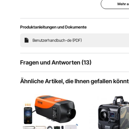
Mehr a
Die VEVOR-Dieselheizung ist die perfekte Lösung für
Es liefert schnell einen gleichmäßigen Strom warmer L
sorgt für eine
Produktanleitungen und Dokumente
Benutzerhandbuch-de (PDF)
Fragen und Antworten (13)
13
Fragen
Ähnliche Artikel, die Ihnen gefallen könn
F:
Wie lässt sich die Produktanomalie E-01/E-02/E-03/E
Diese Frage beantworten
A:
1. E-01 Fehlerbehebung, siehe Link: https://youtu.be/Znkh6K
https://youtu.be/iQHFwk36B9c 3. E-04 Fehlerbehebung, sie