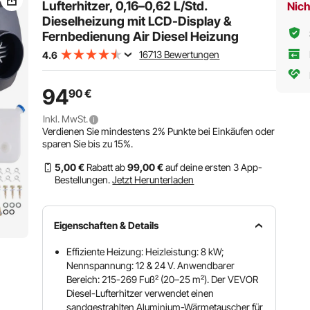
Lufterhitzer, 0,16–0,62 L/Std.
Nich
Dieselheizung mit LCD-Display &
Fernbedienung Air Diesel Heizung
16713 Bewertungen
4.6
94
90
€
Inkl. MwSt.
Verdienen Sie mindestens
2%
Punkte bei Einkäufen oder
sparen Sie bis zu
15%
.
5
,00
€
Rabatt ab
99
,00
€
auf deine ersten 3 App-
Bestellungen.
Jetzt Herunterladen
Eigenschaften & Details
Effiziente Heizung: Heizleistung: 8 kW;
Nennspannung: 12 & 24 V. Anwendbarer
Bereich: 215-269 Fuß² (20–25 m²). Der VEVOR
Diesel-Lufterhitzer verwendet einen
sandgestrahlten Aluminium-Wärmetauscher für