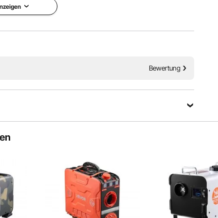
nzeigen
 Ihr Auto, Wohnmobil, Lkw im Kampf gegen kaltes Wetter.
uft, beseitigt die kalte Atmosphäre in Ihrem Fahrzeug und
 gemütliche Fahrt.
Bewertung
Eine Frage stellen
ten
Sortieren nach：
Ausgewählte Fragen
-04/E-05/E-06/E-08/E-09/E-10 beheben?
-6Xrk 2. E-03 Fehlerbehebung, siehe Link:
he Link: https://youtu.be/vMJy0gRQ6uE 4. E-05 Fehlerbehebung,