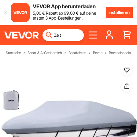
VEVOR App herunterladen
installieren
5
,00
€
Rabatt ab
99
,00
€
auf deine
ersten 3 App-Bestellungen.
Startseite
Sport & Außenbereich
Bootfahren
Boote
Bootsabdeckung