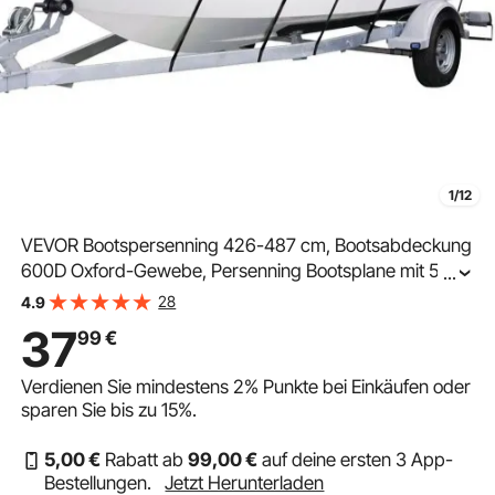
1/12
VEVOR Bootspersenning 426-487 cm, Bootsabdeckung
600D Oxford-Gewebe, Persenning Bootsplane mit 5
...
verstellbaren Riemen, Wasserdicht Schutz V-Rumpf
28
4.9
Cover Boat Tarpaulin für Yacht
37
99
€
Verdienen Sie mindestens
2%
Punkte bei Einkäufen oder
sparen Sie bis zu
15%
.
5
,00
€
Rabatt ab
99
,00
€
auf deine ersten 3 App-
Bestellungen.
Jetzt Herunterladen