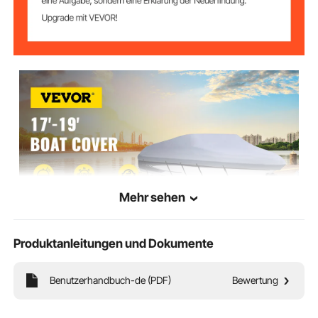
Mehr sehen
Produktanleitungen und Dokumente
VEVOR ist eine führende Marke, die zum Geräte und Werkzeuge engagiert.
Zusammen mit Tausenden von erfahrenen Mitarbeitern ist VEVOR bestrebt, Ihnen
robuste Geräte und Werkzeuge zum Niedrigpreis anzubieten. Heute werden VEVOR
mit 10 Millionen Mitgliedern in mehr als 200 Ländern und Regionen dienen.
Benutzerhandbuch-de (PDF)
Bewertung
Warum VEVOR wählen?
Premium-Qualität