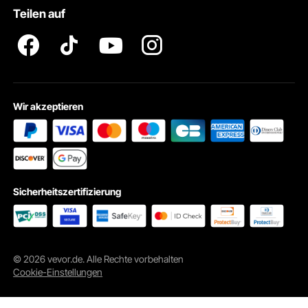
VEVOR Produkt-Rückruferklärungen
Teilen auf
Impressum
Wir akzeptieren
Ganzjähriger Schutz
Die Bootspersenning kann Ihr Boot vor Regen, Schnee, Wind, Vogelkot,
Baumharz und Staub schützen. Mit ihrer Anti-UV-Ausrüstung blockiert sie
auch ultraviolette Strahlung.
Sicherheitszertifizierung
© 2026 vevor.de. Alle Rechte vorbehalten
Cookie-Einstellungen