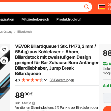
DE
E
nspiration
Mitgliederbereich
Produktrückruf
Ausrüstung
Billardstock
VEVOR Billardqueue 1 Stk. (1473,2 mm /
8
554 g) aus Kohlefaser + Ahorn,
Billardstock mit zweistufigem Design
geeignet für Bar Zuhause Büro Anfänger
K
Billardliebhaber, Jump Break
Liefe
Billardqueue
mögli
36 Bewertungen
4.7
Auf 
88
90
€
Inkl. MwSt.
Verdienen Sie mindestens
2%
Punkte bei Einkäufen oder