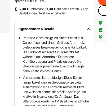
sparen Sie bis zu
15%
.
5
,00
€
Rabatt ab
99
,00
€
auf deine ersten 3 App-
Bestellungen.
Jetzt Herunterladen
Eigenschaften & Details
Robust & zuverlässig: Mit einem Schaft aus
Carbonfaser und einem Griff aus Ahornholz
bietet dieses Breakqueue höchste Haltbarkeit.
Die Carbonfaser sorgt für Formstabilität,
während das Ahornholz für bessere
Kraftübertragung und Präzision sorgt. Die
Silikonunterlage verhindert Beschädigungen
beim Abstellen des Queues
Verbessertes Kontrolldesign: Diese 13 mm
lange, bakelitgepresste Queuespitze bietet
außergewöhnliche Kontrolle mit fester Mitte
und weichen Kanten für präzise Sprünge und
kraftvolle Breaks. Ideal für Anfänger: Das
Billardqueue kombiniert Vielseitigkeit und hohe
Leistung, um Ihr Spiel zu verbessern