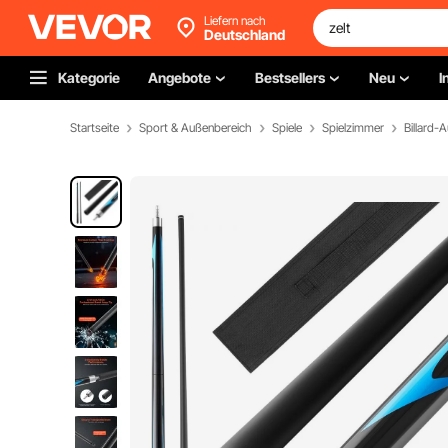
Liefern nach
Deutschland
Kategorie
Angebote
Bestsellers
Neu
I
Startseite
Sport & Außenbereich
Spiele
Spielzimmer
Billard-