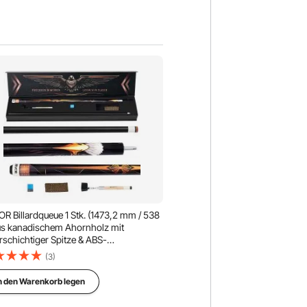
R Billardqueue 1 Stk. (1473,2 mm / 538
us kanadischem Ahornholz mit
schichtiger Spitze & ABS-
indungsring & Farbbox, Billardstock für
(3)
Zuhause Büro Amerikanisches 9-Ball-
l
n den Warenkorb legen