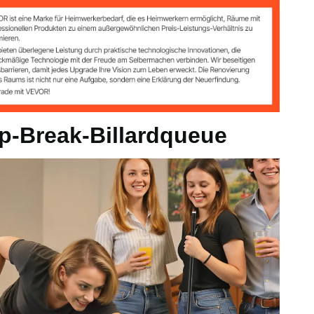
horn
,2 mm
p-Break-Billardqueue
kg
58,5 Zoll / Φ30 x Φ13 x 1485 mm