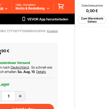
/
Hallo, Anmelden
Zwischensumme
Konto & Bestellung
UR
0,00
€
Zum Warenkorb
VEVOR App herunterladen
Gehen
SKU: CTYTGCTYTG58X9VOL001V0
Kopieren
8
90
€
ostenloser Versand
rn nach
Deutschland
.
So schnell wie
ch erhalten
Sa. Aug. 15
Details
Lager