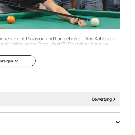
ue vereint Präzision und Langlebigkeit. Aus Kohlefaser
hält dabei seine Form. Ideal für Einsteiger, bietet er
für vielseitiges Spiel.
nzeigen
Bewertung