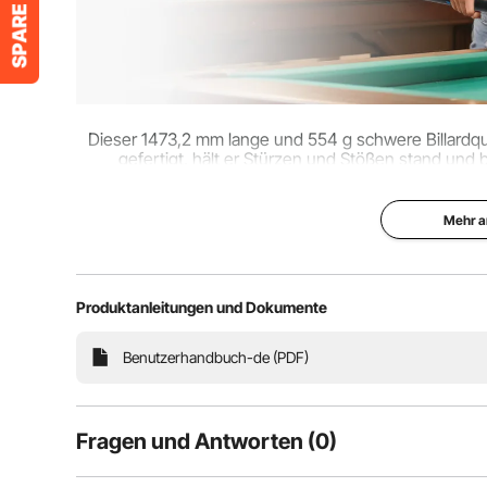
Dieser 1473,2 mm lange und 554 g schwere Billardque
gefertigt, hält er Stürzen und Stößen stand und be
Sprungfähigkeiten 
Mehr a
Produktanleitungen und Dokumente
Benutzerhandbuch-de (PDF)
Fragen und Antworten (0)
Typische Fragen, die zu Produkten gestellt werden: