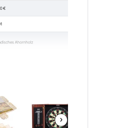
90
€
1
disches Ahornholz
oll / 1473,2 mm
z / 538 g
lbs / 0,54 kg
 x Φ0,5 x 58,5 Zoll / Φ32 x Φ12,5 x 1485