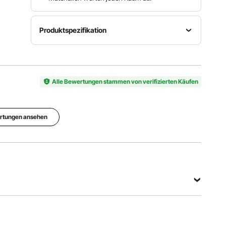
Produktspezifikation
Hauptmaterial
Artikelmodellnummer
Menge
Kohlefaser
YF-D1
1
+ Ahorn
Alle Bewertungen stammen von verifizierten Käufen
Queuelänge
Queuegewicht
Nettogewicht
58 Zoll /
19,5 oz /
1,23 lbs /
ertungen ansehen
1473,2
554 g
0,56 kg
mm
Alle Spezifikationen anzeigen