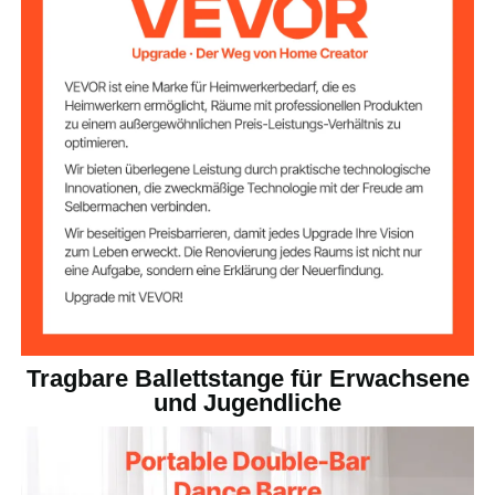
Buchenholz + Aluminium
Hauptmaterial
10,0 lbs / 4,54 kg
Produktgewicht
49,6 x 29,9 x 46,5 Zoll /
Produktabmessun
gen
1260 x 760 x 1180 mm
Tragbare Ballettstange für Erwachsene
und Jugendliche