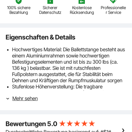
100% sichere
Sicherer
Kostenlose
Professionelle
Bezahlung
Datenschutz
Rücksendung
r Service
Eigenschaften & Details
Hochwertiges Material: Die Ballettstange besteht aus
einem Aluminiumrahmen sowie hochwertigen
Befestigungselementen und ist bis zu 300 lbs (ca.
136 kg ) belastbar. Sie ist mit rutschfesten
Fußpolstern ausgestattet, die für Stabilität beim
Dehnen und Kräftigen der Rumpfmuskulatur sorgen
Stufenlose Höhenverstellung: Die tragbare
Ballettstange verfügt über 4 Fuß (1219 mm) lange
Mehr sehen
Holzstangen, deren Höhe von unten nach oben
verstellbar ist. Der Verstellbereich beträgt 6,7-46 Zoll
(170-1165 mm) und lässt sich durch einfaches Drehen
des Knopfes an Ihre Bedürfnisse anpassen
Bewertungen
5.0
Hochwertiges Design: Unsere freistehende
Tanzstange hat eine glatte Oberfläche ohne Ecken
Durchschnittliche Bewertung basierend auf: #$1#