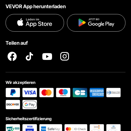
VEVOR App herunterladen
Nutzungsbedingungen
Influencer Programm
Versandkosten & Richtlinien
Datenschutzerklärung
Zahlungsmethoden
Pro Mitgliedsprogramm AGB
VEVOR Produkt-Rückruferklärungen
Teilen auf
Impressum
Wir akzeptieren
Sicherheitszertifizierung