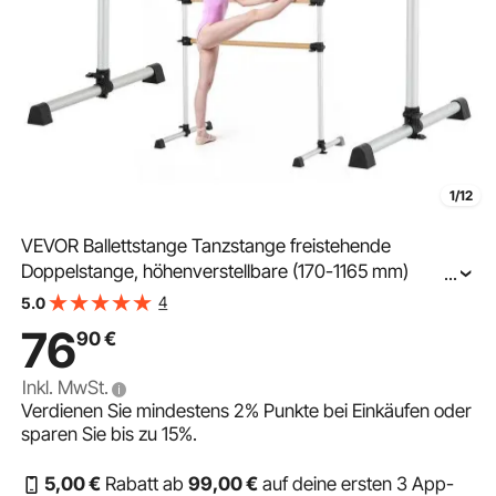
1/12
VEVOR Ballettstange Tanzstange freistehende
Doppelstange, höhenverstellbare (170-1165 mm)
...
Stretchstange aus Holz für Ballettübung,
4
5.0
Gleichgewichtstraining, Entspannungsübungen,
76
90
€
Fitnessstudio
Inkl. MwSt.
Verdienen Sie mindestens
2%
Punkte bei Einkäufen oder
sparen Sie bis zu
15%
.
5
,00
€
Rabatt ab
99
,00
€
auf deine ersten 3 App-