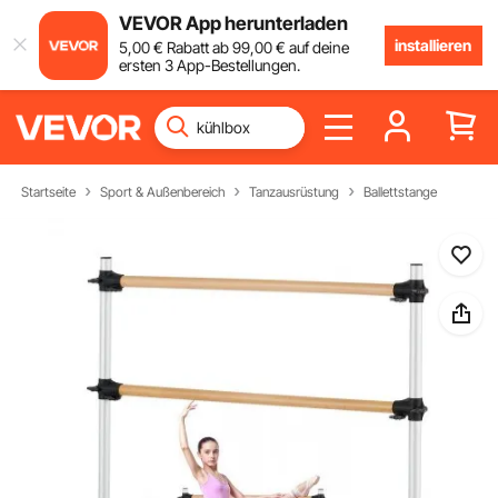
VEVOR App herunterladen
installieren
5
,00
€
Rabatt ab
99
,00
€
auf deine
ersten 3 App-Bestellungen.
Startseite
Sport & Außenbereich
Tanzausrüstung
Ballettstange