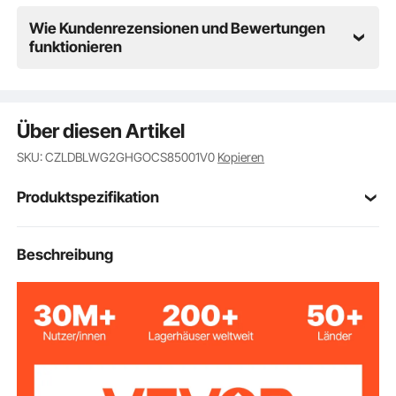
Wie Kundenrezensionen und Bewertungen
funktionieren
Über diesen Artikel
SKU: CZLDBLWG2GHGOCS85001V0
Kopieren
Produktspezifikation
Artikelmodellnum
Beschreibung
CD-WDG05
mer
Silber
Farbe
300 lbs / 136 kg
Gewichtskapazität