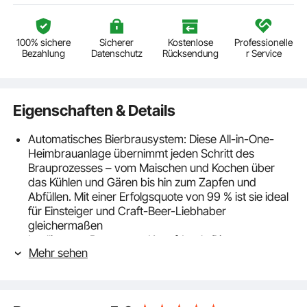
100% sichere
Sicherer
Kostenlose
Professionelle
Bezahlung
Datenschutz
Rücksendung
r Service
Eigenschaften & Details
Automatisches Bierbrausystem: Diese All-in-One-
Heimbrauanlage übernimmt jeden Schritt des
Brauprozesses – vom Maischen und Kochen über
das Kühlen und Gären bis hin zum Zapfen und
Abfüllen. Mit einer Erfolgsquote von 99 % ist sie ideal
für Einsteiger und Craft-Beer-Liebhaber
gleichermaßen
Intelligentes Brauen per Knopfdruck: Die
Mehr sehen
automatische Heimbraumaschine macht das
Bierbrauen kinderleicht: Zutaten hinzufügen und
Knopf drücken. Das LCD-Display führt Sie durch
jeden Schritt und macht manuelles Würze-Umfüllen