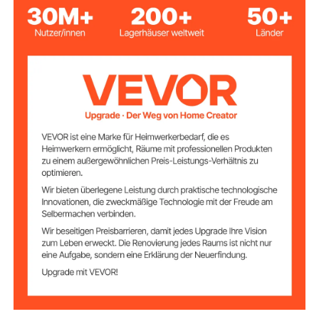
Fassungsvermög
3,43 Gallonen / 13 L
en
2,64 Gallonen / 10 L
Brühmenge
1500 W
Leistung
Innentank aus Edelstahl
SUS304, Sprühgehäuse aus
Hauptmaterial
ABS
50,49 lbs / 22,9 kg
Nettogewicht
23,62 x 12,20 x 25,20 Zoll /
Produktabmessun
gen
600 x 310 x 640 mm