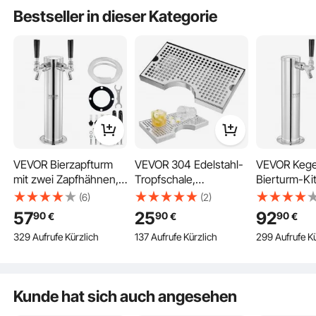
Bestseller in dieser Kategorie
14 Bier-Voreinstellungen
DIY-Geschmack
10 L Fassungsvermögen
VEVOR Bierzapfturm
VEVOR 304 Edelstahl-
VEVOR Kege
mit zwei Zapfhähnen,
Tropfschale,
Bierturm-Kit
Bierfassturm aus
Bierabtropfschale mit 4
Einzelzapfh
(6)
(2)
Füllunterstützung
Edelstahl, Kegerator-
Rutschfesten
Bierumrüsts
57
25
92
90
90
90
€
€
€
Turm-Kit mit
Gummipads &
Edelstahl-F
329 Aufrufe Kürzlich
137 Aufrufe Kürzlich
299 Aufrufe Kü
Vormontierten
Abnehmbarer
Bierturm-Za
Schläuchen &
Abdeckung, 300 x 180
mit Doppel
Selbstschließenden
x 25 mm Bar-
W21.8-Regle
Zapfhähnen für Partys,
Tropfschale Geeignet
System-Fas
Kunde hat sich auch angesehen
Bars, Pubs und
für Restaurants, Bars,
für Partys 
Restaurants usw.
Küchen, Café usw.