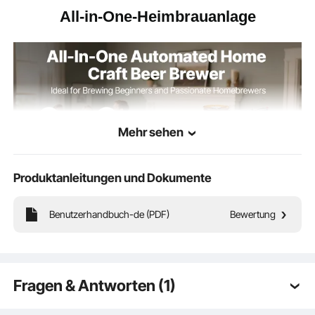
All-in-One-Heimbrauanlage
Mehr sehen
Produktanleitungen und Dokumente
Benutzerhandbuch-de (PDF)
Bewertung
Mit dieser All-in-One-Maschine brauen Sie Ihr Bier ganz
Fragen & Antworten (1)
einfach zu Hause. Vollautomatisch vom Maischen bis zur
Abfüllung, Start per Knopfdruck und übersichtliches LCD-