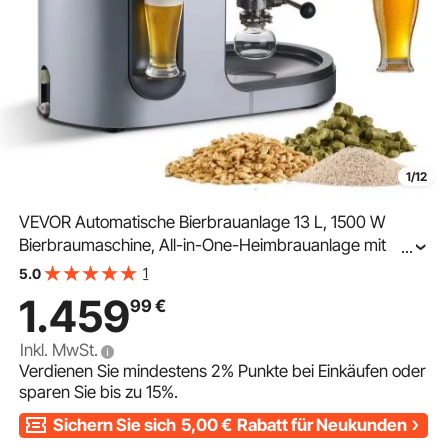
1/12
VEVOR Automatische Bierbrauanlage 13 L, 1500 W
Bierbraumaschine, All-in-One-Heimbrauanlage mit
...
Maische- und Kochvorrichtung, Innentank aus Edelstahl
1
5.0
304, DIY-Bierbrauen
1.459
99
€
Inkl. MwSt.
Verdienen Sie mindestens
2%
Punkte bei Einkäufen oder
sparen Sie bis zu
15%
.
Sichern Sie sich
5,00
€
Rabatt für Neukunden