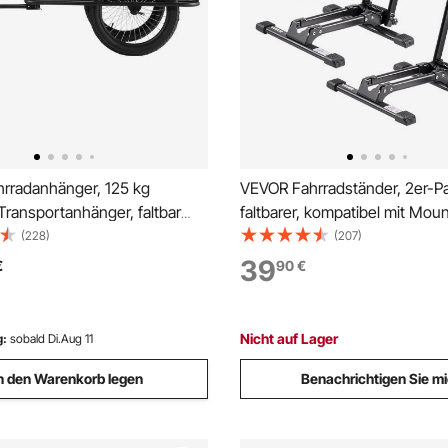
rradanhänger, 125 kg
VEVOR Fahrradständer, 2er-P
 Transportanhänger, faltbar
faltbarer, kompatibel mit Mou
ubar, Schnellverschluss mit
& 508–736,6 mm großen Fahrr
(228)
(207)
upplung, 50,8 cm Räder,
Abstellständer aus Karbonstahl
39
€
90
€
r die meisten Fahrradräder,
kleine Räume, Eingangsberei
s Karbonstahl
Nicht auf Lager
g:
sobald Di.Aug 11
n den Warenkorb legen
Benachrichtigen Sie m