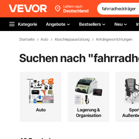
Liefern nach
Deutschland
Kategorie
Angebote
Bestsellers
Neu
I
Startseite
Auto
Abschleppausrüstung
Anhängevorrichtungen
Suchen nach "
fahrradh
Auto
Lagerung &
Spor
Organisation
Außenbe