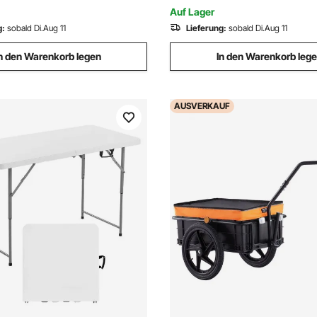
0x840 mm
1706x2011x792 mm
Auf Lager
g:
sobald Di.Aug 11
Lieferung:
sobald Di.Aug 11
n den Warenkorb legen
In den Warenkorb leg
AUSVERKAUF