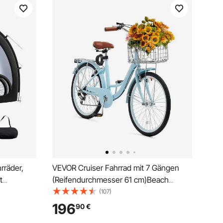
rräder,
VEVOR Cruiser Fahrrad mit 7 Gängen
t
(Reifendurchmesser 61 cm)Beach
rmige
Fahrrad mit großem Korb &
(107)
tem
Gepäckträger, Cruiser-Fahrrad mit
196
90
€
lüssen,
verstellbarem Sitz, für Radfahren &