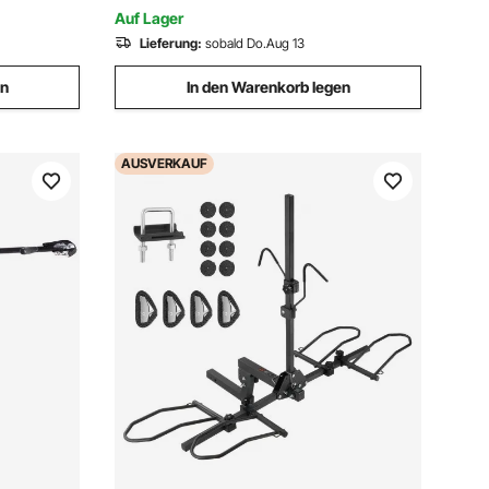
Trainieren & Einkaufen Blau
Auf Lager
Lieferung:
sobald Do.Aug 13
en
In den Warenkorb legen
AUSVERKAUF