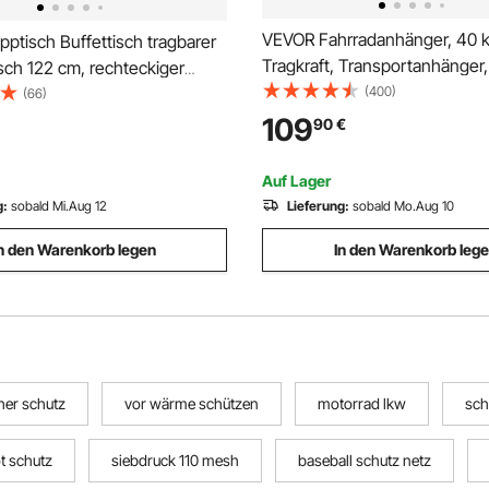
VEVOR Fahrradanhänger, 40 
ptisch Buffettisch tragbarer
Tragkraft, Transportanhänger, 
sch 122 cm, rechteckiger
und kompakt verstaubar, mit
(400)
tisch mit verstellbarer Höhe &
(66)
Universalkupplung, wasserdic
em Griff, Gartentisch
109
90
€
Abdeckung, 40,6 cm Räder, p
ch für Partys Picknick
640-711 mm große Fahrradräd
weiß
Auf Lager
g:
sobald Mi.Aug 12
Lieferung:
sobald Mo.Aug 10
n den Warenkorb legen
In den Warenkorb leg
cher schutz
vor wärme schützen
motorrad lkw
sch
ot schutz
siebdruck 110 mesh
baseball schutz netz