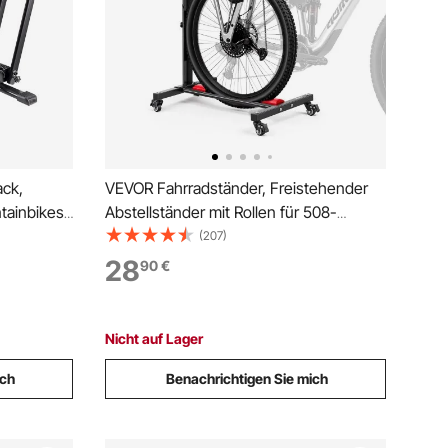
ack,
VEVOR Fahrradständer, Freistehender
ntainbikes
Abstellständer mit Rollen für 508-
ädern,
737mm Räder, Fahrradhalter Vertikal &
(207)
, Ideal für
Horizontal aus Kohlenstoffstahl,
28
90
€
ch, Garage
Höhenverstellbarer Fahrrad-
Bodenständer für Indoor, Schwarz
Nicht auf Lager
ich
Benachrichtigen Sie mich