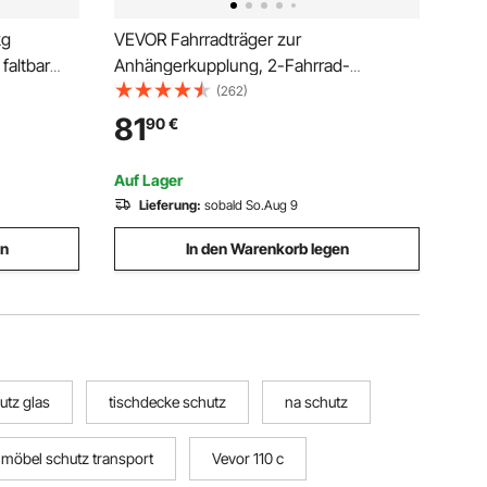
kg
VEVOR Fahrradträger zur
faltbar
Anhängerkupplung, 2-Fahrrad-
Plattform-Stil, 73 kg Kapazität,
(262)
hte
Fahrradträger-Kupplung für 50,8 mm
81
90
€
assend für
Empfänger, Zusammenklappbarer
er
Fahrradträger für Auto, SUV, Lkw usw.
Auf Lager
Lieferung:
sobald So.Aug 9
en
In den Warenkorb legen
utz glas
tischdecke schutz
na schutz
möbel schutz transport
Vevor 110 c