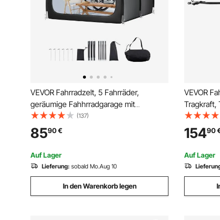
VEVOR Fahrradzelt, 5 Fahrräder,
VEVOR Fah
geräumige Fahhrradgarage mit
Tragkraft,
belüftetem Fenster, fächerförmiges
und versta
(137)
Fahrradschuppe mit hochfestem
Universalk
85
154
90
€
90
Fiberglas & Doppelreißverschlüssen,
passend fü
1706x2133x2438mm
Rahmen au
Auf Lager
Auf Lager
Lieferung:
sobald Mo.Aug 10
Lieferun
In den Warenkorb legen
I