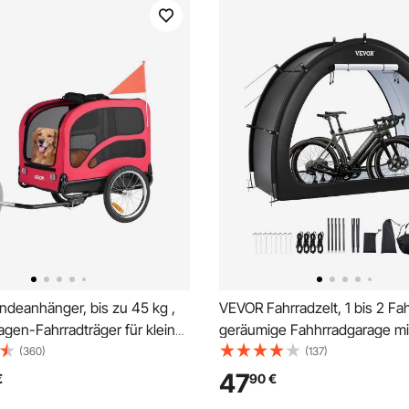
deanhänger, bis zu 45 kg ,
VEVOR Fahrradzelt, 1 bis 2 Fah
gen-Fahrradträger für kleine
geräumige Fahhrradgarage mi
unde, klappbarer Rahmen mit
belüftetem Fenster, fächerfö
(360)
(137)
iverselle Fahrradkupplung,
Fahrradschuppe mit hochfes
47
€
90
€
e, interne Leine,
Fiberglas & Doppelreißversch