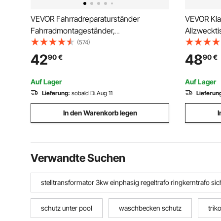
VEVOR Fahrradreparaturständer
VEVOR Klap
Fahrradmontageständer,
Allzweckti
Reparaturständer für Fahrräder,
Kunststoff
(574)
Schwerlast-Montageständer 36,3 kg,
integriert
42
48
90
€
90
€
1079,5–1900 mm Höhenverstellbarer
Campingtis
Fahrradständer mit vier Standbeinen
Camping, 
Auf Lager
Auf Lager
Schwarz
Lieferung:
sobald Di.Aug 11
Lieferun
In den Warenkorb legen
I
Verwandte Suchen
stelltransformator 3kw einphasig regeltrafo ringkerntrafo si
schutz unter pool
waschbecken schutz
trik