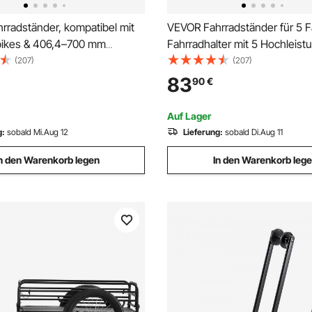
rradständer, kompatibel mit
VEVOR Fahrradständer für 5 F
ikes & 406,4–700 mm
Fahrradhalter mit 5 Hochleis
, Freistehender Fahrradhalter
aus Karbonstahl, 136 kg Tragkr
(207)
(207)
rtikaler & horizontaler
vertikaler Fahrradbodenstände
83
90
€
r kleine Räume,
Garage, Wohnzimmer, Innen
ereich, Garage
Auf Lager
g:
sobald Mi.Aug 12
Lieferung:
sobald Di.Aug 11
n den Warenkorb legen
In den Warenkorb leg