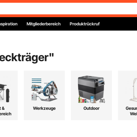
nspiration
Mitgliederbereich
Produktrückruf
eckträger
"
t &
Werkzeuge
Outdoor
Gesun
reich
Wel