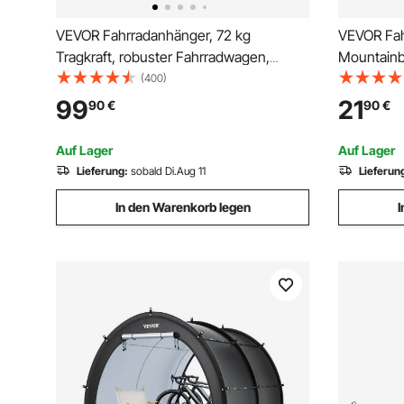
VEVOR Fahrradanhänger, 72 kg
VEVOR Fah
Tragkraft, robuster Fahrradwagen,
Mountainb
kompakte Aufbewahrung und
Fahrrädern
(400)
Schnellverschluss mit
Ständer, ve
99
21
90
€
90
€
Universalkupplung, 40,6 cm Räder,
Ständer fü
passend für 55,9–71,1 cm große
Eingangsb
Auf Lager
Auf Lager
Fahrradräder
Lieferung:
sobald Di.Aug 11
Lieferun
In den Warenkorb legen
I