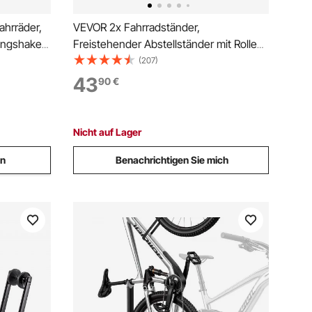
ahrräder,
VEVOR 2x Fahrradständer,
tungshaken,
Freistehender Abstellständer mit Rollen
aft,
für 508-737mm Räder, Fahrradhalter
(207)
r für
Vertikal Horizontal aus Kohlenstoffstahl,
43
90
€
schuppen
Fahrrad-Bodenständer
Höhenverstellbar für Garage, Schwarz
Nicht auf Lager
en
Benachrichtigen Sie mich